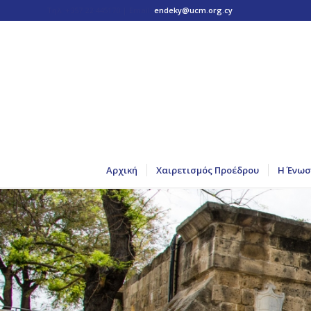
Τηλ: +357 22 445170 | Email:
endeky@ucm.org.cy
Αρχική
Χαιρετισμός Προέδρου
Η Ένωσ