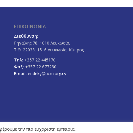
ΕΠΙΚΟΙΝΩΝΙΑ
Διεύθυνση:
Ρηγαίνης 78, 1010 Λευκωσία,
Τ.Θ. 22033, 1516 Λευκωσία, Κύπρος
Τηλ:
+357 22 445170
Φαξ:
+357 22 677230
Email:
endeky@ucm.org.cy
φέρουμε την πιο ευχάριστη εμπειρία,