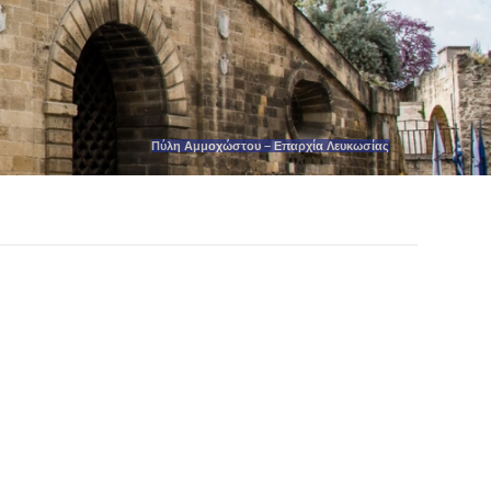
Πύλη Αμμοχώστου – Επαρχία Λευκωσίας