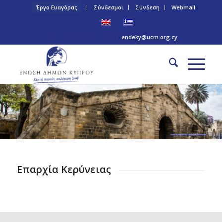
Έργο Ευαγόρας
Σύνδεσμοι
Σύνδεση
Webmail
Τηλ: +357 22 445170 | Email:
endeky@ucm.org.cy
Πύλη Αμμοχώστου – Επαρχία Λευκωσίας
Επαρχία Κερύνειας