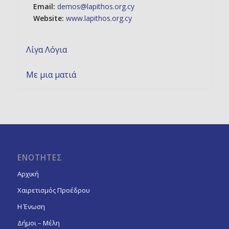
Email:
demos@lapithos.org.cy
Website:
www.lapithos.org.cy
Λίγα Λόγια
Με μια ματιά
ΕΝΟΤΗΤΕΣ
Αρχική
Χαιρετισμός Προέδρου
Η Ένωση
Δήμοι – Μέλη