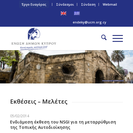
Έργο Ευαγόρας
Σύνδεσμοι
Σύνδεση
Webmail
Τηλ: +357 22 445170 | Email:
endeky@ucm.org.cy
Πύλη Αμμοχώστου – Επαρχία Λευκωσίας
Εκθέσεις – Μελέτες
05/02/2014
Ενδιάμεση έκθεση του NSGI για τη μεταρρύθμιση
της Τοπικής Αυτοδιοίκησης