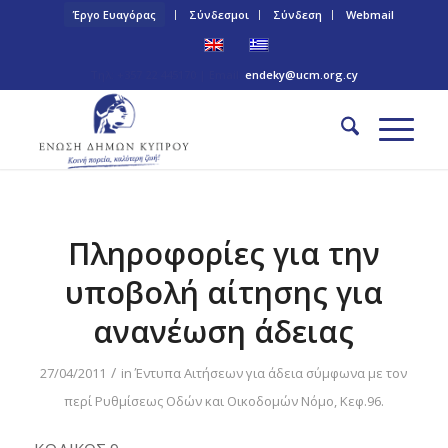
Έργο Ευαγόρας
Σύνδεσμοι
Σύνδεση
Webmail
Τηλ: +357 22 445170 | Email:
endeky@ucm.org.cy
Πληροφορίες για την
υποβολή αίτησης για
ανανέωση άδειας
/
27/04/2011
in
Έντυπα Αιτήσεων για άδεια σύμφωνα με τον
περί Ρυθμίσεως Οδών και Οικοδομών Νόμο, Κεφ.96.