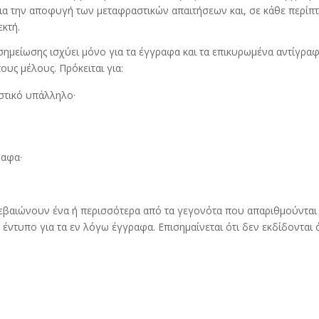
ια την αποφυγή των μεταφραστικών απαιτήσεων και, σε κάθε περί
εκτή.
ημείωσης ισχύει μόνο για τα έγγραφα και τα επικυρωμένα αντίγραφ
υς μέλους. Πρόκειται για:
στικό υπάλληλο·
ραφα·
εβαιώνουν ένα ή περισσότερα από τα γεγονότα που απαριθμούνται κ
τυπο για τα εν λόγω έγγραφα. Επισημαίνεται ότι δεν εκδίδονται ό