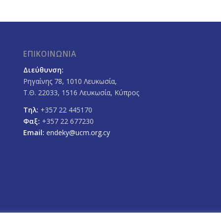
ΕΠΙΚΟΙΝΩΝΙΑ
Διεύθυνση:
Ρηγαίνης 78, 1010 Λευκωσία,
Τ.Θ. 22033, 1516 Λευκωσία, Κύπρος
Τηλ:
+357 22 445170
Φαξ:
+357 22 677230
Email:
endeky@ucm.org.cy