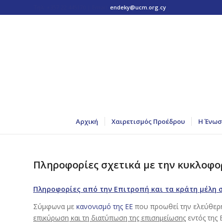
Τηλ: +357 22 445170 | Email:
endeky@ucm.org.cy
Αρχική
Χαιρετισμός Προέδρου
Η Ένωσ
Πληροφορίες σχετικά με την κυκλοφο
Πληροφορίες από την Επιτροπή και τα κράτη μέλη σ
Σύμφωνα με
κανονισμό της ΕΕ
που προωθεί την ελεύθερη
επικύρωση και τη διατύπωση της επισημείωσης
εντός της 