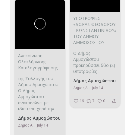
ΥΠΟΤΡΟΦΙΕΣ
«ΔΩΡΑΣ ΘΕΟΔΩΡΟΥ
- ΚΩΝΣΤΑΝΤΙΝΙΔΟΥ»
TOY ΔΗΜΟΥ
ΑΜΜΟΧΩΣΤΟΥ
Ο Δήμος
Ανακοίνωση
Αμμοχώστου
Ολοκλήρωσης
προκηρύσσει δύο (2)
Καταλογογράφησης
υποτροφίες...
της Συλλογής του
Δήμος Αμμοχώστου
Δήμου Αμμοχώστου
Δήμος Αμμοχώστου
July 14
Ο Δήμος
Αμμοχώστου
16
7
0
ανακοινώνει με
ιδιαίτερη χαρά την...
Δήμος Αμμοχώστου
Δήμος Αμμοχώστου
July 14