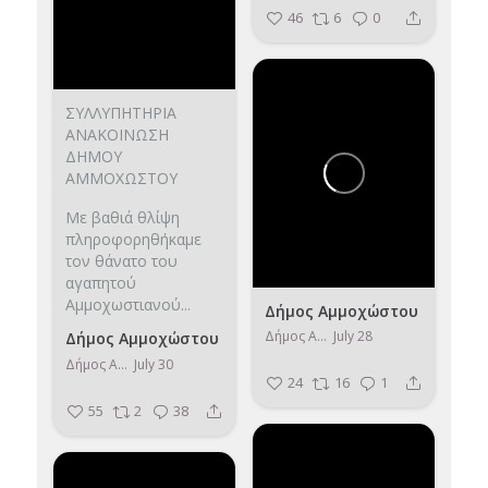
46
6
0
ΣΥΛΛΥΠΗΤΗΡΙΑ
ΑΝΑΚΟΙΝΩΣΗ
ΔΗΜΟΥ
ΑΜΜΟΧΩΣΤΟΥ
Με βαθιά θλίψη
πληροφορηθήκαμε
τον θάνατο του
αγαπητού
Αμμοχωστιανού...
Δήμος Αμμοχώστου
Δήμος Αμμοχώστου
July 28
Δήμος Αμμοχώστου
Δήμος Αμμοχώστου
July 30
24
16
1
55
2
38