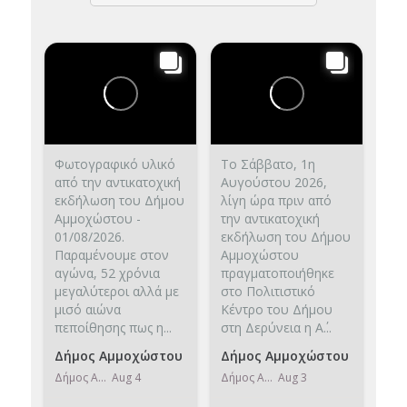
Φωτογραφικό υλικό
Το Σάββατο, 1η
από την αντικατοχική
Αυγούστου 2026,
εκδήλωση του Δήμου
λίγη ώρα πριν από
Αμμοχώστου -
την αντικατοχική
01/08/2026.
εκδήλωση του Δήμου
Παραμένουμε στον
Αμμοχώστου
αγώνα, 52 χρόνια
πραγματοποιήθηκε
μεγαλύτεροι αλλά με
στο Πολιτιστικό
μισό αιώνα
Κέντρο του Δήμου
πεποίθησης πως η...
στη Δερύνεια η Α΄...
Δήμος Αμμοχώστου
Δήμος Αμμοχώστου
Δήμος Αμμοχώστου
Aug 4
Δήμος Αμμοχώστου
Aug 3