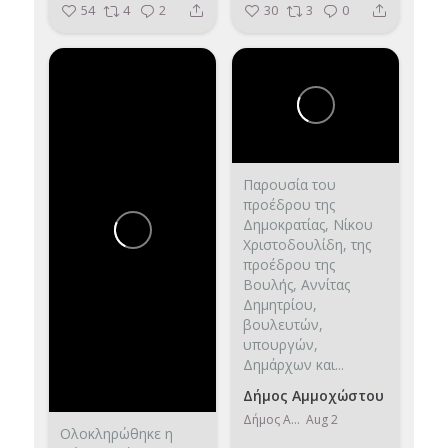
54
4
2
30
3
0
Παρουσία του
προέδρου της
Δημοκρατίας, Νίκου
Χριστοδουλίδη, της
προέδρου της
Βουλής, Αννίτας
Δημητρίου,
βουλευτών,
υπουργών,
Δημάρχων και...
Δήμος Αμμοχώστου
Δήμος Αμμοχώστου
Aug 2
Ολοκληρώθηκε η