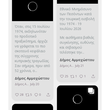
Εθνικό Μνημόσυνο
των Πεσόντων κατά
την τουρκική εισβολή
του 1974 - 19
Όταν, στις 15 Ιουλίου
Ιουλίου 2026
1974, εκδηλωνόταν
το προδοτικό
Με αισθήματα βαθιάς
πραξικόπημα, άρχιζε
συγκίνησης, ευθύνης
να γράφεται το πιο
και σεβασμού
σκοτεινό κεφάλαιο
τελέστηκε την...
της σύγχρονης
Δήμος Αμμοχώστου
κυπριακής τραγωδίας.
Σαν σήμερα, πριν από
Δήμος Αμμοχώστου
July 21
52 χρόνια, ο...
25
1
1
Δήμος Αμμοχώστου
Δήμος Αμμοχώστου
July 20
28
5
0