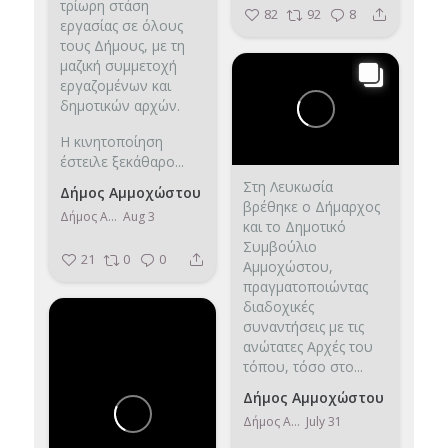
τρίωρη στάση
82
92
8
εργασίας σε όλους
τους Δήμους, με τη
μαζική συμμετοχή
εργαζομένων και
δημοτικών αρχών.
Η κινητοποίηση
έστειλε ξεκάθαρο...
Στη Λευκωσία
Δήμος Αμμοχώστου
βρέθηκε ο Δήμαρχος
Δήμος Αμμοχώστου
Aug 3
και το Δημοτικό
Συμβούλιο
21
0
0
Αμμοχώστου,
πραγματοποιώντας
διαδοχικές
συναντήσεις με τις
ανώτατες Αρχές του
τόπου, τόσο στο...
Δήμος Αμμοχώστου
Δήμος Αμμοχώστου
July 31