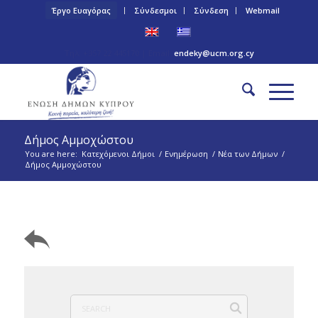
Έργο Ευαγόρας
Σύνδεσμοι
Σύνδεση
Webmail
Τηλ: +357 22 445170 | Email:
endeky@ucm.org.cy
Δήμος Αμμοχώστου
You are here:
Κατεχόμενοι Δήμοι
/
Ενημέρωση
/
Νέα των Δήμων
/
Δήμος Αμμοχώστου