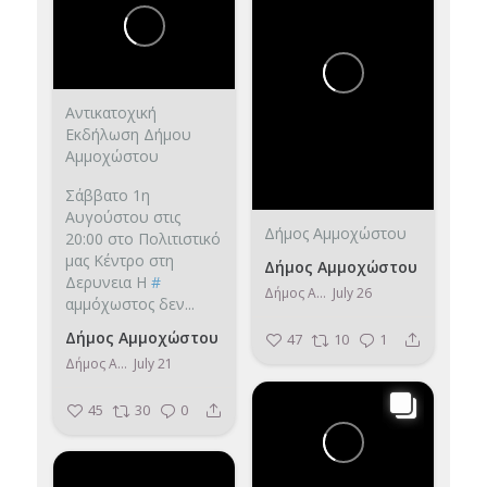
Αντικατοχική
Εκδήλωση Δήμου
Αμμοχώστου
Σάββατο 1η
Αυγούστου στις
Δήμος Αμμοχώστου
20:00 στο Πολιτιστικό
μας Κέντρο στη
Δήμος Αμμοχώστου
Δερυνεια
Η
#
Δήμος Αμμοχώστου
July 26
αμμόχωστος δεν...
Δήμος Αμμοχώστου
47
10
1
Δήμος Αμμοχώστου
July 21
45
30
0