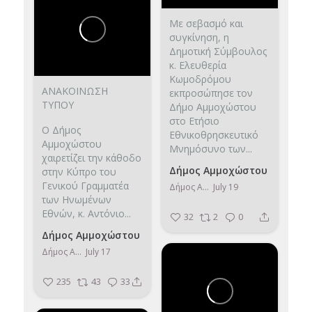
Με σεβασμό και
συγκίνηση, η
Δημοτική Σύμβουλος
κ. Ελευθερία
Κωμοδρόμου
ΑΝΑΚΟΙΝΩΣΗ
εκπροσώπησε τον
ΤΥΠΟΥ
Δήμο Αμμοχώστου
στο Ετήσιο
Ο Δήμος
Εθνικοθρησκευτικό
Αμμοχώστου
Μνημόσυνο των...
χαιρετίζει την κάθοδο
Δήμος Αμμοχώστου
στην Κύπρο του
Γενικού Γραμματέα
Δήμος Αμμοχώστου
July 19
των Ηνωμένων
Εθνών, κ. Αντόνιο...
32
2
0
Δήμος Αμμοχώστου
Δήμος Αμμοχώστου
July 17
235
43
33