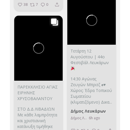
38
7
0
Τετάρτη 12
Αυγούστου | 44ο
Φεστιβάλ Λευκάρων
14:30 Αγώνας
Ζευγών Μπριτζ ♠️♥️
ΠΑΡΕΚΚΛΗΣΙΟ ΑΓΙΑΣ
Χώρος: Έδρα Τοπικού
ΕΙΡΗΝΗΣ
Σωματείου
ΧΡΥΣΟΒΑΛΑΝΤΟΥ
(κλιματιζόμενο)
Δικα...
ΣΤΟ Δ.Δ ΛΙΒΑΔΙΩΝ
Δήμος Λευκάρων
Με κάθε λαμπρότητα
Δήμος Λευκάρων
6h ago
και χριστιανική
κατάνυξη τιμήθηκε