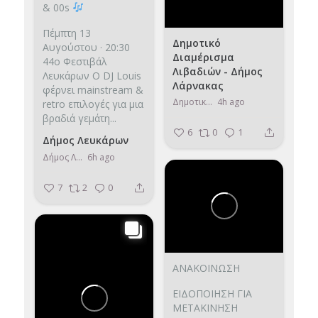
& 00s
Πέμπτη 13
Δημοτικό
Αυγούστου · 20:30
Διαμέρισμα
44ο Φεστιβάλ
Λιβαδιών - Δήμος
Λευκάρων
Ο DJ Louis
Λάρνακας
φέρνει mainstream &
Δημοτικό Διαμέρισμα Λιβαδιών - Δήμος Λάρνακας
4h ago
retro επιλογές
για μια
βραδιά γεμάτη...
6
0
1
Δήμος Λευκάρων
Δήμος Λευκάρων
6h ago
7
2
0
ΑΝΑΚΟΙΝΩΣΗ
ΕΙΔΟΠΟΙΗΣΗ ΓΙΑ
ΜΕΤΑΚΙΝΗΣΗ