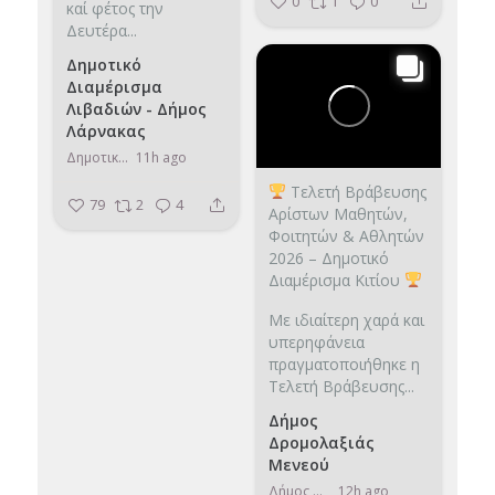
0
1
0
καί φέτος την
Δευτέρα...
Δημοτικό
Διαμέρισμα
Λιβαδιών - Δήμος
Λάρνακας
Δημοτικό Διαμέρισμα Λιβαδιών - Δήμος Λάρνακας
11h ago
Τελετή Βράβευσης
79
2
4
Αρίστων Μαθητών,
Φοιτητών & Αθλητών
2026 – Δημοτικό
Διαμέρισμα Κιτίου
Με ιδιαίτερη χαρά και
υπερηφάνεια
πραγματοποιήθηκε η
Τελετή Βράβευσης...
Δήμος
Δρομολαξιάς
Μενεού
Δήμος Δρομολαξιάς Μενεού
12h ago