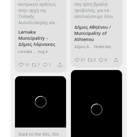
κεντρικού κράτους
στη τρίτη βραδιά
στην αρχή της
προβολής, για να
Τοπικής
απολαύσουμε όλοι
Αυτοδιοίκησης και...
μαζί, την ταινία «Η...
Δήμος Αθηένου /
Larnaka
Municipality of
Municipality -
Athienou
Δήμος Λάρνακας
Δήμος Αθηένου / Municipality of Athienou
Yesterday
Larnaka Municipality - Δήμος Λάρνακας
Aug 4
21
3
0
11
1
1
Back to the 80s, 90s