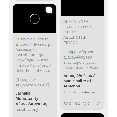
ΑΝΑΚΟΙΝΩΣΗ
ΕΝΤΟΠΙΣΜΟΥ 3
(ΤΡΙΩΝ)
ΑΔΕΣΠΟΤΩΝ
Επισκεφθείτε τη
ΣΚΥΛΩΝ
Δημοτική Πινακοθήκη
Λάρνακας και
Ο Δήμος Αθηένου
ανακαλύψτε την
ανακοινώνει τον
Παγκύπρια Έκθεση
εντοπισμό 3 (τριών)
«Πηλού Αφηγήσεις /
αδέσποτων σκύλων...
Reflections of Clay».
Δήμος Αθηένου /
🗓 Έως τις 22
Municipality of
Αυγούστου 2026
...
Athienou
Δήμος Αθηένου / Municipality of Athienou
Yesterday
Larnaka
Municipality -
0
2
0
Δήμος Λάρνακας
Larnaka Municipality - Δήμος Λάρνακας
Aug 3