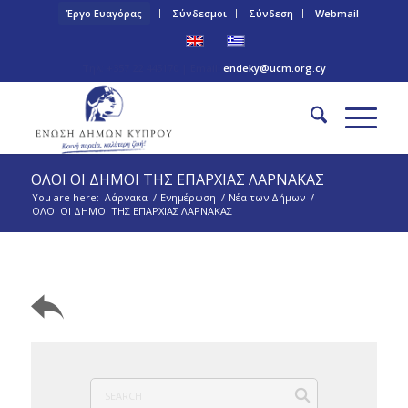
Έργο Ευαγόρας
Σύνδεσμοι
Σύνδεση
Webmail
Τηλ: +357 22 445170 | Email:
endeky@ucm.org.cy
ΟΛΟΙ ΟΙ ΔΗΜΟΙ ΤΗΣ ΕΠΑΡΧΙΑΣ ΛΑΡΝΑΚΑΣ
You are here:
Λάρνακα
/
Ενημέρωση
/
Νέα των Δήμων
/
ΟΛΟΙ ΟΙ ΔΗΜΟΙ ΤΗΣ ΕΠΑΡΧΙΑΣ ΛΑΡΝΑΚΑΣ