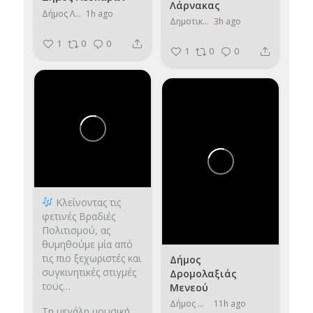
Λάρνακας
Δήμος Λευκάρων
1h ago
Δημοτικό Διαμέρισμα Λιβαδιών - Δήμος Λάρνακας
3h ago
1
0
0
1
0
0
Κλείνοντας τις
φετινές Βραδιές
Πολιτισμού, ας
θυμηθούμε μία από
τις πιο ξεχωριστές και
Δήμος
συγκινητικές στιγμές
Δρομολαξιάς
τους…
Μενεού
Δήμος Δρομολαξιάς Μενεού
11h ago
Τη μεγάλη μουσική