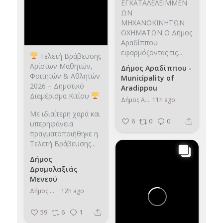
ΕΓΚΑΤΑΛΕΛΕΙΜΜΕΝ
ΩΝ
ΜΗΧΑΝΟΚΙΝΗΤΩΝ
ΟΧΗΜΑΤΩΝ
Ο Δήμος
Αραδίππου
εφαρμόζοντας τις...
Τελετή Βράβευσης
Αρίστων Μαθητών,
Δήμος Αραδίππου -
Φοιτητών & Αθλητών
Municipality of
2026 – Δημοτικό
Aradippou
Διαμέρισμα Κιτίου
Δήμος Αραδίππου - Municipality of Aradippou
11h ago
Με ιδιαίτερη χαρά και
6
0
0
υπερηφάνεια
πραγματοποιήθηκε η
Τελετή Βράβευσης...
Δήμος
Δρομολαξιάς
Μενεού
Δήμος Δρομολαξιάς Μενεού
12h ago
59
6
1