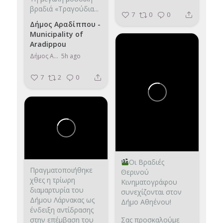
βραδιά «Τραγούδια...
7
0
0
Δήμος Αραδίππου -
Municipality of
Aradippou
Δήμος Αραδίππου - Municipality of Aradippou
5h ago
7
2
0
Οι Βραδιές
Πραγματοποιήθηκε
Θερινού
χθες η τρίωρη
Κινηματογράφου
διαμαρτυρία του
συνεχίζονται στον
Δήμου Λάρνακας ως
Δήμο Αθηένου!
ένδειξη αντίδρασης
στην επέμβαση του
Σας προσκαλούμε