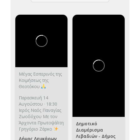
Μέγας Εσπερινός της
Κοιμήσεως της
Θεοτόκου
Παρασκευή 14
Αυγούστου · 18:30
Ιερός Ναός Παναγίας
Ζωοδόχου
Με τον
Άρχοντα Πρωτοψάλτη
Δημοτικό
Γρηγόριο Ζάρκο
Διαμέρισμα
Λιβαδιών - Δήμος
Δήμος Λευκάρων