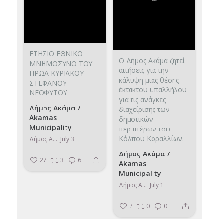
ΕΤΗΣΙΟ ΕΘΝΙΚΟ
Ο Δήμος Ακάμα ζητεί
ΜΝΗΜΟΣΥΝΟ ΤΟΥ
αιτήσεις για την
ΗΡΩΑ ΚΥΡΙΑΚΟΥ
κάλυψη μιας θέσης
ΣΤΕΦΑΝΟΥ
έκτακτου υπαλλήλου
ΝΕΟΦΥΤΟΥ
για τις ανάγκες
Δήμος Ακάμα /
διαχείρισης των
Akamas
δημοτικών
Municipality
περιπτέρων του
Κόλπου Κοραλλίων.
Δήμος Ακάμα / Akamas Municipality
July 3
Δήμος Ακάμα /
27
3
6
Akamas
Municipality
Δήμος Ακάμα / Akamas Municipality
July 1
7
0
0