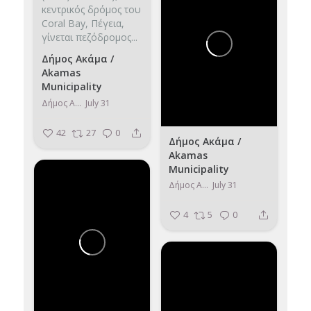
κεντρικός δρόμος του
Coral Bay, Πέγεια,
γίνεται πεζόδρομος...
Δήμος Ακάμα /
Akamas
Municipality
Δήμος Ακάμα / Akamas Municipality
July 31
42
27
0
Δήμος Ακάμα /
Akamas
Municipality
Δήμος Ακάμα / Akamas Municipality
July 31
4
5
0