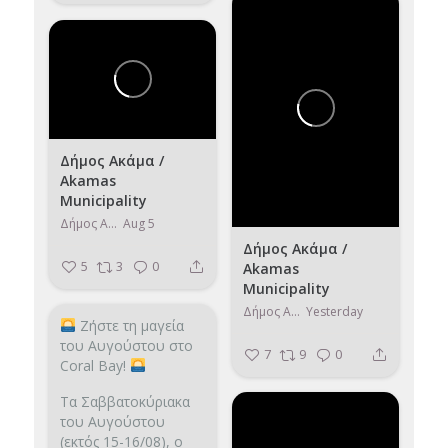
Δήμος Ακάμα /
Akamas
Municipality
Δήμος Ακάμα / Akamas Municipality
Aug 5
Δήμος Ακάμα /
5
3
0
Akamas
Municipality
Δήμος Ακάμα / Akamas Municipality
Yesterday
Ζήστε τη μαγεία
του Αυγούστου στο
7
9
0
Coral Bay!
Τα Σαββατοκύριακα
του Αυγούστου
(εκτός 15-16/08), ο