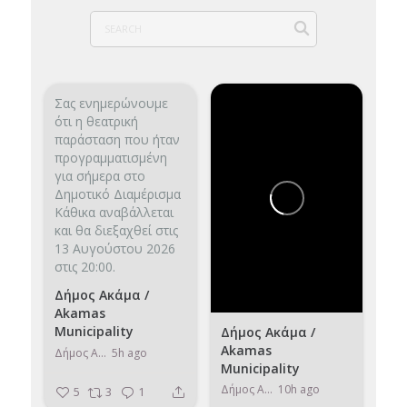
Σας ενημερώνουμε
ότι η θεατρική
παράσταση που ήταν
προγραμματισμένη
για σήμερα στο
Δημοτικό Διαμέρισμα
Κάθικα αναβάλλεται
και θα διεξαχθεί στις
13 Αυγούστου 2026
στις 20:00.
Δήμος Ακάμα /
Akamas
Municipality
Δήμος Ακάμα /
Akamas
Δήμος Ακάμα / Akamas Municipality
5h ago
Municipality
Δήμος Ακάμα / Akamas Municipality
10h ago
5
3
1