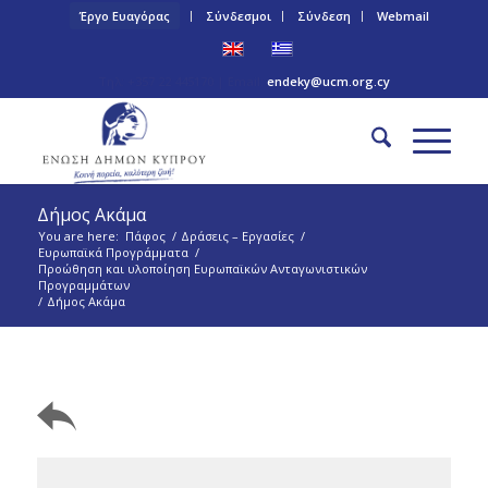
Έργο Ευαγόρας
Σύνδεσμοι
Σύνδεση
Webmail
Τηλ: +357 22 445170 | Email:
endeky@ucm.org.cy
Δήμος Ακάμα
You are here:
Πάφος
/
Δράσεις – Εργασίες
/
Ευρωπαϊκά Προγράμματα
/
Προώθηση και υλοποίηση Ευρωπαϊκών Ανταγωνιστικών
Προγραμμάτων
/
Δήμος Ακάμα