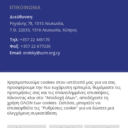
ΕΠΙΚΟΙΝΩΝΙΑ
Διεύθυνση:
Ρηγαίνης 78, 1010 Λευκωσία,
Τ.Θ. 22033, 1516 Λευκωσία, Κύπρος
Τηλ:
+357 22 445170
Φαξ:
+357 22 677230
Email:
endeky@ucm.org.cy
Χρησιμοποιούμε cookies στον ιστότοπό μας για να σας
προσφέρουμε την πιο ευχάριστη εμπειρία, θυμόμαστε τις
FOLLOW US
προτιμήσεις σας και τις επανειλημμένες επισκέψεις.
Facebook
Twitter
Κάνοντας κλικ στο "Αποδοχή όλων", αποδέχεστε τη
χρήση ΟΛΩΝ των cookies. Ωστόσο, μπορείτε να
επισκεφθείτε τις "Ρυθμίσεις cookie" για να δώσετε μια
ελεγχόμενη συγκατάθεση.