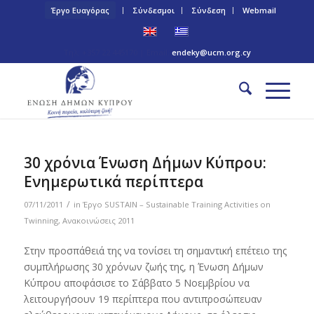
Έργο Ευαγόρας
Σύνδεσμοι
Σύνδεση
Webmail
Τηλ: +357 22 445170 | Email:
endeky@ucm.org.cy
30 χρόνια Ένωση Δήμων Κύπρου:
Ενημερωτικά περίπτερα
/
07/11/2011
in
Έργο SUSTAIN – Sustainable Training Activities on
Twinning
,
Ανακοινώσεις 2011
Στην προσπάθειά της να τονίσει τη σημαντική επέτειο της
συμπλήρωσης 30 χρόνων ζωής της, η Ένωση Δήμων
Κύπρου αποφάσισε το Σάββατο 5 Νοεμβρίου να
λειτουργήσουν 19 περίπτερα που αντιπροσώπευαν