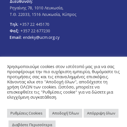
Διεύθυνση:
Ρηγαίνης 78, 1010 Λευκωσία,
Τ.Θ. 22033, 1516 Λευκωσία, Κύπρος
Τηλ:
+357 22 445170
Φαξ:
+357 22 677230
Email:
endeky@ucm.org.cy
Χρησιμοποιούμε cookies στον ιστότοπό μας για να σας
προσφέρουμε την πιο ευχάριστη εμπειρία, θυμόμαστε τις
FOLLOW US
προτιμήσεις σας και τις επανειλημμένες επισκέψεις.
Facebook
Twitter
Κάνοντας κλικ στο "Αποδοχή όλων", αποδέχεστε τη
χρήση ΟΛΩΝ των cookies. Ωστόσο, μπορείτε να
επισκεφθείτε τις "Ρυθμίσεις cookie" για να δώσετε μια
ελεγχόμενη συγκατάθεση.
Ρυθμίσεις Cookies
Αποδοχή Όλων
Απόρριψη όλων
Πολιτική Απορρήτου
© Copyright 2026 - Ένωση Δήμων Κύπρου / Designed & Developed by
Διαβάστε Περισσότερα