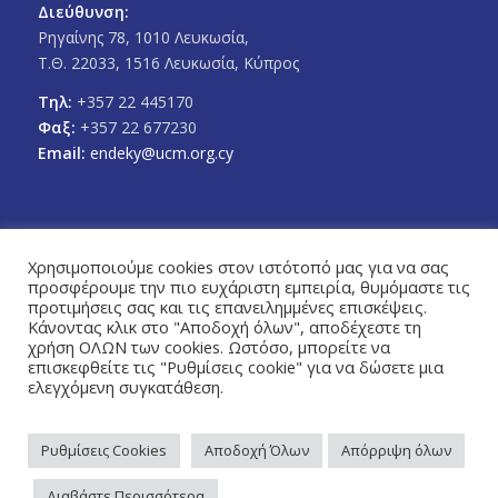
Διεύθυνση:
Ρηγαίνης 78, 1010 Λευκωσία,
Τ.Θ. 22033, 1516 Λευκωσία, Κύπρος
Τηλ:
+357 22 445170
Φαξ:
+357 22 677230
Email:
endeky@ucm.org.cy
Χρησιμοποιούμε cookies στον ιστότοπό μας για να σας
προσφέρουμε την πιο ευχάριστη εμπειρία, θυμόμαστε τις
FOLLOW US
προτιμήσεις σας και τις επανειλημμένες επισκέψεις.
Facebook
Twitter
Κάνοντας κλικ στο "Αποδοχή όλων", αποδέχεστε τη
χρήση ΟΛΩΝ των cookies. Ωστόσο, μπορείτε να
επισκεφθείτε τις "Ρυθμίσεις cookie" για να δώσετε μια
ελεγχόμενη συγκατάθεση.
Ρυθμίσεις Cookies
Αποδοχή Όλων
Απόρριψη όλων
Πολιτική Απορρήτου
© Copyright 2026 - Ένωση Δήμων Κύπρου / Designed & Developed by
Διαβάστε Περισσότερα