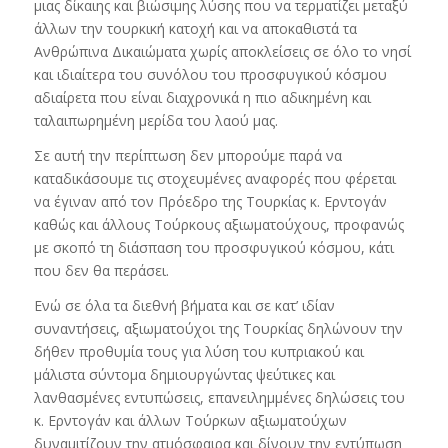
μιας δίκαιης και βιώσιμης λύσης που να τερματίζει μεταξύ
άλλων την τουρκική κατοχή και να αποκαθιστά τα
Ανθρώπινα Δικαιώματα χωρίς αποκλείσεις σε όλο το νησί
και ιδιαίτερα του συνόλου του προσφυγικού κόσμου
αδιαίρετα που είναι διαχρονικά η πιο αδικημένη και
ταλαιπωρημένη μερίδα του λαού μας.
Σε αυτή την περίπτωση δεν μπορούμε παρά να
καταδικάσουμε τις στοχευμένες αναφορές που φέρεται
να έγιναν από τον Πρόεδρο της Τουρκίας κ. Ερντογάν
καθώς και άλλους Τούρκους αξιωματούχους, προφανώς
με σκοπό τη διάσπαση του προσφυγικού κόσμου, κάτι
που δεν θα περάσει.
Ενώ σε όλα τα διεθνή βήματα και σε κατ’ ιδίαν
συναντήσεις, αξιωματούχοι της Τουρκίας δηλώνουν την
δήθεν προθυμία τους για λύση του κυπριακού και
μάλιστα σύντομα δημιουργώντας ψεύτικες και
λανθασμένες εντυπώσεις, επανειλημμένες δηλώσεις του
κ. Ερντογάν και άλλων Τούρκων αξιωματούχων
δυναμιτίζουν την ατμόσφαιρα και δίνουν την εντύπωση