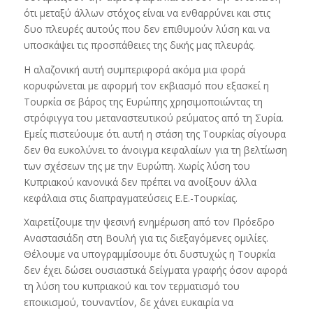
ότι μεταξύ άλλων στόχος είναι να ενθαρρύνει και στις
δυο πλευρές αυτούς που δεν επιθυμούν λύση και να
υποσκάψει τις προσπάθειες της δικής μας πλευράς.
Η αλαζονική αυτή συμπεριφορά ακόμα μια φορά
κορυφώνεται με αφορμή τον εκβιασμό που εξασκεί η
Τουρκία σε βάρος της Ευρώπης χρησιμοποιώντας τη
στρόφιγγα του μεταναστευτικού ρεύματος από τη Συρία.
Εμείς πιστεύουμε ότι αυτή η στάση της Τουρκίας σίγουρα
δεν θα ευκολύνει το άνοιγμα κεφαλαίων για τη βελτίωση
των σχέσεων της με την Ευρώπη. Χωρίς λύση του
Κυπριακού κανονικά δεν πρέπει να ανοίξουν άλλα
κεφάλαια στις διαπραγματεύσεις Ε.Ε.-Τουρκίας.
Χαιρετίζουμε την ψεσινή ενημέρωση από τον Πρόεδρο
Αναστασιάδη στη Βουλή για τις διεξαγόμενες ομιλίες.
Θέλουμε να υπογραμμίσουμε ότι δυστυχώς η Τουρκία
δεν έχει δώσει ουσιαστικά δείγματα γραφής όσον αφορά
τη λύση του κυπριακού και τον τερματισμό του
εποικισμού, τουναντίον, δε χάνει ευκαιρία να