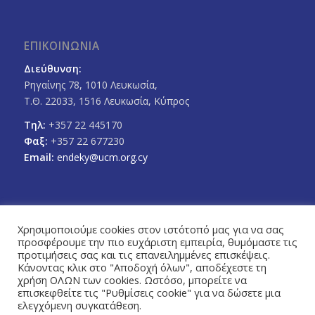
ΕΠΙΚΟΙΝΩΝΙΑ
Διεύθυνση:
Ρηγαίνης 78, 1010 Λευκωσία,
Τ.Θ. 22033, 1516 Λευκωσία, Κύπρος
Τηλ:
+357 22 445170
Φαξ:
+357 22 677230
Email:
endeky@ucm.org.cy
Χρησιμοποιούμε cookies στον ιστότοπό μας για να σας
προσφέρουμε την πιο ευχάριστη εμπειρία, θυμόμαστε τις
FOLLOW US
προτιμήσεις σας και τις επανειλημμένες επισκέψεις.
Facebook
Twitter
Κάνοντας κλικ στο "Αποδοχή όλων", αποδέχεστε τη
χρήση ΟΛΩΝ των cookies. Ωστόσο, μπορείτε να
επισκεφθείτε τις "Ρυθμίσεις cookie" για να δώσετε μια
ελεγχόμενη συγκατάθεση.