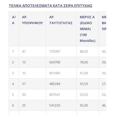
ΤΕΛΙΚΑ ΑΠΟΤΕΛΕΣΜΑΤΑ ΚΑΤΑ ΣΕΙΡΑ ΕΠΙΤΥΧΙΑΣ
Α/
AΡ.
AΡ.
ΜΕΡΟΣ Α
ME
Α
ΥΠΟΨΗΦΙΟΥ
ΤΑΥΤΟΤΗΤΑΣ
(ΕΙΔΙΚΟ
BΑΡΥΤ
ΘΕΜΑ)
50%
(100
Μονάδες
)
1
41
775097
86,50
43,25
2
13
634708
78,00
39,00
3
15
831400
61,00
30,50
4
37
485284
55,50
27,75
5
30
801541
52,50
26,25
6
25
541229
92,00
46,00