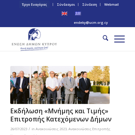
Έργο Ευαγόρας
Σύνδεσμοι
Σύνδεση
Webmail
Τηλ: +357 22 445170 | Email:
endeky@ucm.org.cy
Εκδήλωση «Μνήμης και Τιμής»
Επιτροπής Κατεχόμενων Δήμων
/
26/07/2023
in
Ανακοινώσεις 2023
,
Ανακοινώσεις Επιτροπής