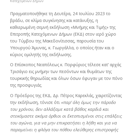
Κατεχομένων Δήμων
Πραγματοποιήθηκε τη Δευτέρα, 24 Ιουλίου 2023 το
βράδυ, σε κλίμα συγκίνησης και κατάνυξης, η
καθιερωμένη σεμνή εκδήλωση «Μνήμης και Τιμής» της
Επιτροπής Κατεχόμενων Δήμων (ΕΚΔ) στον ιερό χώρο
του Τύμβου της Μακεδονίτισσας, παρουσία του
Υπουργού Άμυνας, κ. Γιωργάλλα, ο οποίος ήταν και ο
κύριος ομιλητής της εκδήλωσης.
Ο Επίσκοπος Νεαπόλεως κ. Πορφύριος τέλεσε κατ’ αρχάς
Τρισάγιο εις μνήμην των πεσόντων και θυμάτων της
τουρκικής θηριωδίας και όλων όσων έφυγαν με τον πόνο
της προσφυγιάς.
Ο Πρόεδρος της ΕΚΔ, Δρ. Πέτρος Καρεκλάς, χαιρετίζοντας
την εκδήλωση, τόνισε ότι
«παρ’ όλη όμως την πάροδο
του χρόνου, δεν αλλάξαμε κατά βάθος καρδιά και
στεκόμαστε ακόμα όρθιοι οι Εκτοπισμένοι στις επάλξεις
του αγώνα, για να μην επικρατήσει η λήθη και για να
παραμείνει η φλόγα του πόθου ελεύθερης επιστροφής