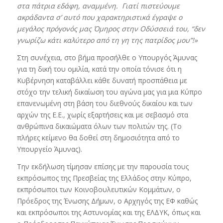
στα πάτρια εδάφη, αναμμένη. Γιατί πιστεύουμε
ακράδαντα σ’ αυτό που χαρακτηριστικά έγραψε ο
μεγάλος πρόγονός μας Όμηρος στην Οδύσσειά του, “δεν
γνωρίζω κάτι καλύτερο από τη γη της πατρίδος μου”!»
Στη συνέχεια, στο βήμα προσήλθε ο Υπουργός Άμυνας
για τη δική του ομιλία, κατά την οποία τόνισε ότι η
Κυβέρνηση καταβάλλει κάθε δυνατή προσπάθεια με
στόχο την τελική δικαίωση του αγώνα μας για μια Κύπρο
επανενωμένη στη βάση του διεθνούς δικαίου και των
αρχών της Ε.Ε., χωρίς εξαρτήσεις και με σεβασμό στα
ανθρώπινα δικαιώματα όλων των πολιτών της. (Το
πλήρες κείμενο θα δοθεί στη δημοσιότητα από το
Υπουργείο Άμυνας).
Την εκδήλωση τίμησαν επίσης με την παρουσία τους
εκπρόσωπος της Πρεσβείας της Ελλάδος στην Κύπρο,
εκπρόσωποι των Κοινοβουλευτικών Κομμάτων, ο
Πρόεδρος της Ένωσης Δήμων, ο Αρχηγός της ΕΦ καθώς
και εκπρόσωποι της Αστυνομίας και της ΕΛΔΥΚ, όπως και