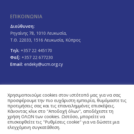
ΕΠΙΚΟΙΝΩΝΙΑ
Διεύθυνση:
Ρηγαίνης 78, 1010 Λευκωσία,
Τ.Θ. 22033, 1516 Λευκωσία, Κύπρος
Τηλ:
+357 22 445170
Φαξ:
+357 22 677230
Email:
endeky@ucm.org.cy
Χρησιμοποιούμε cookies στον ιστότοπό μας για να σας
προσφέρουμε την πιο ευχάριστη εμπειρία, θυμόμαστε τις
FOLLOW US
προτιμήσεις σας και τις επανειλημμένες επισκέψεις.
Facebook
Twitter
Κάνοντας κλικ στο "Αποδοχή όλων", αποδέχεστε τη
χρήση ΟΛΩΝ των cookies. Ωστόσο, μπορείτε να
επισκεφθείτε τις "Ρυθμίσεις cookie" για να δώσετε μια
ελεγχόμενη συγκατάθεση.