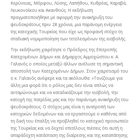
Κερύνειας, Μόρφου, Λύσης, Λαπήθου, Κυθρέας, Καραβά,
Λευκονοίκου και Ακανθούς. Η εκδήλωση
πραγματοποιήθηκε με αφορμή την ανακήρυξη του
ψευδοκράτους πριν 28 χρόνια, μια παράνομη ενέργεια
της κατοχικής Τουρκίας που είχε ως προφανή στόχο τη
σταδιακή νομιμοποίηση των τετελεσμένων της εισβολής.
Την εκδήλωση χαιρέτησε ο Πρόεδρος της Επιτροπής
Κατεχομένων Δήμων και Δήμαρχος Αμμοχώστου κ. Α.
Γαλανός ο οποίος μεταξύ άλλων ανέλυσε τη σημαντική
αποστολή των Κατεχομένων Δήμων. Στον χαιρετισμό του
ο κ. Γαλανός ανέφερε και τα ακόλουθα: «Τονίζουμε για
άλλη μια φορά ότι ο ρόλος μας δεν είναι απλώς να
ανταμώνουμε και να καταδικάζουμε την εισβολή, την
κατοχή της πατρίδας μας και την παράνομη ανακήρυξη του
ψευδοκράτους. Ο στόχος μας είναι η ανατροπή των
κατοχικών δεδομένων και να εργαστούμε ο καθένας από
τη δική του έπαλξη να προβληθεί το κατοχικό προσωπείο
της Τουρκίας και να δεχτεί επιτέλους πιέσεις ότι αυτή η
απαράδεχτη κατάσταση της διαίρεσης και της καταπάτησης