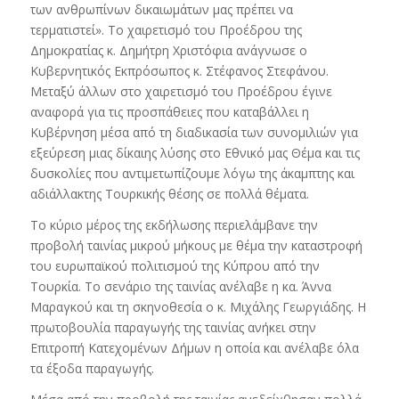
των ανθρωπίνων δικαιωμάτων μας πρέπει να
τερματιστεί». Το χαιρετισμό του Προέδρου της
Δημοκρατίας κ. Δημήτρη Χριστόφια ανάγνωσε ο
Κυβερνητικός Εκπρόσωπος κ. Στέφανος Στεφάνου.
Μεταξύ άλλων στο χαιρετισμό του Προέδρου έγινε
αναφορά για τις προσπάθειες που καταβάλλει η
Κυβέρνηση μέσα από τη διαδικασία των συνομιλιών για
εξεύρεση μιας δίκαιης λύσης στο Εθνικό μας Θέμα και τις
δυσκολίες που αντιμετωπίζουμε λόγω της άκαμπτης και
αδιάλλακτης Τουρκικής θέσης σε πολλά θέματα.
Το κύριο μέρος της εκδήλωσης περιελάμβανε την
προβολή ταινίας μικρού μήκους με θέμα την καταστροφή
του ευρωπαϊκού πολιτισμού της Κύπρου από την
Τουρκία. Το σενάριο της ταινίας ανέλαβε η κα. Άννα
Μαραγκού και τη σκηνοθεσία ο κ. Μιχάλης Γεωργιάδης. Η
πρωτοβουλία παραγωγής της ταινίας ανήκει στην
Επιτροπή Κατεχομένων Δήμων η οποία και ανέλαβε όλα
τα έξοδα παραγωγής.