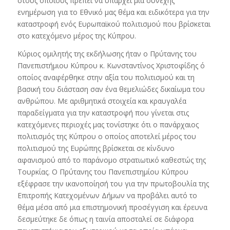
στους οποίους πρέπει να υπάρχει μια συνεχής
ενημέρωση για το Εθνικό μας θέμα και ειδικότερα για την
καταστροφή ενός Ευρωπαϊκού πολιτισμού που βρίσκεται
στο κατεχόμενο μέρος της Κύπρου.
Κύριος ομιλητής της εκδήλωσης ήταν ο Πρύτανης του
Πανεπιστήμιου Κύπρου κ. Κωνσταντίνος Χριστοφίδης ό
οποίος αναφέρθηκε στην αξία του πολιτισμού και τη
βασική του διάσταση σαν ένα θεμελιώδες δικαίωμα του
ανθρώπου. Με αριθμητικά στοιχεία και κραυγαλέα
παραδείγματα για την καταστροφή που γίνεται στις
κατεχόμενες περιοχές μας τονίστηκε ότι ο πανάρχαιος
πολιτισμός της Κύπρου ο οποίος αποτελεί μέρος του
πολιτισμού της Ευρώπης βρίσκεται σε κίνδυνο
αφανισμού από το παράνομο στρατιωτικό καθεστώς της
Τουρκίας. Ο Πρύτανης του Πανεπιστημίου Κύπρου
εξέφρασε την ικανοποίησή του για την πρωτοβουλία της
Επιτροπής Κατεχομένων Δήμων να προβάλει αυτό το
θέμα μέσα από μια επιστημονική προσέγγιση και έρευνα
δεσμεύτηκε δε όπως η ταινία αποσταλεί σε διάφορα