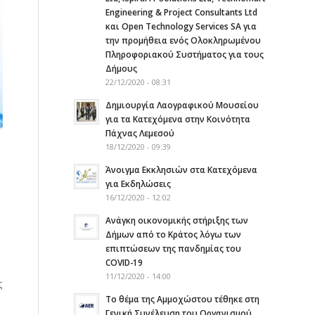
Engineering & Project Consultants Ltd
και Open Technology Services SA για
την προμήθεια ενός Ολοκληρωμένου
Πληροφοριακού Συστήματος για τους
Δήμους
22/12/2020 - 08:31
Δημιουργία Λαογραφικού Μουσείου
για τα Κατεχόμενα στην Κοινότητα
Πάχνας Λεμεσού
18/12/2020 - 09:39
Άνοιγμα Εκκλησιών στα Κατεχόμενα
για Εκδηλώσεις
16/12/2020 - 12:02
Ανάγκη οικονομικής στήριξης των
Δήμων από το Κράτος λόγω των
επιπτώσεων της πανδημίας του
COVID-19
11/12/2020 - 14:00
ς
Το θέμα της Αμμοχώστου τέθηκε στη
Γενική Συνέλευση του Οργανισμού