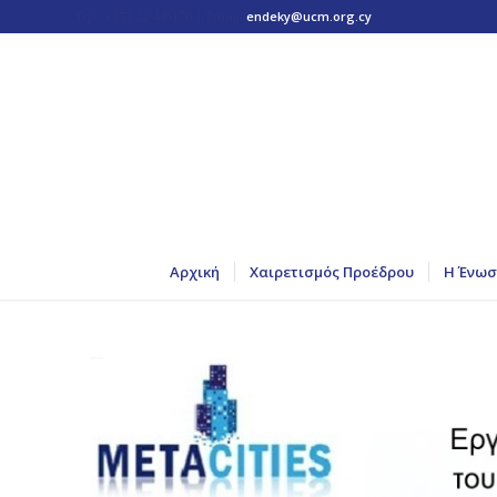
Τηλ: +357 22 445170 | Email:
endeky@ucm.org.cy
Αρχική
Χαιρετισμός Προέδρου
Η Ένωσ