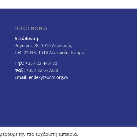
ΕΠΙΚΟΙΝΩΝΙΑ
Διεύθυνση:
Ρηγαίνης 78, 1010 Λευκωσία,
Τ.Θ. 22033, 1516 Λευκωσία, Κύπρος
Τηλ:
+357 22 445170
Φαξ:
+357 22 677230
Email:
endeky@ucm.org.cy
φέρουμε την πιο ευχάριστη εμπειρία,