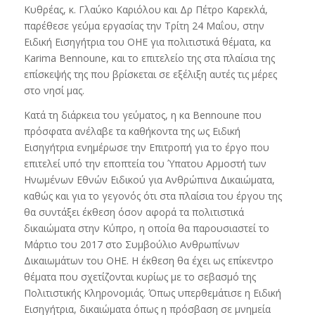
Κυθρέας, κ. Γλαύκο Καριόλου και Δρ Πέτρο Καρεκλά,
παρέθεσε γεύμα εργασίας την Τρίτη 24 Μαΐου, στην
Ειδική Εισηγήτρια του ΟΗΕ για πολιτιστικά θέματα, κα
Karima Bennoune, και το επιτελείο της στα πλαίσια της
επίσκεψής της που βρίσκεται σε εξέλιξη αυτές τις μέρες
στο νησί μας.
Κατά τη διάρκεια του γεύματος, η κα Bennoune που
πρόσφατα ανέλαβε τα καθήκοντα της ως Ειδική
Εισηγήτρια ενημέρωσε την Επιτροπή για το έργο που
επιτελεί υπό την εποπτεία του Ύπατου Αρμοστή των
Ηνωμένων Εθνών Ειδικού για Ανθρώπινα Δικαιώματα,
καθώς και για το γεγονός ότι στα πλαίσια του έργου της
θα συντάξει έκθεση όσον αφορά τα πολιτιστικά
δικαιώματα στην Κύπρο, η οποία θα παρουσιαστεί το
Μάρτιο του 2017 στο Συμβούλιο Ανθρωπίνων
Δικαιωμάτων του ΟΗΕ. Η έκθεση θα έχει ως επίκεντρο
θέματα που σχετίζονται κυρίως με το σεβασμό της
Πολιτιστικής Κληρονομιάς. Όπως υπερθεμάτισε η Ειδική
Εισηγήτρια, δικαιώματα όπως η πρόσβαση σε μνημεία