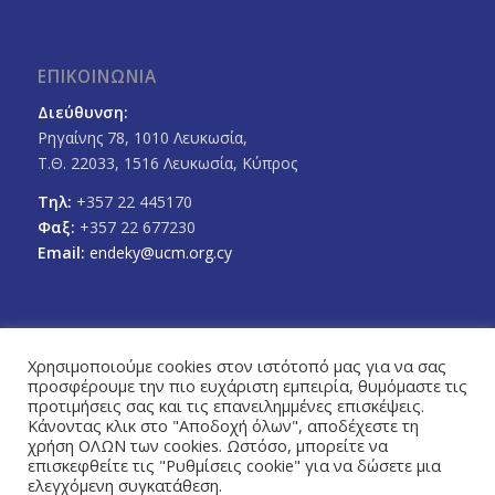
ΕΠΙΚΟΙΝΩΝΙΑ
Διεύθυνση:
Ρηγαίνης 78, 1010 Λευκωσία,
Τ.Θ. 22033, 1516 Λευκωσία, Κύπρος
Τηλ:
+357 22 445170
Φαξ:
+357 22 677230
Email:
endeky@ucm.org.cy
Χρησιμοποιούμε cookies στον ιστότοπό μας για να σας
προσφέρουμε την πιο ευχάριστη εμπειρία, θυμόμαστε τις
FOLLOW US
προτιμήσεις σας και τις επανειλημμένες επισκέψεις.
Facebook
Twitter
Κάνοντας κλικ στο "Αποδοχή όλων", αποδέχεστε τη
χρήση ΟΛΩΝ των cookies. Ωστόσο, μπορείτε να
επισκεφθείτε τις "Ρυθμίσεις cookie" για να δώσετε μια
ελεγχόμενη συγκατάθεση.