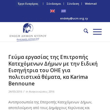
Έργο Ευαγόρας
Σύνδεσμοι
Σύνδεση
Webmail
Τηλ: +357 22 445170 | Email:
endeky@ucm.org.cy
Γεύμα εργασίας της Επιτροπής
Κατεχόμενων Δήμων με την Ειδική
Εισηγήτρια του ΟΗΕ για
πολιτιστικά θέματα, κα Karima
Bennoune
/
24/05/2016
in
Ανακοινώσεις 2016
Αντιπροσωπεία της Επιτροπής Κατεχόμενων Δήμων,
αποτελούμενη από τους Δημάρχους Κερύνειας και