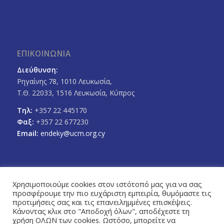
ΕΠΙΚΟΙΝΩΝΙΑ
Διεύθυνση:
Ρηγαίνης 78, 1010 Λευκωσία,
Τ.Θ. 22033, 1516 Λευκωσία, Κύπρος
Τηλ:
+357 22 445170
Φαξ:
+357 22 677230
Email:
endeky@ucm.org.cy
Χρησιμοποιούμε cookies στον ιστότοπό μας για να σας
προσφέρουμε την πιο ευχάριστη εμπειρία, θυμόμαστε τις
FOLLOW US
προτιμήσεις σας και τις επανειλημμένες επισκέψεις.
Facebook
Twitter
Κάνοντας κλικ στο "Αποδοχή όλων", αποδέχεστε τη
χρήση ΟΛΩΝ των cookies. Ωστόσο, μπορείτε να