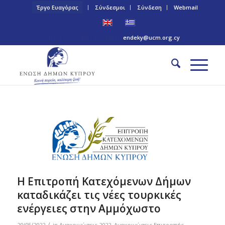
Έργο Ευαγόρας
Σύνδεσμοι
Σύνδεση
Webmail
Τηλ: +357 22 445170 | Email:
endeky@ucm.org.cy
Η Επιτροπή Κατεχόμενων Δήμων
καταδικάζει τις νέες τουρκικές
ενέργειες στην Αμμόχωστο
/
20/05/2022
in
Ανακοινώσεις 2022
,
Ανακοινώσεις Επιτροπής