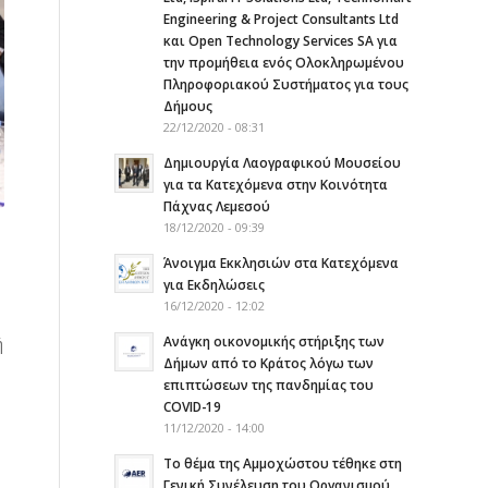
Engineering & Project Consultants Ltd
και Open Technology Services SA για
την προμήθεια ενός Ολοκληρωμένου
Πληροφοριακού Συστήματος για τους
Δήμους
22/12/2020 - 08:31
Δημιουργία Λαογραφικού Μουσείου
για τα Κατεχόμενα στην Κοινότητα
Πάχνας Λεμεσού
18/12/2020 - 09:39
Άνοιγμα Εκκλησιών στα Κατεχόμενα
για Εκδηλώσεις
16/12/2020 - 12:02
Ανάγκη οικονομικής στήριξης των
ή
Δήμων από το Κράτος λόγω των
επιπτώσεων της πανδημίας του
COVID-19
11/12/2020 - 14:00
Το θέμα της Αμμοχώστου τέθηκε στη
Γενική Συνέλευση του Οργανισμού