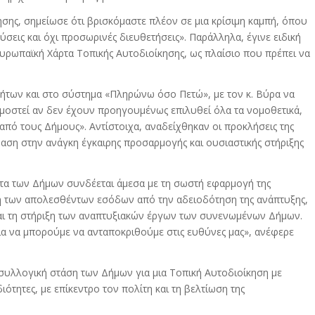
ης, σημείωσε ότι βρισκόμαστε πλέον σε μια κρίσιμη καμπή, όπου
ύσεις και όχι προσωρινές διευθετήσεις». Παράλληλα, έγινε ειδική
υρωπαϊκή Χάρτα Τοπικής Αυτοδιοίκησης, ως πλαίσιο που πρέπει να
λήτων και στο σύστημα «Πληρώνω όσο Πετώ», με τον κ. Βύρα να
ρμοστεί αν δεν έχουν προηγουμένως επιλυθεί όλα τα νομοθετικά,
από τους Δήμους». Αντίστοιχα, αναδείχθηκαν οι προκλήσεις της
αση στην ανάγκη έγκαιρης προσαρμογής και ουσιαστικής στήριξης
τητα των Δήμων συνδέεται άμεσα με τη σωστή εφαρμογή της
ψη των απολεσθέντων εσόδων από την αδειοδότηση της ανάπτυξης,
αι τη στήριξη των αναπτυξιακών έργων των συνενωμένων Δήμων.
ια να μπορούμε να ανταποκριθούμε στις ευθύνες μας», ανέφερε
 συλλογική στάση των Δήμων για μια Τοπική Αυτοδιοίκηση με
ότητες, με επίκεντρο τον πολίτη και τη βελτίωση της