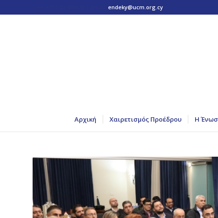
Τηλ: +357 22 445170 | Email:
endeky@ucm.org.cy
Αρχική
Χαιρετισμός Προέδρου
Η Ένωσ