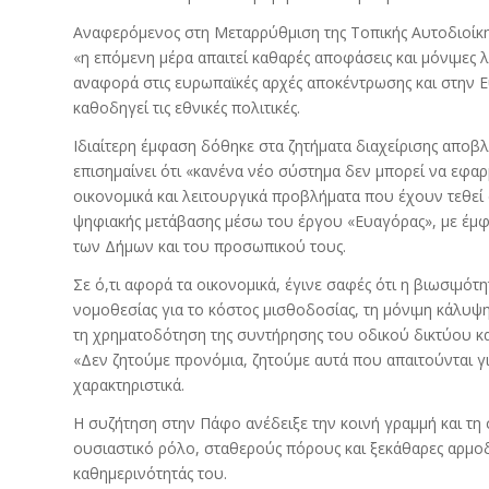
Αναφερόμενος στη Μεταρρύθμιση της Τοπικής Αυτοδιοίκησ
«η επόμενη μέρα απαιτεί καθαρές αποφάσεις και μόνιμες λ
αναφορά στις ευρωπαϊκές αρχές αποκέντρωσης και στην Ε
καθοδηγεί τις εθνικές πολιτικές.
Ιδιαίτερη έμφαση δόθηκε στα ζητήματα διαχείρισης αποβ
επισημαίνει ότι «κανένα νέο σύστημα δεν μπορεί να εφα
οικονομικά και λειτουργικά προβλήματα που έχουν τεθεί 
ψηφιακής μετάβασης μέσω του έργου «Ευαγόρας», με έμφ
των Δήμων και του προσωπικού τους.
Σε ό,τι αφορά τα οικονομικά, έγινε σαφές ότι η βιωσιμό
νομοθεσίας για το κόστος μισθοδοσίας, τη μόνιμη κάλυ
τη χρηματοδότηση της συντήρησης του οδικού δικτύου κ
«Δεν ζητούμε προνόμια, ζητούμε αυτά που απαιτούνται γ
χαρακτηριστικά.
Η συζήτηση στην Πάφο ανέδειξε την κοινή γραμμή και τη
ουσιαστικό ρόλο, σταθερούς πόρους και ξεκάθαρες αρμοδι
καθημερινότητάς του.