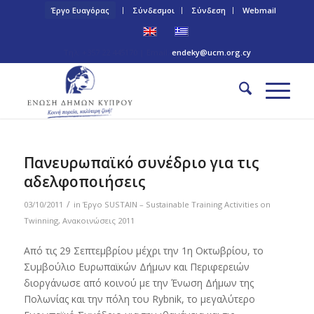
Έργο Ευαγόρας
Σύνδεσμοι
Σύνδεση
Webmail
Τηλ: +357 22 445170 | Email:
endeky@ucm.org.cy
Πανευρωπαϊκό συνέδριο για τις
αδελφοποιήσεις
/
03/10/2011
in
Έργο SUSTAIN – Sustainable Training Activities on
Twinning
,
Ανακοινώσεις 2011
Από τις 29 Σεπτεμβρίου μέχρι την 1η Οκτωβρίου, το
Συμβούλιο Ευρωπαϊκών Δήμων και Περιφερειών
διοργάνωσε από κοινού με την Ένωση Δήμων της
Πολωνίας και την πόλη του Rybnik, το μεγαλύτερο