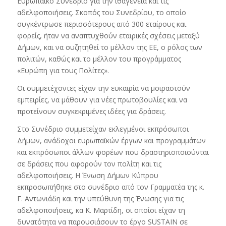
Ευρωπαϊκό Συνέδριο για την ιθαγένεια και τις
αδελφοποιήσεις. Σκοπός του Συνεδρίου, το οποίο
συγκέντρωσε περισσότερους από 300 εταίρους και
φορείς, ήταν να αναπτυχθούν εταιρικές σχέσεις μεταξύ
Δήμων, και να συζητηθεί το μέλλον της ΕΕ, ο ρόλος των
πολιτών, καθώς και το μέλλον του προγράμματος
«Ευρώπη για τους Πολίτες».
Οι συμμετέχοντες είχαν την ευκαιρία να μοιραστούν
εμπειρίες, να μάθουν για νέες πρωτοβουλίες και να
προτείνουν συγκεκριμένες ιδέες για δράσεις.
Στο Συνέδριο συμμετείχαν εκλεγμένοι εκπρόσωποι
Δήμων, ανάδοχοι ευρωπαϊκών έργων και προγραμμάτων
και εκπρόσωποι άλλων φορέων που δραστηριοποιούνται
σε δράσεις που αφορούν τον πολίτη και τις
αδελφοποιήσεις. Η Ένωση Δήμων Κύπρου
εκπροσωπήθηκε στο συνέδριο από τον Γραμματέα της κ.
Γ. Αντωνιάδη και την υπεύθυνη της Ένωσης για τις
αδελφοποιήσεις, κα Κ. Μαρτίδη, οι οποίοι είχαν τη
δυνατότητα να παρουσιάσουν το έργο SUSTAIN σε