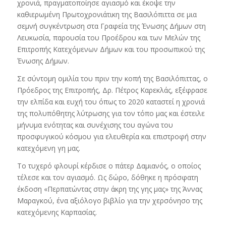
χρονιά, πραγματοποίησε αγιασμό και έκοψε την
καθιερωμένη Πρωτοχρονιάτικη της Βασιλόπιττα σε μια
σεμνή συγκέντρωση στα Γραφεία της Ένωσης Δήμων στη
Λευκωσία, παρουσία του Προέδρου και των Μελών της
Επιτροπής Κατεχόμενων Δήμων και του προσωπικού της
Ένωσης Δήμων.
Σε σύντομη ομιλία του πριν την κοπή της Βασιλόπιττας, ο
Πρόεδρος της Επιτροπής, Δρ. Πέτρος Καρεκλάς, εξέφρασε
την ελπίδα και ευχή του όπως το 2020 καταστεί η χρονιά
της πολυπόθητης λύτρωσης για τον τόπο μας και έστειλε
μήνυμα ενότητας και συνέχισης του αγώνα του
προσφυγικού κόσμου για ελευθερία και επιστροφή στην
κατεχόμενη γη μας.
Το τυχερό φλουρί κέρδισε ο πάτερ Δαμιανός, ο οποίος
τέλεσε και τον αγιασμό. Ως δώρο, δόθηκε η πρόσφατη
έκδοση «Περπατώντας στην άκρη της γης μας» της Άννας
Μαραγκού, ένα αξιόλογο βιβλίο για την χερσόνησο της
κατεχόμενης Καρπασίας.