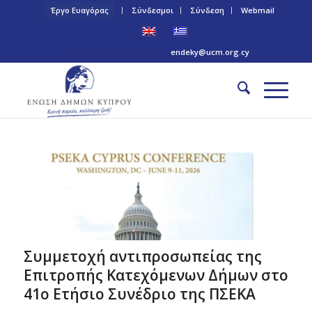
Έργο Ευαγόρας
Σύνδεσμοι
Σύνδεση
Webmail
Τηλ: +357 22 445170 | Email:
endeky@ucm.org.cy
Συμμετοχή αντιπροσωπείας της
Επιτροπής Κατεχόμενων Δήμων στο
41ο Ετήσιο Συνέδριο της ΠΣΕΚΑ