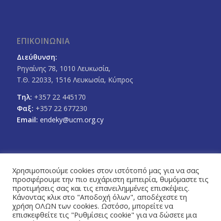
ΕΠΙΚΟΙΝΩΝΙΑ
Διεύθυνση:
Ρηγαίνης 78, 1010 Λευκωσία,
Τ.Θ. 22033, 1516 Λευκωσία, Κύπρος
Τηλ:
+357 22 445170
Φαξ:
+357 22 677230
Email:
endeky@ucm.org.cy
Χρησιμοποιούμε cookies στον ιστότοπό μας για να σας
προσφέρουμε την πιο ευχάριστη εμπειρία, θυμόμαστε τις
FOLLOW US
προτιμήσεις σας και τις επανειλημμένες επισκέψεις.
Facebook
Twitter
Κάνοντας κλικ στο "Αποδοχή όλων", αποδέχεστε τη
χρήση ΟΛΩΝ των cookies. Ωστόσο, μπορείτε να
επισκεφθείτε τις "Ρυθμίσεις cookie" για να δώσετε μια