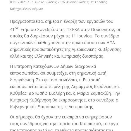
/
09/06/2026
in
Ανακοινώσεις 2026
,
Ανακοινώσεις Επιτροπής
Κατεχομένων Δήμων
Πραγματοποιείται σήμερα η έναρξη των εργασιών του
ου
41
Ετήσιου Συνεδρίου της ΠΣΕΚΑ στην Ουάσιγκτον, οι
οποίες θα διαρκέσουν μέχρι τις 11 Ιουνίου. Το συνέδριο
συγκεντρώνει κάθε χρόνο στην πρωτεύουσα των ΗΠΑ
σημαντικές προσωπικότητες της Αμερικανικής Κυβέρνησης
αλλά και της Ελληνικής και Κυπριακής διασποράς.
Η Επιτροπή Κατεχόμενων Δήμων διαχρονικά
εκπροσωπείται και συμμετέχει στη σημαντική αυτή
διοργάνωση. Στο φετινό συνέδριο, η Επιτροπή
εκπροσωπείται από τα μέλη της Δημάρχους Κερύνειας και
Κυθρέας, Δρ Ιωσήφ Βιολάρη και κ. Μάριο Ζαμπακίδη. Την
Κυπριακή Κυβέρνηση θα εκπροσωπήσει στο συνέδριο ο
Κυβερνητικός Εκπρόσωπος, κ. Λετυμπιώτης.
Οι Δήμαρχοι θα έχουν την ευκαιρία να ενημερώσουν
τους συνέδρους για την πορεία του Κυπριακού, το έργο
της Επιτροπής αλλά και τα θέματα προτεραιότητας του