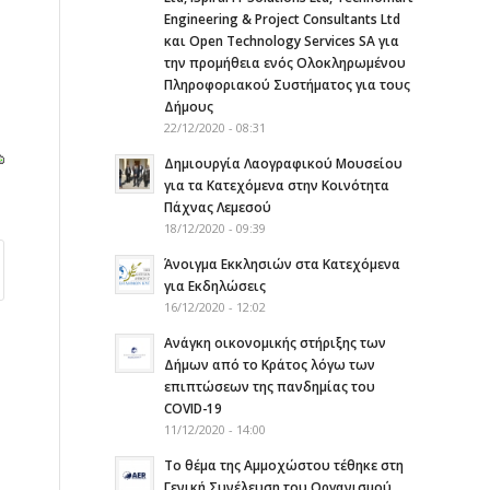
Engineering & Project Consultants Ltd
και Open Technology Services SA για
την προμήθεια ενός Ολοκληρωμένου
Πληροφοριακού Συστήματος για τους
Δήμους
22/12/2020 - 08:31
Δημιουργία Λαογραφικού Μουσείου
για τα Κατεχόμενα στην Κοινότητα
Πάχνας Λεμεσού
18/12/2020 - 09:39
Άνοιγμα Εκκλησιών στα Κατεχόμενα
για Εκδηλώσεις
16/12/2020 - 12:02
Ανάγκη οικονομικής στήριξης των
Δήμων από το Κράτος λόγω των
επιπτώσεων της πανδημίας του
COVID-19
11/12/2020 - 14:00
Το θέμα της Αμμοχώστου τέθηκε στη
Γενική Συνέλευση του Οργανισμού