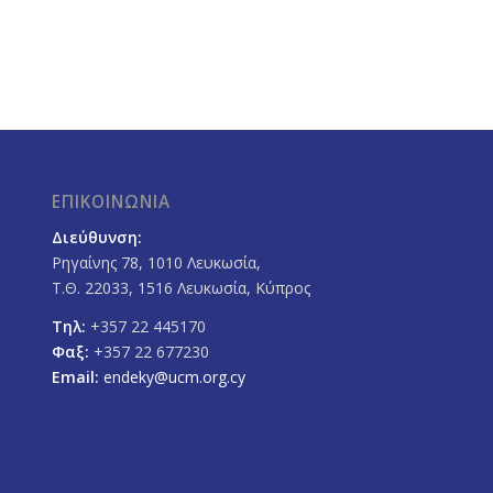
ΕΠΙΚΟΙΝΩΝΙΑ
Διεύθυνση:
Ρηγαίνης 78, 1010 Λευκωσία,
Τ.Θ. 22033, 1516 Λευκωσία, Κύπρος
Τηλ:
+357 22 445170
Φαξ:
+357 22 677230
Email:
endeky@ucm.org.cy