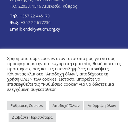
Τ.Θ. 22033, 1516 Λευκωσία, Κύπρος
Τηλ:
+357 22 445170
Φαξ:
+357 22 677230
Email:
endeky@ucm.org.cy
Χρησιμοποιούμε cookies στον ιστότοπό μας για να σας
προσφέρουμε την πιο ευχάριστη εμπειρία, θυμόμαστε τις
FOLLOW US
προτιμήσεις σας και τις επανειλημμένες επισκέψεις.
Facebook
Twitter
Κάνοντας κλικ στο "Αποδοχή όλων", αποδέχεστε τη
χρήση ΟΛΩΝ των cookies. Ωστόσο, μπορείτε να
επισκεφθείτε τις "Ρυθμίσεις cookie" για να δώσετε μια
ελεγχόμενη συγκατάθεση.
Ρυθμίσεις Cookies
Αποδοχή Όλων
Απόρριψη όλων
Πολιτική Απορρήτου
© Copyright 2026 - Ένωση Δήμων Κύπρου / Designed & Developed by
Διαβάστε Περισσότερα
NETinfo Plc