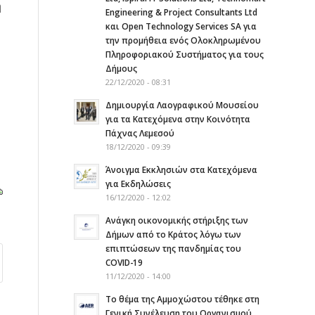
η
Engineering & Project Consultants Ltd
και Open Technology Services SA για
την προμήθεια ενός Ολοκληρωμένου
Πληροφοριακού Συστήματος για τους
Δήμους
22/12/2020 - 08:31
Δημιουργία Λαογραφικού Μουσείου
για τα Κατεχόμενα στην Κοινότητα
Πάχνας Λεμεσού
18/12/2020 - 09:39
Άνοιγμα Εκκλησιών στα Κατεχόμενα
για Εκδηλώσεις
16/12/2020 - 12:02
Ανάγκη οικονομικής στήριξης των
Δήμων από το Κράτος λόγω των
επιπτώσεων της πανδημίας του
COVID-19
11/12/2020 - 14:00
Το θέμα της Αμμοχώστου τέθηκε στη
Γενική Συνέλευση του Οργανισμού