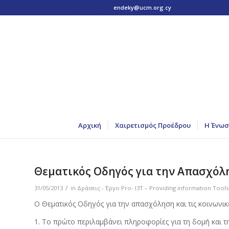
Τηλ: +357 22 445170 | Email:
endeky@ucm.org.cy
Αρχική
Χαιρετισμός Προέδρου
Η Ένωσ
Θεματικός Οδηγός για την Απασχόλη
/
31/05/2013
in
Δράσεις - Έργο Pro- I3T – Providing information Tool
Ο Θεματικός Οδηγός για την απασχόληση και τις κοινωνικ
1. Το πρώτο περιλαμβάνει πληροφορίες για τη δομή και τη