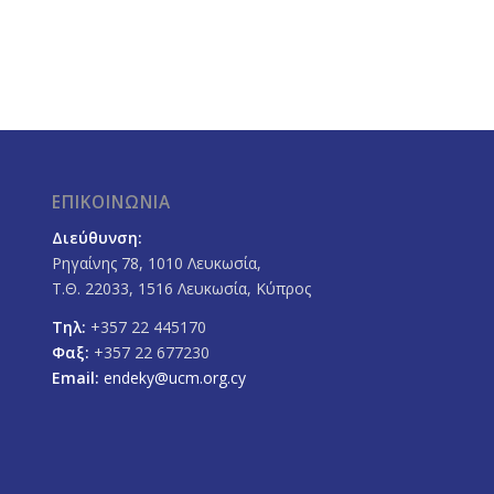
ΕΠΙΚΟΙΝΩΝΙΑ
Διεύθυνση:
Ρηγαίνης 78, 1010 Λευκωσία,
Τ.Θ. 22033, 1516 Λευκωσία, Κύπρος
Τηλ:
+357 22 445170
Φαξ:
+357 22 677230
Email:
endeky@ucm.org.cy