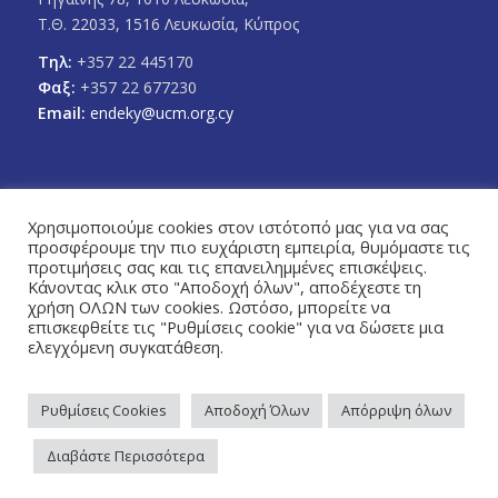
Τ.Θ. 22033, 1516 Λευκωσία, Κύπρος
Τηλ:
+357 22 445170
Φαξ:
+357 22 677230
Email:
endeky@ucm.org.cy
Χρησιμοποιούμε cookies στον ιστότοπό μας για να σας
προσφέρουμε την πιο ευχάριστη εμπειρία, θυμόμαστε τις
FOLLOW US
προτιμήσεις σας και τις επανειλημμένες επισκέψεις.
Facebook
Twitter
Κάνοντας κλικ στο "Αποδοχή όλων", αποδέχεστε τη
χρήση ΟΛΩΝ των cookies. Ωστόσο, μπορείτε να
επισκεφθείτε τις "Ρυθμίσεις cookie" για να δώσετε μια
ελεγχόμενη συγκατάθεση.
Ρυθμίσεις Cookies
Αποδοχή Όλων
Απόρριψη όλων
Πολιτική Απορρήτου
© Copyright 2026 - Ένωση Δήμων Κύπρου / Designed & Developed by
Διαβάστε Περισσότερα
NETinfo Plc