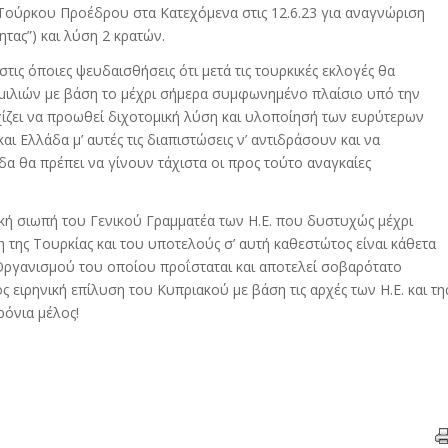
 Τούρκου Προέδρου στα Κατεχόμενα στις 12.6.23 για αναγνώριση
τας”) και λύση 2 κρατών.
ς όποιες ψευδαισθήσεις ότι μετά τις τουρκικές εκλογές θα
μιλιών με βάση το μέχρι σήμερα συμφωνημένο πλαίσιο υπό την
ζει να προωθεί διχοτομική λύση και υλοποίησή των ευρύτερων
ι Ελλάδα μ’ αυτές τις διαπιστώσεις ν’ αντιδράσουν και να
α θα πρέπει να γίνουν τάχιστα οι προς τούτο αναγκαίες
κή σιωπή του Γενικού Γραμματέα των Η.Ε. που δυστυχώς μέχρι
 της Τουρκίας και του υποτελούς σ’ αυτή καθεστώτος είναι κάθετα
Οργανισμού του οποίου προΐσταται και αποτελεί σοβαρότατο
ειρηνική επίλυση του Κυπριακού με βάση τις αρχές των Η.Ε. και τη
ρόνια μέλος!