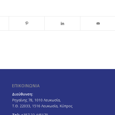
ΕΠΙΚΟΙΝΩΝΙΑ
Διεύθυνση:
Ρηγαίνης 78, 1010 Λευκωσία,
Τ.Θ. 22033, 1516 Λευκωσία, Κύπρος
Τηλ:
+357 22 445170