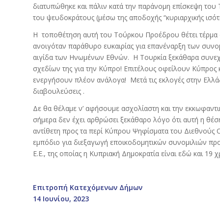
διατυπώθηκε και πάλιν κατά την παράνομη επίσκεψη του
του ψευδοκράτους (μέσω της αποδοχής “κυριαρχικής ισότη
Η τοποθέτηση αυτή του Τούρκου Προέδρου θέτει τέρμα στι
ανοιγόταν παράθυρο ευκαιρίας για επανέναρξη των συνο
αιγίδα των Ηνωμένων Εθνών. Η Τουρκία ξεκάθαρα συνεχί
σχεδίων της για την Κύπρο! Επιτέλους οφείλουν Κύπρος κα
ενεργήσουν πλέον ανάλογα! Μετά τις εκλογές στην Ελλάδ
διαβουλεύσεις .
Δε θα θέλαμε ν’ αφήσουμε ασχολίαστη και την εκκωφαντι
σήμερα δεν έχει αρθρώσει ξεκάθαρο λόγο ότι αυτή η θέση
αντίθετη προς τα περί Κύπρου Ψηφίσματα του Διεθνούς 
εμπόδιο για διεξαγωγή εποικοδομητικών συνομιλιών προς 
Ε.Ε., της οποίας η Κυπριακή Δημοκρατία είναι εδώ και 19 χ
Επιτροπή Κατεχόμενων Δήμων
14 Ιουνίου, 2023