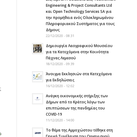
Engineering & Project Consultants Ltd
και Open Technology Services SA για
την προμήθεια ενός Ολοκληρωμένου
Πληροφοριακού Συστήματος για τους
Δήμους
22/12/2020 - 08:31
Δημιουργία Λαογραφικού Μουσείου
για τα Κατεχόμενα στην Κοινότητα
Πάχνας Λεμεσού
18/12/2020 - 09:39
Άνοιγμα Εκκλησιών στα Κατεχόμενα
για Εκδηλώσεις
16/12/2020 - 12:02
ς
Ανάγκη οικονομικής στήριξης των
Δήμων από το Κράτος λόγω των
επιπτώσεων της πανδημίας του
COVID-19
11/12/2020 - 14:00
Το θέμα της Αμμοχώστου τέθηκε στη
Γενική Συνέλευση του Οργανισμού