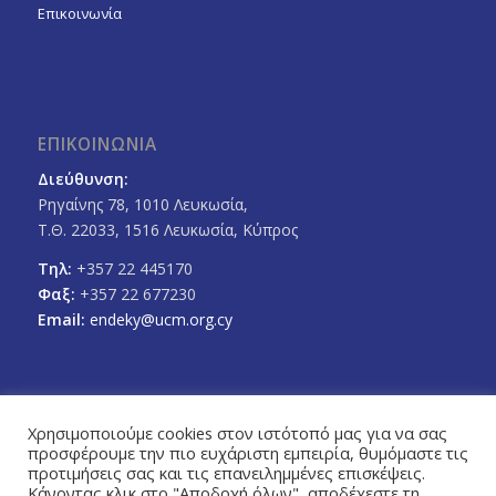
Επικοινωνία
ΕΠΙΚΟΙΝΩΝΙΑ
Διεύθυνση:
Ρηγαίνης 78, 1010 Λευκωσία,
Τ.Θ. 22033, 1516 Λευκωσία, Κύπρος
Τηλ:
+357 22 445170
Φαξ:
+357 22 677230
Email:
endeky@ucm.org.cy
Χρησιμοποιούμε cookies στον ιστότοπό μας για να σας
προσφέρουμε την πιο ευχάριστη εμπειρία, θυμόμαστε τις
FOLLOW US
προτιμήσεις σας και τις επανειλημμένες επισκέψεις.
Facebook
Twitter
Κάνοντας κλικ στο "Αποδοχή όλων", αποδέχεστε τη