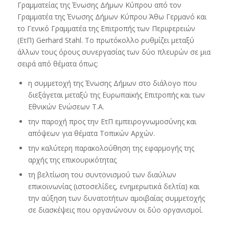
Γραμματείας της Ένωσης Δήμων Κύπρου από τον
Γραμματέα της Ένωσης Δήμων Κύπρου Άθω Γερμανό και
το Γενικό Γραμματέα της Επιτροπής των Περιφερειών
(ΕτΠ) Gerhard Stahl. Το πρωτόκολλο ρυθμίζει μεταξύ
άλλων τους όρους συνεργασίας των δύο πλευρών σε μια
σειρά από θέματα όπως:
η συμμετοχή της Ένωσης Δήμων στο διάλογο που
διεξάγεται μεταξύ της Ευρωπαϊκής Επιτροπής και των
Εθνικών Ενώσεων Τ.Α.
την παροχή προς την ΕτΠ εμπειρογνωμοσύνης και
απόψεων για θέματα Τοπικών Αρχών.
την καλύτερη παρακολούθηση της εφαρμογής της
αρχής της επικουρικότητας
τη βελτίωση του συντονισμού των διαύλων
επικοινωνίας (ιστοσελίδες, ενημερωτικά δελτία) και
την αύξηση των δυνατοτήτων αμοιβαίας συμμετοχής
σε διασκέψεις που οργανώνουν οι δύο οργανισμοί.