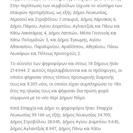
Στην περίπτωση των συμβούλων ίσχυσε το σύστημα των
σταυρών προτιμήσεως, ως εξής: Δήμοι Λευκωσίας,
Λεμεσού και Στροβόλου 7 σταυροί, Δήμος Λάρνακας 6,
Δήμοι Πάφου, Αγίου Δομετίου, Αγλαντζιάς και Πάνω και
Κάτω Λακατάμιας 4, Δήμοι Λατσιών, Μέσα Γειτονιάς και
Κάτω Πολεμιδιών 3, και Δήμοι Έγκωμης, Αγίου
Αθανασίου, Παραλιμνίου, Αραδίππου, Αθηαίνου, Πάνω
Λευκάρων και Πόλεως Χρυσοχούς 2.
Το σύνολο των ψηφοφόρων και στους 18 δήμους ήταν
214.944. Σ’ αυτούς περιλαμβάνονται και οι πρόσφυγες, οι
οποίοι ψήφισαν στους τόπους προσωρινής διαμονής
τους και 9.305 νέοι, οι οποίοι είχαν συμπληρώσει το 18ο
έτος της ηλικίας τους και ψήφισαν δια πρώτη φορά
σύμφωνα με το νέο περί Δήμων Νόμο.
Κατά Επαρχία και Δήμο οι ψηφοφόροι ήταν: Επαρχία
Λευκωσίας 99.166 ως εξής: Δήμος Λευκωσίας 34.709,
Δήμος Στροβόλου 28.045, Δήμος Αγίου Δομετίου 9.645,
Δήμος Αγλαντζιάς 8.947, Δήμος Πάνω και Κάτω