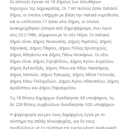
Οι εκλογές έγιναν σε 18 δήμους των ελευθέρων
περιοχών της Δημοκρατίας. Οι 7 απ’ αυτούς ήσαν παλαιοί
δήμοι, οι οποίοι υπήρχαν με βάση την παλαιά νομοθεσία,
και οι υπόλοιποι 11 ήσαν νέοι δήμοι, οι οποίοι
ανακηρύχθηκαν ύστερα από δημοψήφισμα, που έγινε
στις 23.2.1986, σύμφωνα με το νέο Νόμο. Οι παλαιοί
δήμοι είναι: Δήμος Λευκωσίας, Δήμος Λεμεσού, Δήμος
Λάρνακας, Δήμος Πάφου, Δήμος Πόλης Χρυσοχούς,
Δήμος Αθηαίνου και Δήμος Πάνω Λευκάρων. Οι νέοι
δήμοι είναι: Δήμος Στροβόλου, Δήμος Αγίου Δομετίου,
Δήμος Αγλαντζιάς, Δήμος Πάνω και Κάτω Λακατάμιας,
Δήμος Λατσιών, Δήμος Έγκωμης, Δήμος Μέσα Γειτονιάς,
Δήμος Κάτω Πολεμιδιών, Δήμος Αγίου Αθανασίου, Δήμος
Αραδίππου και Δήμος Παραλιμνίου.
Τις 18 θέσεις δημάρχων διεκδίκησαν 69 υποψήφιοι, τις
δε 228 θέσεις συμβούλων διεκδίκησαν 920 υποψήφιοι.
Η ψηφοφορία για μεν τους δημάρχους έγινε με το
σύστημα της απλής πλειοψηφίας, για δε τους
συμβούλους με το σύστημα της ενισχυμένης αναλογικής.