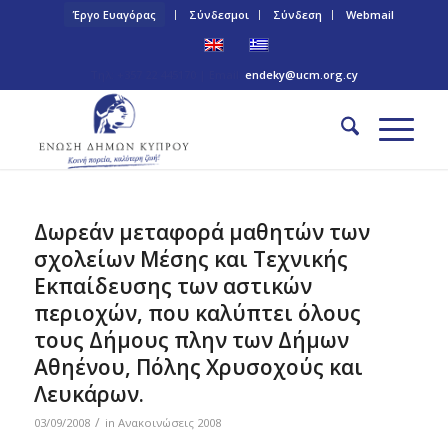
Έργο Ευαγόρας
Σύνδεσμοι
Σύνδεση
Webmail
Τηλ: +357 22 445170 | Email:
endeky@ucm.org.cy
Δωρεάν μεταφορά μαθητών των
σχολείων Μέσης και Τεχνικής
Εκπαίδευσης των αστικών
περιοχών, που καλύπτει όλους
τους Δήμους πλην των Δήμων
Αθηένου, Πόλης Χρυσοχούς και
Λευκάρων.
/
03/09/2008
in
Ανακοινώσεις 2008