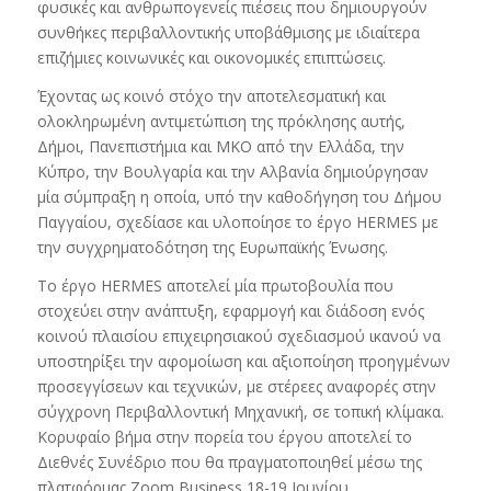
φυσικές και ανθρωπογενείς πιέσεις που δημιουργούν
συνθήκες περιβαλλοντικής υποβάθμισης με ιδιαίτερα
επιζήμιες κοινωνικές και οικονομικές επιπτώσεις.
Έχοντας ως κοινό στόχο την αποτελεσματική και
ολοκληρωμένη αντιμετώπιση της πρόκλησης αυτής,
Δήμοι, Πανεπιστήμια και ΜΚΟ από την Ελλάδα, την
Κύπρο, την Βουλγαρία και την Αλβανία δημιούργησαν
μία σύμπραξη η οποία, υπό την καθοδήγηση του Δήμου
Παγγαίου, σχεδίασε και υλοποίησε το έργο HERMES με
την συγχρηματοδότηση της Ευρωπαϊκής Ένωσης.
Το έργο HERMES αποτελεί μία πρωτοβουλία που
στοχεύει στην ανάπτυξη, εφαρμογή και διάδοση ενός
κοινού πλαισίου επιχειρησιακού σχεδιασμού ικανού να
υποστηρίξει την αφομοίωση και αξιοποίηση προηγμένων
προσεγγίσεων και τεχνικών, με στέρεες αναφορές στην
σύγχρονη Περιβαλλοντική Μηχανική, σε τοπική κλίμακα.
Κορυφαίο βήμα στην πορεία του έργου αποτελεί το
Διεθνές Συνέδριο που θα πραγματοποιηθεί μέσω της
πλατφόρμας Zoom Business 18-19 Ιουνίου.