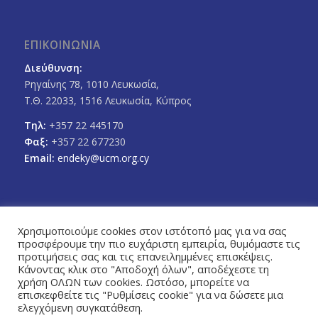
ΕΠΙΚΟΙΝΩΝΙΑ
Διεύθυνση:
Ρηγαίνης 78, 1010 Λευκωσία,
Τ.Θ. 22033, 1516 Λευκωσία, Κύπρος
Τηλ:
+357 22 445170
Φαξ:
+357 22 677230
Email:
endeky@ucm.org.cy
Χρησιμοποιούμε cookies στον ιστότοπό μας για να σας
προσφέρουμε την πιο ευχάριστη εμπειρία, θυμόμαστε τις
FOLLOW US
προτιμήσεις σας και τις επανειλημμένες επισκέψεις.
Facebook
Twitter
Κάνοντας κλικ στο "Αποδοχή όλων", αποδέχεστε τη
χρήση ΟΛΩΝ των cookies. Ωστόσο, μπορείτε να
επισκεφθείτε τις "Ρυθμίσεις cookie" για να δώσετε μια
ελεγχόμενη συγκατάθεση.