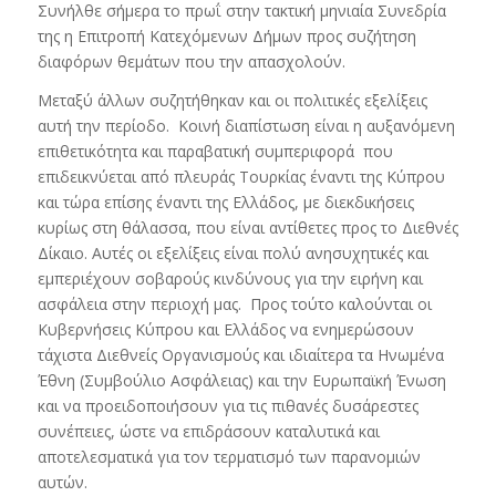
Συνήλθε σήμερα το πρωΐ στην τακτική μηνιαία Συνεδρία
της η Επιτροπή Κατεχόμενων Δήμων προς συζήτηση
διαφόρων θεμάτων που την απασχολούν.
Μεταξύ άλλων συζητήθηκαν και οι πολιτικές εξελίξεις
αυτή την περίοδο. Κοινή διαπίστωση είναι η αυξανόμενη
επιθετικότητα και παραβατική συμπεριφορά που
επιδεικνύεται από πλευράς Τουρκίας έναντι της Κύπρου
και τώρα επίσης έναντι της Ελλάδος, με διεκδικήσεις
κυρίως στη θάλασσα, που είναι αντίθετες προς το Διεθνές
Δίκαιο. Αυτές οι εξελίξεις είναι πολύ ανησυχητικές και
εμπεριέχουν σοβαρούς κινδύνους για την ειρήνη και
ασφάλεια στην περιοχή μας. Προς τούτο καλούνται οι
Κυβερνήσεις Κύπρου και Ελλάδος να ενημερώσουν
τάχιστα Διεθνείς Οργανισμούς και ιδιαίτερα τα Ηνωμένα
Έθνη (Συμβούλιο Ασφάλειας) και την Ευρωπαϊκή Ένωση
και να προειδοποιήσουν για τις πιθανές δυσάρεστες
συνέπειες, ώστε να επιδράσουν καταλυτικά και
αποτελεσματικά για τον τερματισμό των παρανομιών
αυτών.