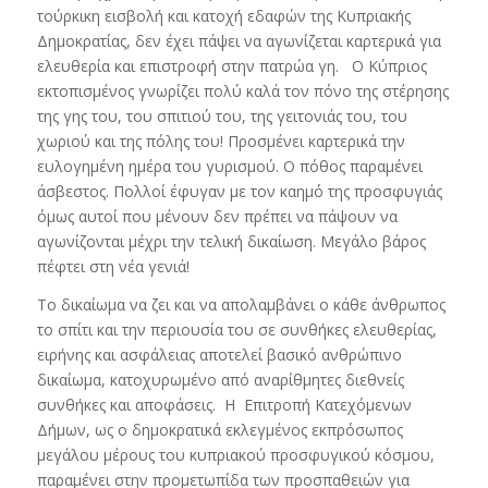
τούρκικη εισβολή και κατοχή εδαφών της Κυπριακής
Δημοκρατίας, δεν έχει πάψει να αγωνίζεται καρτερικά για
ελευθερία και επιστροφή στην πατρώα γη. Ο Κύπριος
εκτοπισμένος γνωρίζει πολύ καλά τον πόνο της στέρησης
της γης του, του σπιτιού του, της γειτονιάς του, του
χωριού και της πόλης του! Προσμένει καρτερικά την
ευλογημένη ημέρα του γυρισμού. Ο πόθος παραμένει
άσβεστος. Πολλοί έφυγαν με τον καημό της προσφυγιάς
όμως αυτοί που μένουν δεν πρέπει να πάψουν να
αγωνίζονται μέχρι την τελική δικαίωση. Μεγάλο βάρος
πέφτει στη νέα γενιά!
Το δικαίωμα να ζει και να απολαμβάνει ο κάθε άνθρωπος
το σπίτι και την περιουσία του σε συνθήκες ελευθερίας,
ειρήνης και ασφάλειας αποτελεί βασικό ανθρώπινο
δικαίωμα, κατοχυρωμένο από αναρίθμητες διεθνείς
συνθήκες και αποφάσεις. Η Επιτροπή Κατεχόμενων
Δήμων, ως ο δημοκρατικά εκλεγμένος εκπρόσωπος
μεγάλου μέρους του κυπριακού προσφυγικού κόσμου,
παραμένει στην προμετωπίδα των προσπαθειών για