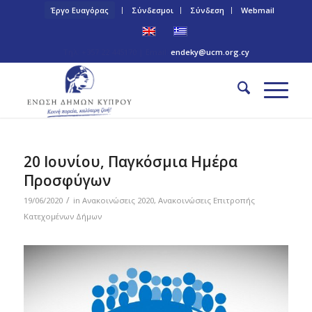
Έργο Ευαγόρας
Σύνδεσμοι
Σύνδεση
Webmail
Τηλ: +357 22 445170 | Email:
endeky@ucm.org.cy
20 Ιουνίου, Παγκόσμια Ημέρα
Προσφύγων
/
19/06/2020
in
Ανακοινώσεις 2020
,
Ανακοινώσεις Επιτροπής
Κατεχομένων Δήμων