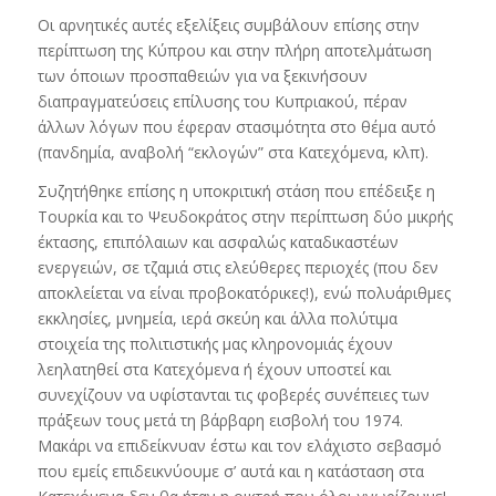
Οι αρνητικές αυτές εξελίξεις συμβάλουν επίσης στην
περίπτωση της Κύπρου και στην πλήρη αποτελμάτωση
των όποιων προσπαθειών για να ξεκινήσουν
διαπραγματεύσεις επίλυσης του Κυπριακού, πέραν
άλλων λόγων που έφεραν στασιμότητα στο θέμα αυτό
(πανδημία, αναβολή “εκλογών” στα Κατεχόμενα, κλπ).
Συζητήθηκε επίσης η υποκριτική στάση που επέδειξε η
Τουρκία και το Ψευδοκράτος στην περίπτωση δύο μικρής
έκτασης, επιπόλαιων και ασφαλώς καταδικαστέων
ενεργειών, σε τζαμιά στις ελεύθερες περιοχές (που δεν
αποκλείεται να είναι προβοκατόρικες!), ενώ πολυάριθμες
εκκλησίες, μνημεία, ιερά σκεύη και άλλα πολύτιμα
στοιχεία της πολιτιστικής μας κληρονομιάς έχουν
λεηλατηθεί στα Κατεχόμενα ή έχουν υποστεί και
συνεχίζουν να υφίστανται τις φοβερές συνέπειες των
πράξεων τους μετά τη βάρβαρη εισβολή του 1974.
Μακάρι να επιδείκνυαν έστω και τον ελάχιστο σεβασμό
που εμείς επιδεικνύουμε σ’ αυτά και η κατάσταση στα