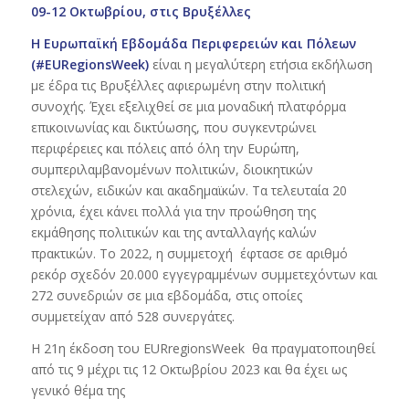
09-12 Οκτωβρίου, στις Βρυξέλλες
Η Ευρωπαϊκή Εβδομάδα Περιφερειών και Πόλεων
(#EURegionsWeek)
είναι η μεγαλύτερη ετήσια εκδήλωση
με έδρα τις Βρυξέλλες αφιερωμένη στην πολιτική
συνοχής. Έχει εξελιχθεί σε μια μοναδική πλατφόρμα
επικοινωνίας και δικτύωσης, που συγκεντρώνει
περιφέρειες και πόλεις από όλη την Ευρώπη,
συμπεριλαμβανομένων πολιτικών, διοικητικών
στελεχών, ειδικών και ακαδημαϊκών. Τα τελευταία 20
χρόνια, έχει κάνει πολλά για την προώθηση της
εκμάθησης πολιτικών και της ανταλλαγής καλών
πρακτικών. Το 2022, η συμμετοχή έφτασε σε αριθμό
ρεκόρ σχεδόν 20.000 εγγεγραμμένων συμμετεχόντων και
272 συνεδριών σε μια εβδομάδα, στις οποίες
συμμετείχαν από 528 συνεργάτες.
Η 21η έκδοση του EURregionsWeek θα πραγματοποιηθεί
από τις 9 μέχρι τις 12 Οκτωβρίου 2023 και θα έχει ως
γενικό θέμα της