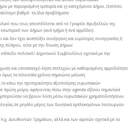
ήμοι με περιορισμένη εμπειρία και γ) κατεχόμενοι Δήμοι. Ωστόσο,
αλύτερο βαθμό- τα ίδια προβλήματα:
ικό που τους αποστέλλεται από το Γραφείο Βρυξελλών της
εσωτερικό των Δήμων (ανά τμήμα ή ανά αρμόδιο).
 και δεν έχει αναπτύξει συνέργειες και ευρύτερες συνεργασίες ή
της Κύπρου, ούτε με την Ένωση Δήμων.
επίπεδο πολιτικό/ Δημοτικού Συμβουλίου) σχετικά με την
έχωση και υποαπασχό-ληση στελεχών με καθορισμένες αρμοδιότητε
όμως τα τελευταία χρόνια σημειώνει μείωση.
 τα κάτω την προτεραιότητα αξιοποίησης ευρωπαϊκών
σε πρώτη μοίρα, αφήνοντας πίσω στην agenda εξίσου σημαντικά
θα μπορούσαν να βρουν λύση μέσω ευρωπαϊκών χρηματοδοτήσεων.
ρολογίας σε μεγάλο μέρος των δυνητικά εμπλεκομένων λειτουργών
.χ. Διευθυντών Τμημάτων, αλλά και των αιρετών σχετικά με τα