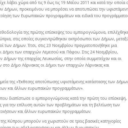
ε λάβει χώρα από τις 9 έως τις 19 Μαΐου 2011 και κατά την οποία 
ών Δήμων, προκειμένου να μπορέσει να αποτυπώσει την υφιστάμεν
οποίηση των Ευρωπαϊκών προγραμμάτων και ειδικά του προγράμματο
εθοδολογία της πρώτης επίσκεψης του εμπειρογνώμονα, επιλέχθηκ
κύπρια, στις οποίες συγκεντρώθηκαν εκπρόσωποι των Δήμων, μεταξ
οί των Δήμων. Έτσι, στις 23 Νοεμβρίου πραγματοποιήθηκε μια
ι Δήμοι των επαρχιών Λεμεσού και Πάφου. Στις 24 Νοεμβρίου,
Δήμων της επαρχίας Λευκωσίας, στην οποία συμμετείχαν και οι
ν στο Δήμο Λάρνακας οι Δήμοι των επαρχιών Λάρνακας και
σημεία της «Έκθεσης αποτύπωσης υφιστάμενης κατάστασης των Δήμω
σεων και άλλων ευρωπαϊκών προγραμμάτων».
 που διαπίστωσε ο εμπειρογνώμονας κατά την πρώτη του επίσκεψη,
υς για την επίλυση αυτών των προβλημάτων και τη βελτίωση των
ποιήσεων και άλλων ευρωπαϊκών προγραμμάτων.
 της Κύπρου μπορούν να χωριστούν σε τρεις βασικές κατηγορίες
ιοποίηση των αδελφοποιήσεων και άλλων Ευρωπαϊκών