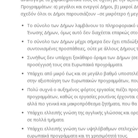
Προγραμμάτων: α) μεγάλοι και ενεργοί Δήμοι, β) μικροί Δ
σχεδόν όλοι οι Δήμοι παρουσιάζουν –σε μικρότερο ή μεγ
Το σύνολο των Δήμων λαμβάνουν το πληροφοριακό υλ
Ένωσης Δήμων, όμως αυτό δεν διαχέεται επαρκώς στο 
Το σύνολο των Δήμων μέχρι σήμερα δεν έχει επιδιώξει
συντονισμένες προσπάθειες, ούτε με άλλους Δήμους 
Συνήθως δεν υπάρχει ξεκάθαρο όραμα των Δήμων (σε 
προσέγγισή τους στα Ευρωπαϊκά προγράμματα.
Υπάρχει από μικρό έως και σε μεγάλο βαθμό υποστελ
στην αξιοποίηση των Ευρωπαϊκών προγραμμάτων, που 
Πολύ συχνά ο αυξημένος φόρτος εργασίας πιέζει προς
προγραμμάτων, καθώς οι εργασίες ρουτίνας έρχονται 
αλλά πιο γενικά και μακροπρόθεσμα ζητήματα, που 
Υπάρχει ελλειπής γνώση της αγγλικής γλώσσας και ο
σε πολλά τμήματα.
Υπάρχει ελλειπής γνώση των υψηλόβαθμων στελεχών π
ευρωπαϊκά προγράμματα και τη χρησιμότητά τους.