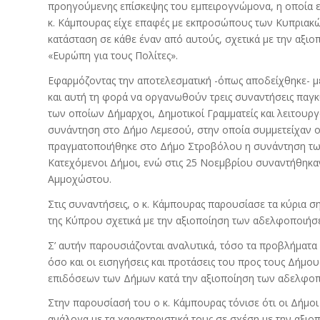
προηγούμενης επίσκεψης του εμπειρογνώμονα, η οποία είχ
κ. Κάμπουρας είχε επαφές με εκπροσώπους των Κυπριακ
κατάσταση σε κάθε έναν από αυτούς, σχετικά με την αξι
«Ευρώπη για τους Πολίτες».
Εφαρμόζοντας την αποτελεσματική -όπως αποδείχθηκε- μ
και αυτή τη φορά να οργανωθούν τρεις συναντήσεις παγ
των οποίων Δήμαρχοι, Δημοτικοί Γραμματείς και λειτουργ
συνάντηση στο Δήμο Λεμεσού, στην οποία συμμετείχαν ο
πραγματοποιήθηκε στο Δήμο Στροβόλου η συνάντηση των 
Κατεχόμενοι Δήμοι, ενώ στις 25 Νοεμβρίου συναντήθηκα
Αμμοχώστου.
Στις συναντήσεις, o κ. Κάμπουρας παρουσίασε τα κύρια 
της Κύπρου σχετικά με την αξιοποίηση των αδελφοποιή
Σ’ αυτήν παρουσιάζονται αναλυτικά, τόσο τα προβλήματα
όσο και οι εισηγήσεις και προτάσεις του προς τους Δήμο
επιδόσεων των Δήμων κατά την αξιοποίηση των αδελφο
Στην παρουσίασή του ο κ. Κάμπουρας τόνισε ότι οι Δήμοι
ανάλογα με τα χαρακτηριστικά τους σε σχέση με την αξ