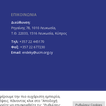
ΕΠΙΚΟΙΝΩΝΙΑ
Διεύθυνση:
Ρηγαίνης 78, 1010 Λευκωσία,
Τ.Θ. 22033, 1516 Λευκωσία, Κύπρος
Τηλ:
+357 22 445170
Φαξ:
+357 22 677230
Email:
endeky@ucm.org.cy
φέρουμε την πιο ευχάριστη εμπειρία,
κέψεις. Κάνοντας κλικ στο "Αποδοχή
είτε να επισκεφθείτε τις "Ρυθμίσεις
Ρυθμίσεις Cookies