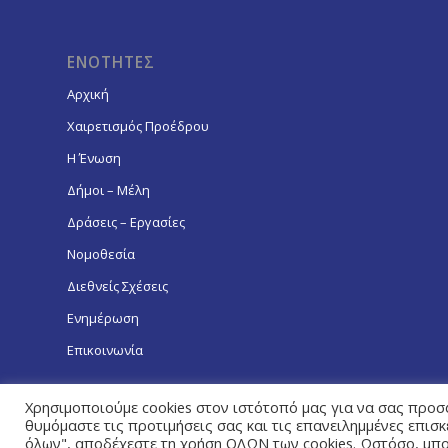
ΕΝΟΤΗΤΕΣ
Αρχική
Χαιρετισμός Προέδρου
Η Ένωση
Δήμοι – Μέλη
Δράσεις – Εργασίες
Νομοθεσία
Διεθνείς Σχέσεις
Ενημέρωση
Επικοινωνία
Χρησιμοποιούμε cookies στον ιστότοπό μας για να σας προσ
θυμόμαστε τις προτιμήσεις σας και τις επανειλημμένες επισ
όλων", αποδέχεστε τη χρήση ΟΛΩΝ των cookies. Ωστόσο, μπορ