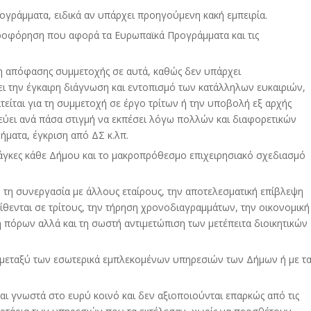
ογράμματα, ειδικά αν υπάρχει προηγούμενη κακή εμπειρία.
ροφόρηση που αφορά τα Ευρωπαϊκά Προγράμματα και τις
η απόφασης συμμετοχής σε αυτά, καθώς δεν υπάρχει
 την έγκαιρη διάγνωση και εντοπισμό των κατάλληλων ευκαιριών,
είται για τη συμμετοχή σε έργο τρίτων ή την υποβολή εξ αρχής
εύει ανά πάσα στιγμή να εκπέσει λόγω πολλών και διαφορετικών
ματα, έγκριση από ΔΣ κ.λπ.
άγκες κάθε Δήμου και το μακροπρόθεσμο επιχειρησιακό σχεδιασμό
η συνεργασία με άλλους εταίρους, την αποτελεσματική επίβλεψη
ίθενται σε τρίτους, την τήρηση χρονοδιαγραμμάτων, την οικονομική
η πόρων αλλά και τη σωστή αντιμετώπιση των μετέπειτα διοικητικών
μεταξύ των εσωτερικά εμπλεκομένων υπηρεσιών των Δήμων ή με τ
ι γνωστά στο ευρύ κοινό και δεν αξιοποιούνται επαρκώς από τις