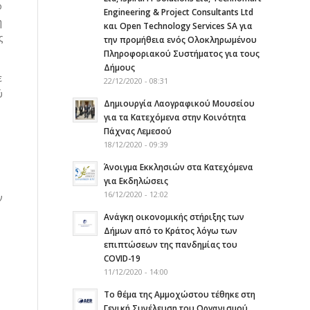
ο
Engineering & Project Consultants Ltd
η
και Open Technology Services SA για
ς
την προμήθεια ενός Ολοκληρωμένου
Πληροφοριακού Συστήματος για τους
Δήμους
ε
22/12/2020 - 08:31
ύ
Δημιουργία Λαογραφικού Μουσείου
για τα Κατεχόμενα στην Κοινότητα
Πάχνας Λεμεσού
18/12/2020 - 09:39
Άνοιγμα Εκκλησιών στα Κατεχόμενα
για Εκδηλώσεις
16/12/2020 - 12:02
ν
Ανάγκη οικονομικής στήριξης των
Δήμων από το Κράτος λόγω των
επιπτώσεων της πανδημίας του
COVID-19
11/12/2020 - 14:00
Το θέμα της Αμμοχώστου τέθηκε στη
Γενική Συνέλευση του Οργανισμού