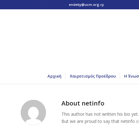
Τηλ: +357 22 445170 | Email:
endeky@ucm.org.cy
Αρχική
Χαιρετισμός Προέδρου
Η Ένωσ
About
netinfo
This author has not written his bio yet.
But we are proud to say that
netinfo
co