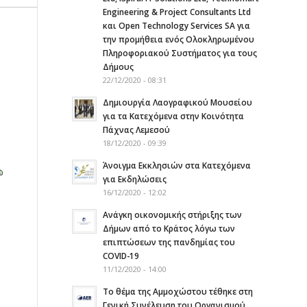
Engineering & Project Consultants Ltd
και Open Technology Services SA για
την προμήθεια ενός Ολοκληρωμένου
Πληροφοριακού Συστήματος για τους
Δήμους
22/12/2020 - 08:31
Δημιουργία Λαογραφικού Μουσείου
για τα Κατεχόμενα στην Κοινότητα
Πάχνας Λεμεσού
18/12/2020 - 09:39
Άνοιγμα Εκκλησιών στα Κατεχόμενα
για Εκδηλώσεις
16/12/2020 - 12:02
Ανάγκη οικονομικής στήριξης των
Δήμων από το Κράτος λόγω των
επιπτώσεων της πανδημίας του
COVID-19
11/12/2020 - 14:00
Το θέμα της Αμμοχώστου τέθηκε στη
Γενική Συνέλευση του Οργανισμού