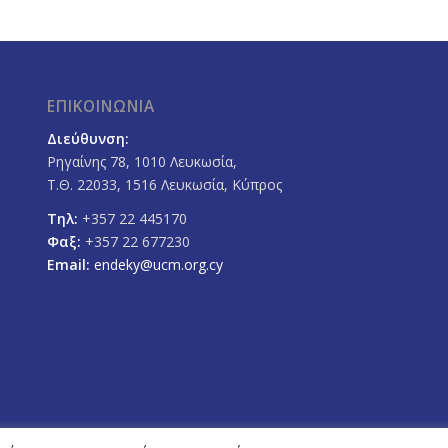
ΕΠΙΚΟΙΝΩΝΙΑ
Διεύθυνση:
Ρηγαίνης 78, 1010 Λευκωσία,
Τ.Θ. 22033, 1516 Λευκωσία, Κύπρος
Τηλ:
+357 22 445170
Φαξ:
+357 22 677230
Email:
endeky@ucm.org.cy