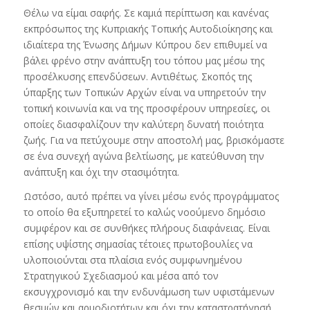
Θέλω να είμαι σαφής. Σε καμιά περίπτωση και κανένας
εκπρόσωπος της Κυπριακής Τοπικής Αυτοδιοίκησης και
ιδιαίτερα της Ένωσης Δήμων Κύπρου δεν επιθυμεί να
βάλει φρένο στην ανάπτυξη του τόπου μας μέσω της
προσέλκυσης επενδύσεων. Αντιθέτως. Σκοπός της
ύπαρξης των Τοπικών Αρχών είναι να υπηρετούν την
τοπική κοινωνία και να της προσφέρουν υπηρεσίες, οι
οποίες διασφαλίζουν την καλύτερη δυνατή ποιότητα
ζωής. Για να πετύχουμε στην αποστολή μας, βρισκόμαστε
σε ένα συνεχή αγώνα βελτίωσης, με κατεύθυνση την
ανάπτυξη και όχι την στασιμότητα.
Ωστόσο, αυτό πρέπει να γίνει μέσω ενός προγράμματος
το οποίο θα εξυπηρετεί το καλώς νοούμενο δημόσιο
συμφέρον και σε συνθήκες πλήρους διαφάνειας. Είναι
επίσης υψίστης σημασίας τέτοιες πρωτοβουλίες να
υλοποιούνται στα πλαίσια ενός συμφωνημένου
Στρατηγικού Σχεδιασμού και μέσα από τον
εκσυγχρονισμό και την ενδυνάμωση των υφιστάμενων
θεσμών και αρμοδιοτήτων και όχι την καταστρατήγησή