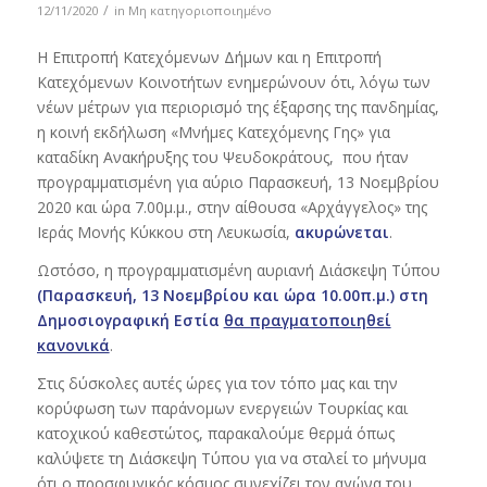
/
12/11/2020
in
Μη κατηγοριοποιημένο
Η Επιτροπή Κατεχόμενων Δήμων και η Επιτροπή
Κατεχόμενων Κοινοτήτων ενημερώνουν ότι, λόγω των
νέων μέτρων για περιορισμό της έξαρσης της πανδημίας,
η κοινή εκδήλωση «Μνήμες Κατεχόμενης Γης» για
καταδίκη Ανακήρυξης του Ψευδοκράτους, που ήταν
προγραμματισμένη για αύριο Παρασκευή, 13 Νοεμβρίου
2020 και ώρα 7.00μ.μ., στην αίθουσα «Αρχάγγελος» της
Ιεράς Μονής Κύκκου στη Λευκωσία,
ακυρώνεται
.
Ωστόσο, η προγραμματισμένη αυριανή Διάσκεψη Τύπου
(Παρασκευή, 13 Νοεμβρίου και ώρα 10.00π.μ.) στη
Δημοσιογραφική Εστία
θα πραγματοποιηθεί
κανονικά
.
Στις δύσκολες αυτές ώρες για τον τόπο μας και την
κορύφωση των παράνομων ενεργειών Τουρκίας και
κατοχικού καθεστώτος, παρακαλούμε θερμά όπως
καλύψετε τη Διάσκεψη Τύπου για να σταλεί το μήνυμα
ότι ο προσφυγικός κόσμος συνεχίζει τον αγώνα του,