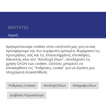
ΕΝΟΤΗΤΕΣ
Αρχική
Χαιρετισμός Προέδρου
Χρησιμοποιούμε cookies στον ιστότοπό μας για να σας
Η Ένωση
προσφέρουμε την πιο ευχάριστη εμπειρία, θυμόμαστε τις
προτιμήσεις σας και τις επανειλημμένες επισκέψεις.
Δήμοι – Μέλη
Κάνοντας κλικ στο "Αποδοχή όλων", αποδέχεστε τη
χρήση ΟΛΩΝ των cookies. Ωστόσο, μπορείτε να
Δράσεις – Εργασίες
επισκεφθείτε τις "Ρυθμίσεις cookie" για να δώσετε μια
ελεγχόμενη συγκατάθεση.
Νομοθεσία
Διεθνείς Σχέσεις
Ρυθμίσεις Cookies
Αποδοχή Όλων
Απόρριψη όλων
Ενημέρωση
Διαβάστε Περισσότερα
Επικοινωνία