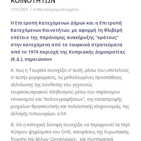
ΚΟΙΝΟΤΗΤΩΝ
/
17/11/2021
in
Μη κατηγοριοποιημένο
Η Επιτροπή Κατεχόμενων Δήμων και η Επιτροπή
Κατεχόμενων Κοινοτήτων, με αφορμή τη θλιβερή
επέτειο της παράνομης ανακήρυξης “κράτους”
στην κατεχόμενη από τα τουρκικά στρατεύματα
από το 1974 περιοχή της Κυπριακής Δημοκρατίας
(Κ.Δ.), σημειώνουν
Α. πως η Τουρκία συνεχίζει σ’ αυτή, μέσω του υποτελούς
σ’ αυτήν μορφώματος, τις μεθοδευμένες προσπάθειες
αλλοίωσης της σύνθεσης του γηγενούς
τουρκοκυπριακού πληθυσμού μέσω του παράνομου
εποικισμού και “πολιτογραφήσεων”, της καταστροφής
μνημείων θρησκευτικής και πολιτιστικής κληρονομιάς, της
αλλαγής τοπωνυμίων, κ.λπ.
Β. ότι η κατοχική δύναμη συνεχίζει να περιφρονεί τα περί
Κύπρου ψηφίσματα του ΟΗΕ, αποφάσεις της Ευρωπαϊκής
Ένωσης και άλλων Οργανισμών, και συστηματικά