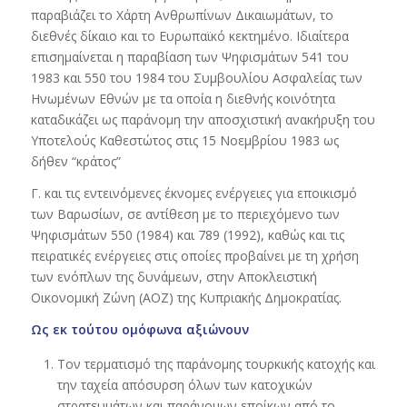
παραβιάζει το Χάρτη Ανθρωπίνων Δικαιωμάτων, το
διεθνές δίκαιο και το Ευρωπαϊκό κεκτημένο. Ιδιαίτερα
επισημαίνεται η παραβίαση των Ψηφισμάτων 541 του
1983 και 550 του 1984 του Συμβουλίου Ασφαλείας των
Ηνωμένων Εθνών με τα οποία η διεθνής κοινότητα
καταδικάζει ως παράνομη την αποσχιστική ανακήρυξη του
Υποτελούς Καθεστώτος στις 15 Νοεμβρίου 1983 ως
δήθεν “κράτος”
Γ. και τις εντεινόμενες έκνομες ενέργειες για εποικισμό
των Βαρωσίων, σε αντίθεση με το περιεχόμενο των
Ψηφισμάτων 550 (1984) και 789 (1992), καθώς και τις
πειρατικές ενέργειες στις οποίες προβαίνει με τη χρήση
των ενόπλων της δυνάμεων, στην Αποκλειστική
Οικονομική Ζώνη (ΑΟΖ) της Κυπριακής Δημοκρατίας.
Ως εκ τούτου ομόφωνα αξιώνουν
Τον τερματισμό της παράνομης τουρκικής κατοχής και
την ταχεία απόσυρση όλων των κατοχικών
στρατευμάτων και παράνομων εποίκων από το