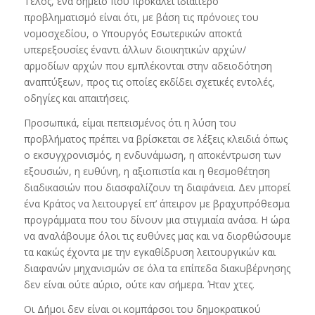
Τέλος, ένα σημείο που προκαλεί ιδιαίτερο
προβληματισμό είναι ότι, με βάση τις πρόνοιες του
νομοσχεδίου, ο Υπουργός Εσωτερικών αποκτά
υπερεξουσίες έναντι άλλων διοικητικών αρχών/
αρμοδίων αρχών που εμπλέκονται στην αδειοδότηση
αναπτύξεων, προς τις οποίες εκδίδει σχετικές εντολές,
οδηγίες και απαιτήσεις.
Προσωπικά, είμαι πεπεισμένος ότι η λύση του
προβλήματος πρέπει να βρίσκεται σε λέξεις κλειδιά όπως
ο εκσυγχρονισμός, η ενδυνάμωση, η αποκέντρωση των
εξουσιών, η ευθύνη, η αξιοπιστία και η θεσμοθέτηση
διαδικασιών που διασφαλίζουν τη διαφάνεια. Δεν μπορεί
ένα Κράτος να λειτουργεί επ’ άπειρον με βραχυπρόθεσμα
προγράμματα που του δίνουν μια στιγμιαία ανάσα. Η ώρα
να αναλάβουμε όλοι τις ευθύνες μας και να διορθώσουμε
τα κακώς έχοντα με την εγκαθίδρυση λειτουργικών και
διαφανών μηχανισμών σε όλα τα επίπεδα διακυβέρνησης
δεν είναι ούτε αύριο, ούτε καν σήμερα. Ήταν χτες.
Οι Δήμοι δεν είναι οι κομπάρσοι του δημοκρατικού