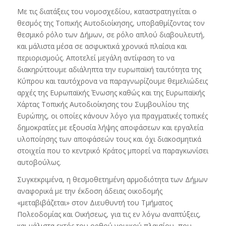
Με τις διατάξεις του νομοσχεδίου, καταστρατηγείται ο
θεσμός της Τοπικής Αυτοδιοίκησης, υποβαθμίζοντας τον
θεσμικό ρόλο των Δήμων, σε ρόλο απλού διαβουλευτή,
και μάλιστα μέσα σε ασφυκτικά χρονικά πλαίσια και
περιορισμούς. Αποτελεί μεγάλη αντίφαση το να
διακηρύττουμε αδιάληπτα την ευρωπαϊκή ταυτότητα της
Κύπρου και ταυτόχρονα να παραγνωρίζουμε θεμελιώδεις
αρχές της Ευρωπαϊκής Ένωσης καθώς και της Ευρωπαϊκής
Χάρτας Τοπικής Αυτοδιοίκησης του Συμβουλίου της
Ευρώπης, οι οποίες κάνουν λόγο για πραγματικές τοπικές
δημοκρατίες με εξουσία λήψης αποφάσεων και εργαλεία
υλοποίησης των αποφάσεών τους και όχι διακοσμητικά
στοιχεία που το κεντρικό Κράτος μπορεί να παραγκωνίσει
αυτοβούλως.
Συγκεκριμένα, η θεσμοθετημένη αρμοδιότητα των Δήμων
αναφορικά με την έκδοση άδειας οικοδομής
«μεταβιβάζεται» στον Διευθυντή του Τμήματος
Πολεοδομίας και Οικήσεως, για τις εν λόγω αναπτύξεις,
και μάλιστα εκτός του ορθού νομικού πλαισίου, που