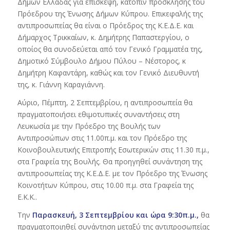
Δήμων Ελλάδας για επίσκεψη, κατόπιν πρόσκλησης του
Πρόεδρου της Ένωσης Δήμων Κύπρου. Επικεφαλής της
αντιπροσωπείας θα είναι ο Πρόεδρος της Κ.Ε.Δ.Ε. και
Δήμαρχος Τρικκαίων, κ. Δημήτρης Παπαστεργίου, ο
οποίος θα συνοδεύεται από τον Γενικό Γραμματέα της,
Δημοτικό Σύμβουλο Δήμου Πύλου – Νέστορος, κ
Δημήτρη Καφαντάρη, καθώς και τον Γενικό Διευθυντή
της, κ. Γιάννη Καραγιάννη.
Αύριο, Πέμπτη, 2 Σεπτεμβρίου, η αντιπροσωπεία θα
πραγματοποιήσει εθιμοτυπικές συναντήσεις στη
Λευκωσία με την Πρόεδρο της Βουλής των
Αντιπροσώπων στις 11.00π.μ. και τον Πρόεδρο της
Κοινοβουλευτικής Επιτροπής Εσωτερικών στις 11.30 π.μ.,
στα Γραφεία της Βουλής. Θα προηγηθεί συνάντηση της
αντιπροσωπείας της Κ.Ε.Δ.Ε. με τον Πρόεδρο της Ένωσης
Κοινοτήτων Κύπρου, στις 10.00 π.μ. στα Γραφεία της
Ε.Κ.Κ..
Την
Παρασκευή, 3 Σεπτεμβρίου και ώρα 9:30π.μ.,
θα
πραγματοποιηθεί συνάντηση μεταξύ της αντιπροσωπείας