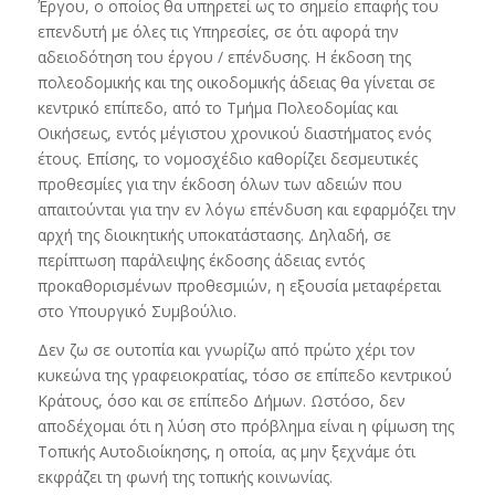
Έργου, ο οποίος θα υπηρετεί ως το σημείο επαφής του
επενδυτή με όλες τις Υπηρεσίες, σε ότι αφορά την
αδειοδότηση του έργου / επένδυσης. Η έκδοση της
πολεοδομικής και της οικοδομικής άδειας θα γίνεται σε
κεντρικό επίπεδο, από το Τμήμα Πολεοδομίας και
Οικήσεως, εντός μέγιστου χρονικού διαστήματος ενός
έτους. Επίσης, το νομοσχέδιο καθορίζει δεσμευτικές
προθεσμίες για την έκδοση όλων των αδειών που
απαιτούνται για την εν λόγω επένδυση και εφαρμόζει την
αρχή της διοικητικής υποκατάστασης. Δηλαδή, σε
περίπτωση παράλειψης έκδοσης άδειας εντός
προκαθορισμένων προθεσμιών, η εξουσία μεταφέρεται
στο Υπουργικό Συμβούλιο.
Δεν ζω σε ουτοπία και γνωρίζω από πρώτο χέρι τον
κυκεώνα της γραφειοκρατίας, τόσο σε επίπεδο κεντρικού
Κράτους, όσο και σε επίπεδο Δήμων. Ωστόσο, δεν
αποδέχομαι ότι η λύση στο πρόβλημα είναι η φίμωση της
Τοπικής Αυτοδιοίκησης, η οποία, ας μην ξεχνάμε ότι
εκφράζει τη φωνή της τοπικής κοινωνίας.