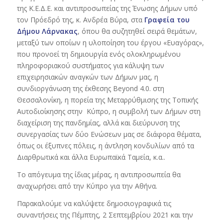
της Κ.Ε.Δ.Ε. και αντιπροσωπείας της Ένωσης Δήμων υπό
τον Πρόεδρό της, κ. Ανδρέα Βύρα, στα
Γραφεία του
Δήμου Λάρνακας
, όπου θα συζητηθεί σειρά θεμάτων,
μεταξύ των οποίων η υλοποίηση του έργου «Ευαγόρας»,
που προνοεί τη δημιουργία ενός ολοκληρωμένου
πληροφοριακού συστήματος για κάλυψη των
επιχειρησιακών αναγκών των Δήμων μας, η
συνδιοργάνωση της έκθεσης Beyond 4.0. στη
Θεσσαλονίκη, η πορεία της Μεταρρύθμισης της Τοπικής
Αυτοδιοίκησης στην Κύπρο, η συμβολή των Δήμων στη
διαχείριση της πανδημίας, αλλά και διεύρυνση της
συνεργασίας των δύο Ενώσεων μας σε διάφορα θέματα,
όπως οι έξυπνες πόλεις, η άντληση κονδυλίων από τα
Διαρθρωτικά και άλλα Ευρωπαϊκά Ταμεία, κ.α..
Το απόγευμα της ίδιας μέρας, η αντιπροσωπεία θα
αναχωρήσει από την Κύπρο για την Αθήνα.
Παρακαλούμε να καλύψετε δημοσιογραφικά τις
συναντήσεις της Πέμπτης, 2 Σεπτεμβρίου 2021 και την