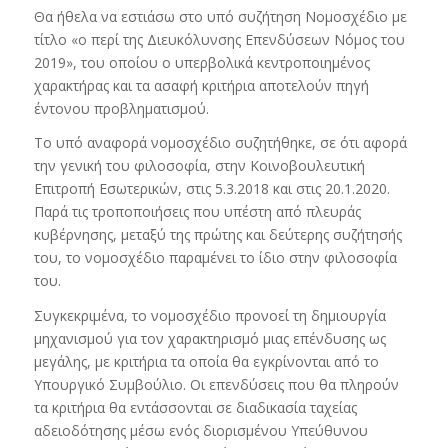
Θα ήθελα να εστιάσω στο υπό συζήτηση Νομοσχέδιο με
τίτλο «ο περί της Διευκόλυνσης Επενδύσεων Νόμος του
2019», του οποίου ο υπερβολικά κεντροποιημένος
χαρακτήρας και τα ασαφή κριτήρια αποτελούν πηγή
έντονου προβληματισμού.
Το υπό αναφορά νομοσχέδιο συζητήθηκε, σε ότι αφορά
την γενική του φιλοσοφία, στην Κοινοβουλευτική
Επιτροπή Εσωτερικών, στις 5.3.2018 και στις 20.1.2020.
Παρά τις τροποποιήσεις που υπέστη από πλευράς
κυβέρνησης, μεταξύ της πρώτης και δεύτερης συζήτησής
του, το νομοσχέδιο παραμένει το ίδιο στην φιλοσοφία
του.
Συγκεκριμένα, το νομοσχέδιο προνοεί τη δημιουργία
μηχανισμού για τον χαρακτηρισμό μιας επένδυσης ως
μεγάλης, με κριτήρια τα οποία θα εγκρίνονται από το
Υπουργικό Συμβούλιο. Οι επενδύσεις που θα πληρούν
τα κριτήρια θα εντάσσονται σε διαδικασία ταχείας
αδειοδότησης μέσω ενός διορισμένου Υπεύθυνου