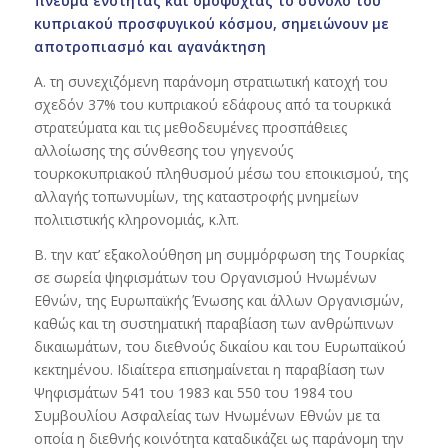
πνεύμα ενότητας και ομοψυχίας το σύνολο του
κυπριακού προσφυγικού κόσμου, σημειώνουν με
αποτροπιασμό και αγανάκτηση
Α. τη συνεχιζόμενη παράνομη στρατιωτική κατοχή του
σχεδόν 37% του κυπριακού εδάφους από τα τουρκικά
στρατεύματα και τις μεθοδευμένες προσπάθειες
αλλοίωσης της σύνθεσης του γηγενούς
τουρκοκυπριακού πληθυσμού μέσω του εποικισμού, της
αλλαγής τοπωνυμίων, της καταστροφής μνημείων
πολιτιστικής κληρονομιάς, κ.λπ.
Β. την κατ’ εξακολούθηση μη συμμόρφωση της Τουρκίας
σε σωρεία ψηφισμάτων του Οργανισμού Ηνωμένων
Εθνών, της Ευρωπαϊκής Ένωσης και άλλων Οργανισμών,
καθώς και τη συστηματική παραβίαση των ανθρώπινων
δικαιωμάτων, του διεθνούς δικαίου και του Ευρωπαϊκού
κεκτημένου. Ιδιαίτερα επισημαίνεται η παραβίαση των
Ψηφισμάτων 541 του 1983 και 550 του 1984 του
Συμβουλίου Ασφαλείας των Ηνωμένων Εθνών με τα
οποία η διεθνής κοινότητα καταδικάζει ως παράνομη την