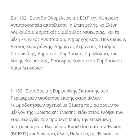
η
Στη 132
Σύνοδο Ολομέλειας της ΕΕτΠ την Κυπριακή
Αντιπροσωπεία αποτέλεσαν: η Επικεφαλής, κα Ελένη
Λουκαΐδου, Δημοτικός Σύμβουλος Λευκωσίας, και τα
μέλη κκ. Νίκος Αναστασίου, Δήμαρχος Κάτω Πολεμιδιών,
Άντρος Καραγιάννης, Δήμαρχος Δερύνειας, Σταύρος
Σταυρινίδης, Δημοτικός Σύμβουλος Στροβόλου, και
Λούης Κουμενίδης, Πρόεδρος Κοινοτικού Συμβουλίου
Κάτω Λευκάρων.
η
Η 132
Σύνοδος της Ευρωπαϊκής Επιτροπής των
Περιφερειών υιοθέτησε επίσης σειρά άλλων
Γνωμοδοτήσεων σχετικά με θέματα που αφορούν το
μέλλον της Ευρωπαϊκής Ένωσης, ειδικότερα ενόψει των
Ευρωεκλογών τον προσεχή Μάιο, την επικείμενη
αποχώρηση του Ηνωμένου Βασιλείου από την Ένωση
(ΒΡΕΧΙΤ) και διάφορες άλλες Πολιτικές της Ένωσης οι