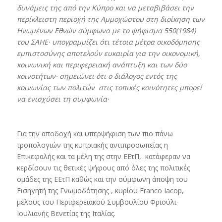
δυνάμεις της από την Κύπρο και να μεταβιβάσει την
περίκλειστη περιοχή της Αμμοχώστου στη διοίκηση των
Ηνωμένων Εθνών σύμφωνα με το ψήφισμα 550(1984)
του ΣΑΗΕ· υπογραμμίζει ότι τέτοια μέτρα οικοδόμησης
εμπιστοσύνης αποτελούν ευκαιρία για την οικονομική,
κοινωνική και περιφερειακή ανάπτυξη και των δύο
κοινοτήτων· σημειώνει ότι ο διάλογος εντός της
κοινωνίας των πολιτών στις τοπικές κοινότητες μπορεί
να ενισχύσει τη συμφωνία·
Για την αποδοχή και υπερψήφιση των πιο πάνω
τροπολογιών της κυπριακής αντιπροσωπείας η
Επικεφαλής και τα μέλη της στην ΕΕτΠ, κατάφεραν να
κερδίσουν τις θετικές ψήφους από όλες της πολιτικές
ομάδες της ΕΕτΠ καθώς και την σύμφωνη άποψη του
Εισηγητή της Γνωμοδότησης , κυρίου Franco Iacop,
μέλους του Περιφερειακού Συμβουλίου Φριούλι-
Ιουλιανής Βενετίας της Ιταλίας.