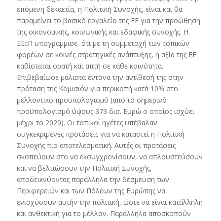
επόμενη δεκαετία, η Πολιτική Συνοχής, είναι και θα
παραμείνει το βασικό εργαλείο της ΕΕ για την προώθηση
της οικονομικής, κοινωνικής και εδαφικής συνοχής. Η
ΕΕτΠ υπογράμμισε ότι με τη συμμετοχή των τοπικών
φορέων σε κοινές στρατηγικές ανάπτυξης, η αξία της ΕΕ
καθίσταται ορατή και απτή σε κάθε κοινότητα.
Επιβεβαίωσε μάλιστα έντονα την αντίθεσή της στην
πρόταση της Κομισιόν για περικοπή κατά 10% στο
μελλοντικό προϋπολογισμό (από το σημερινό
προϋπολογισμό ύψους 373 δισ. Ευρώ ο οποίος ισχύει
μέχρι το 2020). Οι τοπικοί ηγέτες υπέβαλαν
συγκεκριμένες προτάσεις για να καταστεί η Πολιτική
Συνοχής πιο αποτελεσματική. Αυτές οι προτάσεις
σκοπεύουν στο να εκσυγχρονίσουν, να απλουστεύσουν
και να βελτιώσουν την Πολιτική Συνοχής,
αποδεικνύοντας παράλληλα την δέσμευση των
Περιφερειών και των Πόλεων της Ευρώπης να
ενισχύσουν αυτήν την πολιτική, ώστε να είναι κατάλληλη
και ανθεκτική για το μέλλον. Παράλληλα αποσκοπούν