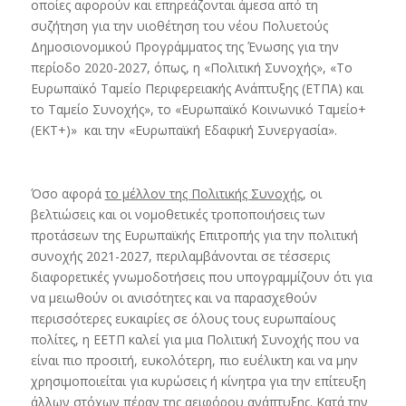
οποίες αφορούν και επηρεάζονται άμεσα από τη
συζήτηση για την υιοθέτηση του νέου Πολυετούς
Δημοσιονομικού Προγράμματος της Ένωσης για την
περίοδο 2020-2027, όπως, η «Πολιτική Συνοχής», «Το
Ευρωπαϊκό Ταμείο Περιφερειακής Ανάπτυξης (ΕΤΠΑ) και
το Ταμείο Συνοχής», το «Ευρωπαϊκό Κοινωνικό Ταμείο+
(ΕΚΤ+)» και την «Ευρωπαϊκή Εδαφική Συνεργασία».
Όσο αφορά
το μέλλον της Πολιτικής Συνοχής
, οι
βελτιώσεις και οι νομοθετικές τροποποιήσεις των
προτάσεων της Ευρωπαϊκής Επιτροπής για την πολιτική
συνοχής 2021-2027, περιλαμβάνονται σε τέσσερις
διαφορετικές γνωμοδοτήσεις που υπογραμμίζουν ότι για
να μειωθούν οι ανισότητες και να παρασχεθούν
περισσότερες ευκαιρίες σε όλους τους ευρωπαίους
πολίτες, η ΕΕΤΠ καλεί για μια Πολιτική Συνοχής που να
είναι πιο προσιτή, ευκολότερη, πιο ευέλικτη και να μην
χρησιμοποιείται για κυρώσεις ή κίνητρα για την επίτευξη
άλλων στόχων πέραν της αειφόρου ανάπτυξης. Κατά την