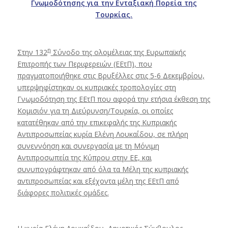
Γνωμοδότησης
για την Ενταξιακή Πορεία της
Τουρκίας.
η
Στην 132
Σύνοδο της ολομέλειας της Ευρωπαϊκής
Επιτροπής των Περιφερειών (ΕΕτΠ), που
πραγματοποιήθηκε στις Βρυξέλλες στις 5-6 Δεκεμβρίου,
υπερψηφίστηκαν οι κυπριακές τροπολογίες στη
Γνωμοδότηση της ΕΕτΠ που αφορά την ετήσια έκθεση της
Κομισιόν για τη Διεύρυνση/Τουρκία, οι οποίες
κατατέθηκαν από την επικεφαλής της Κυπριακής
Αντιπροσωπείας κυρία Ελένη Λουκαΐδου, σε πλήρη
συνεννόηση και συνεργασία με τη Μόνιμη
Αντιπροσωπεία της Κύπρου στην ΕΕ, και
συνυπογράφτηκαν από όλα τα Μέλη της κυπριακής
αντιπροσωπείας και εξέχοντα μέλη της ΕΕτΠ από
διάφορες πολιτικές ομάδες.