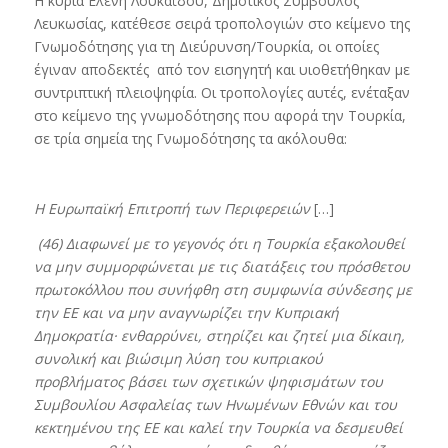
Η κυρία Ελένη Λουκαΐδου, Δημοτικός Σύμβουλος
Λευκωσίας, κατέθεσε σειρά τροπολογιών στο κείμενο της
Γνωμοδότησης για τη Διεύρυνση/Τουρκία, οι οποίες
έγιναν αποδεκτές από τον εισηγητή και υιοθετήθηκαν με
συντριπτική πλειοψηφία. Οι τροπολογίες αυτές, ενέταξαν
στο κείμενο της γνωμοδότησης που αφορά την Τουρκία,
σε τρία σημεία της Γνωμοδότησης τα ακόλουθα:
Η Ευρωπαϊκή Επιτροπή των Περιφερειών
[…]
(46)
Διαφωνεί με το γεγονός ότι η Τουρκία
εξακολουθεί
να μην συμμορφώνεται με τις διατάξεις του πρόσθετου
πρωτοκόλλου που συνήφθη στη συμφωνία σύνδεσης με
την ΕΕ και να μην αναγνωρίζει την Κυπριακή
Δημοκρατία· ενθαρρύνει, στηρίζει και ζητεί μια δίκαιη,
συνολική και βιώσιμη λύση του κυπριακού
προβλήματος βάσει των σχετικών ψηφισμάτων του
Συμβουλίου Ασφαλείας των Ηνωμένων Εθνών και του
κεκτημένου της ΕΕ και καλεί την Τουρκία να δεσμευθεί