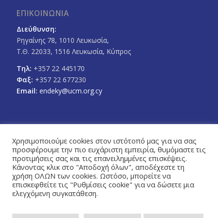
ΕΠΙΚΟΙΝΩΝΙΑ
Διεύθυνση:
Ρηγαίνης 78, 1010 Λευκωσία,
Τ.Θ. 22033, 1516 Λευκωσία, Κύπρος
Τηλ:
+357 22 445170
Φαξ:
+357 22 677230
Email:
endeky@ucm.org.cy
Χρησιμοποιούμε cookies στον ιστότοπό μας για να σας
προσφέρουμε την πιο ευχάριστη εμπειρία, θυμόμαστε τις
FOLLOW US
προτιμήσεις σας και τις επανειλημμένες επισκέψεις.
Facebook
Twitter
Κάνοντας κλικ στο "Αποδοχή όλων", αποδέχεστε τη
χρήση ΟΛΩΝ των cookies. Ωστόσο, μπορείτε να
επισκεφθείτε τις "Ρυθμίσεις cookie" για να δώσετε μια
ελεγχόμενη συγκατάθεση.