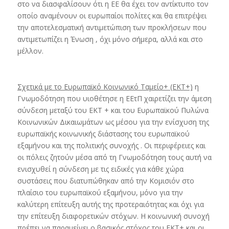
στο να διασφαλίσουν ότι η ΕΕ θα έχει τον αντίκτυπο τον
οποίο αναμένουν οι ευρωπαίοι πολίτες και θα επιτρέψει
την αποτελεσματική αντιμετώπιση των προκλήσεων που
αντιμετωπίζει η Ένωση , όχι μόνο σήμερα, αλλά και στο
μέλλον.
Σχετικά με το Ευρωπαϊκό Κοινωνικό Ταμείο+ (ΕΚΤ+)
η
Γνωμοδότηση που υιοθέτησε η ΕΕτΠ χαιρετίζει την άμεση
σύνδεση μεταξύ του ΕΚΤ + και του Ευρωπαϊκού Πυλώνα
Κοινωνικών Δικαιωμάτων ως μέσου για την ενίσχυση της
ευρωπαϊκής κοινωνικής διάστασης του ευρωπαϊκού
εξαμήνου και της πολιτικής συνοχής . Οι περιφέρειες και
οι πόλεις ζητούν μέσα από τη Γνωμοδότηση τους αυτή να
ενισχυθεί η σύνδεση με τις ειδικές για κάθε χώρα
συστάσεις που διατυπώθηκαν από την Κομισιόν στο
πλαίσιο του ευρωπαϊκού εξαμήνου, μόνο για την
καλύτερη επίτευξη αυτής της προτεραιότητας και όχι για
την επίτευξη διαφορετικών στόχων. Η κοινωνική συνοχή
πρέπει να παραμείνει ο βασικός στόχος του ΕΚΤ+ και οι