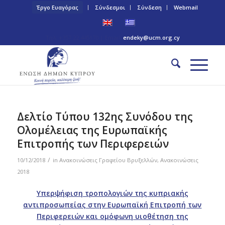
Έργο Ευαγόρας
Σύνδεσμοι
Σύνδεση
Webmail
Τηλ: +357 22 445170 | Email:
endeky@ucm.org.cy
Δελτίο Τύπου 132ης Συνόδου της
Ολομέλειας της Ευρωπαϊκής
Επιτροπής των Περιφερειών
/
10/12/2018
in
Ανακοινώσεις Γραφείου Βρυξελλών
,
Ανακοινώσεις
2018
Υπερψήφιση τροπολογιών της κυπριακής
αντιπροσωπείας στην Ευρωπαϊκή Επιτροπή των
Περιφερειών και ομόφωνη υιοθέτηση της