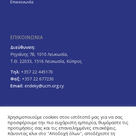
Επικοινωνία
ΕΠΙΚΟΙΝΩΝΙΑ
Διεύθυνση:
Ρηγαίνης 78, 1010 Λευκωσία,
Τ.Θ. 22033, 1516 Λευκωσία, Κύπρος
Τηλ:
+357 22 445170
Φαξ:
+357 22 677230
Email:
endeky@ucm.org.cy
Χρησιμοποιούμε cookies στον ιστότοπό μας για να σας
προσφέρουμε την πιο ευχάριστη εμπειρία, θυμόμαστε τις
FOLLOW US
προτιμήσεις σας και τις επανειλημμένες επισκέψεις.
Facebook
Twitter
Κάνοντας κλικ στο "Αποδοχή όλων", αποδέχεστε τη