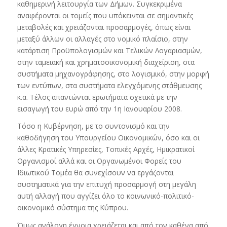
καθημερινή λειτουργία των Δήμων. Συγκεκριμένα
αναφέρονται οι τομείς που υπόκεινται σε σημαντικές
μεταβολές και χρειάζονται προσαρμογές, όπως είναι
μεταξύ άλλων οι αλλαγές στο νομικό πλαίσιο, στην
κατάρτιση Προϋπολογισμών και Τελικών Λογαριασμών,
στην ταμειακή και χρηματοοικονομική διαχείριση, στα
συστήματα μηχανογράφησης, στο λογισμικό, στην μορφή
των εντύπων, στα συστήματα ελεγχόμενης στάθμευσης
κ.α. Τέλος απαντώνται ερωτήματα σχετικά με την
εισαγωγή του ευρώ από την 1η Ιανουαρίου 2008.
Τόσο η Κυβέρνηση, με το συντονισμό και την
καθοδήγηση του Υπουργείου Οικονομικών, όσο και οι
άλλες Κρατικές Υπηρεσίες, Τοπικές Αρχές, Ημικρατικοί
Οργανισμοί αλλά και οι Οργανωμένοι Φορείς του
Ιδιωτικού Τομέα θα συνεχίσουν να εργάζονται
συστηματικά για την επιτυχή προσαρμογή στη μεγάλη
αυτή αλλαγή που αγγίζει όλο το κοινωνικό-πολιτικό-
οικονομικό σύστημα της Κύπρου.
Όμως ανάλογη έγνοια χρειάζεται και από τον καθένα από