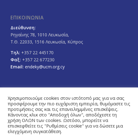
ΕΠΙΚΟΙΝΩΝΙΑ
Διεύθυνση:
Ρηγαίνης 78, 1010 Λευκωσία,
Τ.Θ. 22033, 1516 Λευκωσία, Κύπρος
Τηλ:
+357 22 445170
Φαξ:
+357 22 677230
Email:
endeky@ucm.org.cy
Χρησιμοποιούμε cookies στον ιστότοπό μας για να σας
προσφέρουμε την πιο ευχάριστη εμπειρία, θυμόμαστε τις
FOLLOW US
προτιμήσεις σας και τις επανειλημμένες επισκέψεις.
Facebook
Twitter
Κάνοντας κλικ στο "Αποδοχή όλων", αποδέχεστε τη
χρήση ΟΛΩΝ των cookies. Ωστόσο, μπορείτε να
επισκεφθείτε τις "Ρυθμίσεις cookie" για να δώσετε μια
ελεγχόμενη συγκατάθεση.