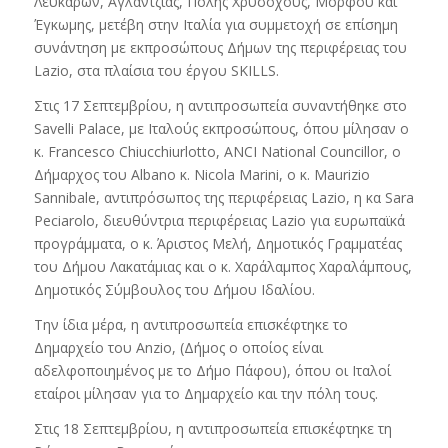
Λευκάρων, Αγλαντζιάς, Πόλης Χρυσοχούς, Μόρφου και
Έγκωμης, μετέβη στην Ιταλία για συμμετοχή σε επίσημη
συνάντηση με εκπροσώπους Δήμων της περιφέρειας του
Lazio, στα πλαίσια του έργου SKILLS.
Στις 17 Σεπτεμβρίου, η αντιπροσωπεία συναντήθηκε στο
Savelli Palace, με Ιταλούς εκπροσώπους, όπου μίλησαν ο
κ. Francesco Chiucchiurlotto, ANCI National Councillor, ο
Δήμαρχος του Albano κ. Nicola Marini, ο κ. Maurizio
Sannibale, αντιπρόσωπος της περιφέρειας Lazio, η κα Sara
Peciarolo, διευθύντρια περιφέρειας Lazio για ευρωπαϊκά
προγράμματα, ο κ. Άριστος Μελή, Δημοτικός Γραμματέας
του Δήμου Λακατάμιας και ο κ. Χαράλαμπος Χαραλάμπους,
Δημοτικός Σύμβουλος του Δήμου Ιδαλίου.
Την ίδια μέρα, η αντιπροσωπεία επισκέφτηκε το
Δημαρχείο του Anzio, (Δήμος ο οποίος είναι
αδελφοποιημένος με το Δήμο Πάφου), όπου οι Ιταλοί
εταίροι μίλησαν για το Δημαρχείο και την πόλη τους.
Στις 18 Σεπτεμβρίου, η αντιπροσωπεία επισκέφτηκε τη