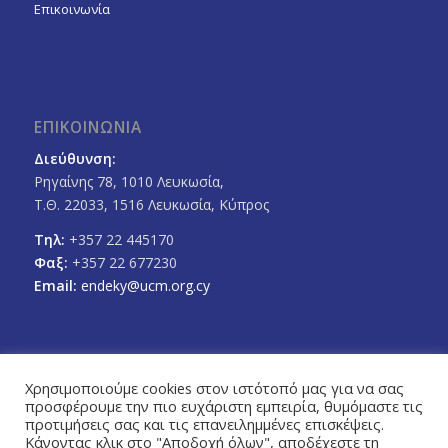
Επικοινωνία
ΕΠΙΚΟΙΝΩΝΙΑ
Διεύθυνση:
Ρηγαίνης 78, 1010 Λευκωσία,
Τ.Θ. 22033, 1516 Λευκωσία, Κύπρος
Τηλ:
+357 22 445170
Φαξ:
+357 22 677230
Email:
endeky@ucm.org.cy
Χρησιμοποιούμε cookies στον ιστότοπό μας για να σας
προσφέρουμε την πιο ευχάριστη εμπειρία, θυμόμαστε τις
FOLLOW US
προτιμήσεις σας και τις επανειλημμένες επισκέψεις.
Facebook
Twitter
Κάνοντας κλικ στο "Αποδοχή όλων", αποδέχεστε τη