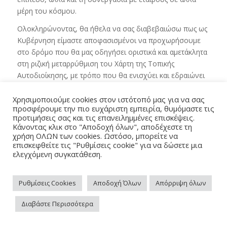
μέρη του κόσμου.
Ολοκληρώνοντας, θα ήθελα να σας διαβεβαιώσω πως ως
Κυβέρνηση είμαστε αποφασισμένοι να προχωρήσουμε
στο δρόμο που θα μας οδηγήσει οριστικά και αμετάκλητα
στη ριζική μεταρρύθμιση του Χάρτη της Τοπικής
Αυτοδιοίκησης, με τρόπο που θα ενισχύει και εδραιώνει
την άμεση και συμμετοχική δημοκρατία σε τοπικό και
περιφερειακό επίπεδο, θα προωθεί την ισόρροπη
Χρησιμοποιούμε cookies στον ιστότοπό μας για να σας
προσφέρουμε την πιο ευχάριστη εμπειρία, θυμόμαστε τις
ανάπτυξη και θα παρέχει ποιοτικά αναβαθμισμένες
προτιμήσεις σας και τις επανειλημμένες επισκέψεις.
υπηρεσίες στους πολίτες. Μια μεταρρύθμιση που θα
Κάνοντας κλικ στο "Αποδοχή όλων", αποδέχεστε τη
προκύψει ως το αποτέλεσμα ενός συναινετικού και
χρήση ΟΛΩΝ των cookies. Ωστόσο, μπορείτε να
επισκεφθείτε τις "Ρυθμίσεις cookie" για να δώσετε μια
δημοκρατικού διαλόγου με τους ενδιαφερόμενους.
ελεγχόμενη συγκατάθεση.
Σας ευχαριστώ και εύχομαι κάθε επιτυχία στο έργο σας.
Επισυνάπτεται η ομιλία της Δημάρχου Λευκωσίας
Ρυθμίσεις Cookies
Αποδοχή Όλων
Απόρριψη όλων
κας Ε. Μαύρου
.
Διαβάστε Περισσότερα