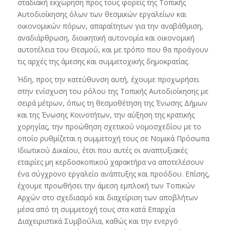
σταδιακή εκχώρηση προς τους φορείς της Τοπικής
Αυτοδιοίκησης όλων των θεσμικών εργαλείων και
οικονομικών πόρων, απαραίτητων για την αναβάθμιση,
αναδιάρθρωση, διοικητική αυτονομία και οικονομική
αυτοτέλεια του Θεσμού, και με τρόπο που θα προάγουν
τις αρχές της άμεσης και συμμετοχικής δημοκρατίας.
Ήδη, προς την κατεύθυνση αυτή, έχουμε προχωρήσει
στην ενίσχυση του ρόλου της Τοπικής Αυτοδιοίκησης με
σειρά μέτρων, όπως τη θεσμοθέτηση της Ένωσης Δήμων
και της Ένωσης Κοινοτήτων, την αύξηση της κρατικής
χορηγίας, την προώθηση σχετικού νομοσχεδίου με το
οποίο ρυθμίζεται η συμμετοχή τους σε Νομικά Πρόσωπα
Ιδιωτικού Δικαίου, έτσι που αυτές οι αναπτυξιακές
εταιρίες μη κερδοσκοπικού χαρακτήρα να αποτελέσουν
ένα σύγχρονο εργαλείο ανάπτυξης και προόδου. Επίσης,
έχουμε προωθήσει την άμεση εμπλοκή των Τοπικών
Αρχών στο σχεδιασμό και διαχείριση των αποβλήτων
μέσα από τη συμμετοχή τους στα κατά Επαρχία
Διαχειριστικά Συμβούλια, καθώς και την ενεργό