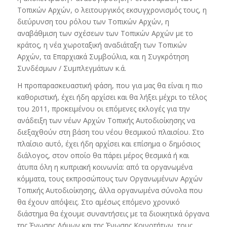
Τοπικών Αρχών, ο λειτουργικός εκσυγχρονισμός τους, η
διεύρυνση του ρόλου των Τοπικών Αρχών, η
αναβάθμιση των σχέσεων των Τοπικών Αρχών με το
κράτος, η νέα χωροταξική αναδιάταξη των Τοπικών
Αρχών, τα Επαρχιακά Συμβούλια, και η Συγκρότηση
Συνδέσμων / Συμπλεγμάτων κ.ά.
Η προπαρασκευαστική φάση, που για μας θα είναι η πιο
καθοριστική, έχει ήδη αρχίσει και θα λήξει μέχρι το τέλος
του 2011, προκειμένου οι επόμενες εκλογές για την
ανάδειξη των νέων Αρχών Τοπικής Αυτοδιοίκησης να
διεξαχθούν στη βάση του νέου θεσμικού πλαισίου. Στο
πλαίσιο αυτό, έχει ήδη αρχίσει και επίσημα ο δημόσιος
διάλογος, στον οποίο θα πάρει μέρος θεσμικά ή και
άτυπα όλη η κυπριακή κοινωνία: από τα οργανωμένα
κόμματα, τους εκπροσώπους των Οργανωμένων Αρχών
Τοπικής Αυτοδιοίκησης, άλλα οργανωμένα σύνολα που
θα έχουν απόψεις. Στο αμέσως επόμενο χρονικό
διάστημα θα έχουμε συναντήσεις με τα διοικητικά όργανα
της Ένωσης Δήμων και της Ένωσης Κοινοτήτων, τους