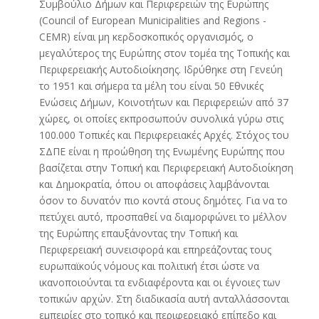
Συμβούλιο Δήμων και Περιφερειών της Ευρώπης
(Council of European Municipalities and Regions -
CEMR) είναι μη κερδοσκοπικός οργανισμός, ο
μεγαλύτερος της Ευρώπης στον τομέα της Τοπικής και
Περιφερειακής Αυτοδιοίκησης. Ιδρύθηκε στη Γενεύη
το 1951 και σήμερα τα μέλη του είναι 50 Εθνικές
Ενώσεις Δήμων, Κοινοτήτων και Περιφερειών από 37
χώρες, οι οποίες εκπροσωπούν συνολικά γύρω στις
100.000 Τοπικές και Περιφερειακές Αρχές. Στόχος του
ΣΔΠΕ είναι η προώθηση της Ενωμένης Ευρώπης που
βασίζεται στην Τοπική και Περιφερειακή Αυτοδιοίκηση
και Δημοκρατία, όπου οι αποφάσεις λαμβάνονται
όσον το δυνατόν πιο κοντά στους δημότες. Για να το
πετύχει αυτό, προσπαθεί να διαμορφώνει το μέλλον
της Ευρώπης επαυξάνοντας την Τοπική και
Περιφερειακή συνεισφορά και επηρεάζοντας τους
ευρωπαϊκούς νόμους και πολιτική έτσι ώστε να
ικανοποιούνται τα ενδιαφέροντα και οι έγνοιες των
τοπικών αρχών. Στη διαδικασία αυτή ανταλλάσσονται
εμπειρίες στο τοπικό και περιφερειακό επίπεδο και