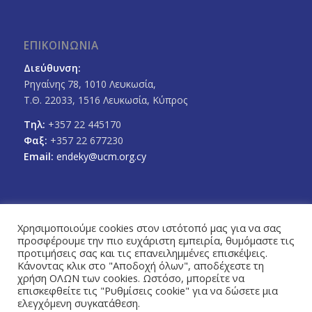
ΕΠΙΚΟΙΝΩΝΙΑ
Διεύθυνση:
Ρηγαίνης 78, 1010 Λευκωσία,
Τ.Θ. 22033, 1516 Λευκωσία, Κύπρος
Τηλ:
+357 22 445170
Φαξ:
+357 22 677230
Email:
endeky@ucm.org.cy
Χρησιμοποιούμε cookies στον ιστότοπό μας για να σας
προσφέρουμε την πιο ευχάριστη εμπειρία, θυμόμαστε τις
FOLLOW US
προτιμήσεις σας και τις επανειλημμένες επισκέψεις.
Facebook
Twitter
Κάνοντας κλικ στο "Αποδοχή όλων", αποδέχεστε τη
χρήση ΟΛΩΝ των cookies. Ωστόσο, μπορείτε να
επισκεφθείτε τις "Ρυθμίσεις cookie" για να δώσετε μια
ελεγχόμενη συγκατάθεση.