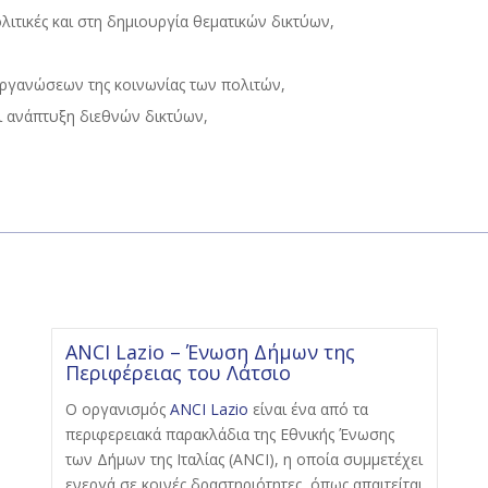
ιτικές και στη δημιουργία θεματικών δικτύων,
οργανώσεων της κοινωνίας των πολιτών,
ι ανάπτυξη διεθνών δικτύων,
ANCI Lazio – Ένωση Δήμων της
Περιφέρειας του Λάτσιο
Ο οργανισμός
ANCI Lazio
είναι ένα από τα
περιφερειακά παρακλάδια της Εθνικής Ένωσης
των Δήμων της Ιταλίας (ANCI), η οποία συμμετέχει
ενεργά σε κοινές δραστηριότητες, όπως απαιτείται