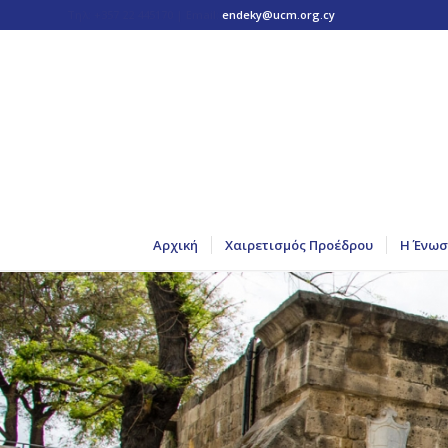
Τηλ: +357 22 445170 | Email:
endeky@ucm.org.cy
Αρχική
Χαιρετισμός Προέδρου
Η Ένωσ