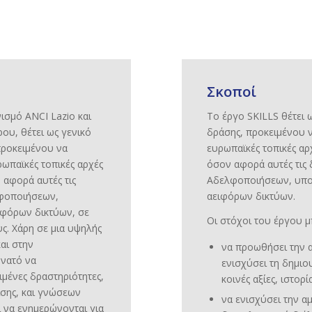
Σκοποί
ισμό ANCI Lazio και
Το έργο SKILLS θέτει 
υ, θέτει ως γενικό
δράσης, προκειμένου ν
προκειμένου να
ευρωπαϊκές τοπικές αρ
ρωπαϊκές τοπικές αρχές
όσον αφορά αυτές τις 
 αφορά αυτές τις
Αδελφοποιήσεων, υποσ
λφοποιήσεων,
αειφόρων δικτύων.
ειφόρων δικτύων, σε
Οι στόχοι του έργου 
υς. Χάρη σε μια υψηλής
και στην
να προωθήσει την α
υνατό να
ενισχύσει τη δημιο
ιμένες δραστηριότητες,
κοινές αξίες, ιστορί
σης, και γνώσεων
να ενισχύσει την α
 να ενημερώνονται για