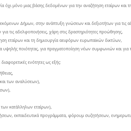
ία όχι μόνο μιας βάσης δεδομένων για την αναζήτηση εταίρων και 
κόμενων Δήμων, στην ανάπτυξη γνώσεων και δεξιοτήτων για τις αδελ
 για τις αδελφοποιήσεις, χάρη στις δραστηριότητες προώθησης,
ηση εταίρων και τη δημιουργία αειφόρων ευρωπαϊκών δικτύων,
α υψηλής ποιότητας, για πραγματοποίηση νέων συμφωνιών και για 
ιαφορετικές ενότητες ως εξής:
θειας,
και των αναλύσεων),
σων),
 των κατάλληλων εταίρων),
δήσεων, εκπαιδευτικά προγράμματα, φόρουμ συζητήσεων, ενημερωτικ