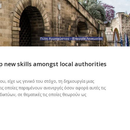
Πύλη Αμμοχώστου – Επαρχία Λευκωσίας
 new skills amongst local authorities
, είχε ως γενικό του στόχο, τη δημιουργία μιας
τις οποίες παραμένουν ανενεργές όσον αφορά αυτές τις
ικτύων, σε θεματικές τις οποίες θεωρούν ως