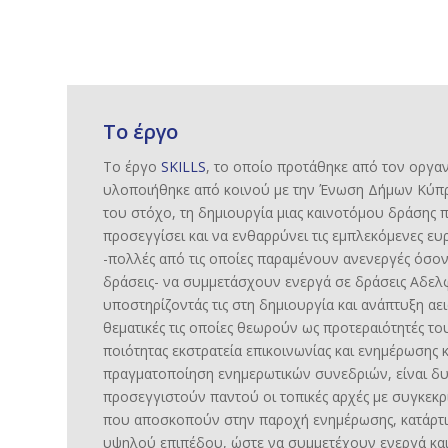
Το έργο
Το έργο
SKILLS
, το οποίο προτάθηκε από τον οργαν
υλοποιήθηκε από κοινού με την Ένωση Δήμων Κύπρο
του στόχο, τη δημιουργία μιας καινοτόμου δράσης 
προσεγγίσει και να ενθαρρύνει τις εμπλεκόμενες ευ
-πολλές από τις οποίες παραμένουν ανενεργές όσον
δράσεις- να συμμετάσχουν ενεργά σε δράσεις Αδε
υποστηρίζοντάς τις στη δημιουργία και ανάπτυξη α
θεματικές τις οποίες θεωρούν ως προτεραιότητές το
ποιότητας εκστρατεία επικοινωνίας και ενημέρωσης 
πραγματοποίηση ενημερωτικών συνεδριών, είναι δ
προσεγγιστούν παντού οι τοπικές αρχές με συγκεκρ
που αποσκοπούν στην παροχή ενημέρωσης, κατάρτι
υψηλού επιπέδου, ώστε να συμμετέχουν ενεργά και