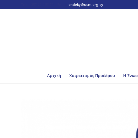
Τηλ: +357 22 445170 | Email:
endeky@ucm.org.cy
Αρχική
Χαιρετισμός Προέδρου
Η Ένωσ