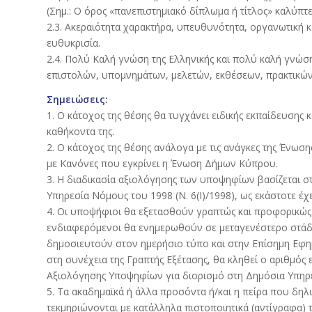
(Σημ.: Ο όρος «πανεπιστημιακό δίπλωμα ή τίτλος» καλύπτε
2.3. Ακεραιότητα χαρακτήρα, υπευθυνότητα, οργανωτική κ
ευθυκρισία.
2.4. Πολύ Καλή γνώση της Ελληνικής και πολύ καλή γνώση
επιστολών, υπομνημάτων, μελετών, εκθέσεων, πρακτικών 
Σημειώσεις:
1. Ο κάτοχος της θέσης θα τυγχάνει ειδικής εκπαίδευσης
καθήκοντα της.
2. Ο κάτοχος της θέσης ανάλογα με τις ανάγκες της Ένω
με Κανόνες που εγκρίνει η Ένωση Δήμων Κύπρου.
3. Η διαδικασία αξιολόγησης των υποψηφίων βασίζεται 
Υπηρεσία Νόμους του 1998 (Ν. 6(I)/1998), ως εκάστοτε έχ
4. Οι υποψήφιοι θα εξετασθούν γραπτώς και προφορικώς. 
ενδιαφερόμενοι θα ενημερωθούν σε μεταγενέστερο στάδιο.
δημοσιευτούν στον ημερήσιο τύπο και στην Επίσημη Εφημ
στη συνέχεια της Γραπτής Εξέτασης, θα κληθεί ο αριθμός
Αξιολόγησης Υποψηφίων για διορισμό στη Δημόσια Υπηρεσί
5. Τα ακαδημαϊκά ή άλλα προσόντα ή/και η πείρα που δηλ
τεκμηριώνονται με κατάλληλα πιστοποιητικά (αντίγραφα) 