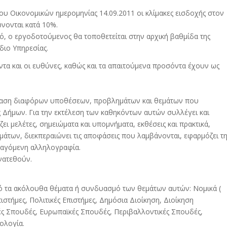
ου Οικονομικών ημερομηνίας 14.09.2011 οι κλίμακες εισδοχής στον
νονται κατά 10%.
, ο εργοδοτούμενος θα τοποθετείται στην αρχική βαθμίδα της
διο Υπηρεσίας.
ντα και οι ευθύνες, καθώς και τα απαιτούμενα προσόντα έχουν ως
εξέταση διαφόρων υποθέσεων, προβλημάτων και θεμάτων που
ς Δήμων. Για την εκτέλεση των καθηκόντων αυτών συλλέγει και
ει μελέτες, σημειώματα και υπομνήματα, εκθέσεις και πρακτικά,
άτων, διεκπεραιώνει τις αποφάσεις που λαμβάνονται, εφαρμόζει τ
επαγόμενη αλληλογραφία.
νατεθούν.
πό τα ακόλουθα θέματα ή συνδυασμό των θεμάτων αυτών: Νομικά (
ιστήμες, Πολιτικές Επιστήμες, Δημόσια Διοίκηση, Διοίκηση
κές Σπουδές, Ευρωπαϊκές Σπουδές, Περιβαλλοντικές Σπουδές,
ολογία.