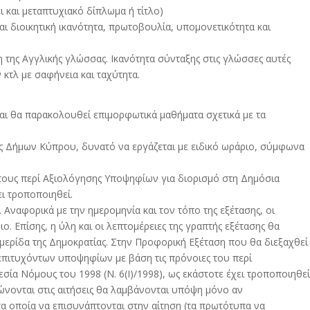
ι και μεταπτυχιακό δίπλωμα ή τίτλο)
αι διοικητική ικανότητα, πρωτοβουλία, υπομονετικότητα και
 της Αγγλικής γλώσσας. Ικανότητα σύνταξης στις γλώσσες αυτές
κτλ με σαφήνεια και ταχύτητα.
 και θα παρακολουθεί επιμορφωτικά μαθήματα σχετικά με τα
σης Δήμων Κύπρου, δυνατό να εργάζεται με ειδικό ωράριο, σύμφωνα
στους περί Αξιολόγησης Υποψηφίων για διορισμό στη Δημόσια
ει τροποποιηθεί.
Αναφορικά με την ημερομηνία και τον τόπο της εξέτασης, οι
 Επίσης, η ύλη και οι λεπτομέρειες της γραπτής εξέτασης θα
ερίδα της Δημοκρατίας. Στην Προφορική Εξέταση που θα διεξαχθεί
 επιτυχόντων υποψηφίων με βάση τις πρόνοιες του περί
α Νόμους του 1998 (Ν. 6(I)/1998), ως εκάστοτε έχει τροποποιηθεί
ώνονται στις αιτήσεις θα λαμβάνονται υπόψη μόνο αν
τα οποία να επισυνάπτονται στην αίτηση (τα πρωτότυπα να