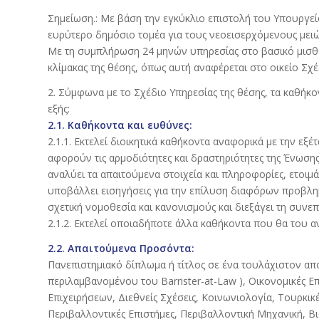
Σημείωση.: Με βάση την εγκύκλιο επιστολή του Υπουργεί
ευρύτερο δημόσιο τομέα για τους νεοεισερχόμενους μειώ
Με τη συμπλήρωση 24 μηνών υπηρεσίας στο βασικό μισθό
κλίμακας της θέσης, όπως αυτή αναφέρεται στο οικείο Σχέ
2. Σύμφωνα με το Σχέδιο Υπηρεσίας της θέσης, τα καθήκο
εξής:
2.1. Καθήκοντα και ευθύνες:
2.1.1. Εκτελεί διοικητικά καθήκοντα αναφορικά με την 
αφορούν τις αρμοδιότητες και δραστηριότητες της Ένωση
αναλύει τα απαιτούμενα στοιχεία και πληροφορίες, ετοιμάζ
υποβάλλει εισηγήσεις για την επίλυση διαφόρων προβλημ
σχετική νομοθεσία και κανονισμούς και διεξάγει τη συν
2.1.2. Εκτελεί οποιαδήποτε άλλα καθήκοντα που θα του α
2.2. Απαιτούμενα Προσόντα:
Πανεπιστημιακό δίπλωμα ή τίτλος σε ένα τουλάχιστον α
περιλαμβανομένου του Barrister-at-Law ), Οικονομικές Επ
Επιχειρήσεων, Διεθνείς Σχέσεις, Κοινωνιολογία, Τουρκι
Περιβαλλοντικές Επιστήμες, Περιβαλλοντική Μηχανική, Βι