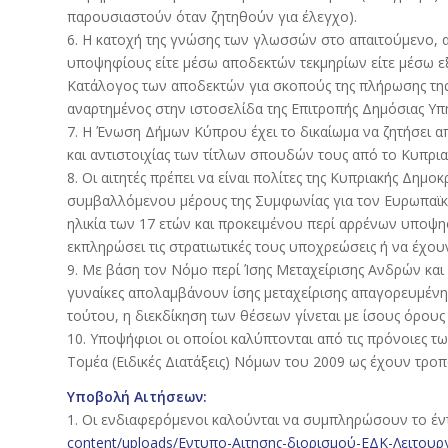
παρουσιαστούν όταν ζητηθούν για έλεγχο).
6. Η κατοχή της γνώσης των γλωσσών στο απαιτούμενο, α
υποψηφίους είτε μέσω αποδεκτών τεκμηρίων είτε μέσω εξ
Κατάλογος των αποδεκτών για σκοπούς της πλήρωσης τ
αναρτημένος στην ιστοσελίδα της Επιτροπής Δημόσιας Υπη
7. Η Ένωση Δήμων Κύπρου έχει το δικαίωμα να ζητήσει από
και αντιστοιχίας των τίτλων σπουδών τους από το Κυπρ
8. Οι αιτητές πρέπει να είναι πολίτες της Κυπριακής Δημ
συμβαλλόμενου μέρους της Συμφωνίας για τον Ευρωπαϊκό
ηλικία των 17 ετών και προκειμένου περί αρρένων υποψηφ
εκπληρώσει τις στρατιωτικές τους υποχρεώσεις ή να έχου
9. Με βάση τον Νόμο περί Ίσης Μεταχείρισης Ανδρών και
γυναίκες απολαμβάνουν ίσης μεταχείρισης απαγορευμένη
τούτου, η διεκδίκηση των θέσεων γίνεται με ίσους όρους
10. Υποψήφιοι οι οποίοι καλύπτονται από τις πρόνοιες 
Τομέα (Ειδικές Διατάξεις) Νόμων του 2009 ως έχουν τρο
Υποβολή Αιτήσεων:
1. Οι ενδιαφερόμενοι καλούνται να συμπληρώσουν το έντ
content/uploads/Εντυπο-Αιτησης-διορισμού-ΕΔΚ-Λειτουρ