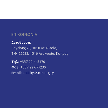
ΕΠΙΚΟΙΝΩΝΙΑ
Διεύθυνση:
Ρηγαίνης 78, 1010 Λευκωσία,
Τ.Θ. 22033, 1516 Λευκωσία, Κύπρος
Τηλ:
+357 22 445170
Φαξ:
+357 22 677230
Email:
endeky@ucm.org.cy