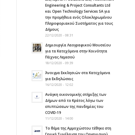
Engineering & Project Consultants Ltd
και Open Technology Services SA για
την προμήθεια ενός Ολοκληρωμένου
Πληροφοριακού Συστήματος για τους
Δήμους
22/12/2020 - 08:31
Δημιουργία Λαογραφικού Μουσείου
για τα Κατεχόμενα στην Κοινότητα
Πάχνας Λεμεσού
18/12/2020 - 09:39
Άνοιγμα Εκκλησιών στα Κατεχόμενα
για Εκδηλώσεις
16/12/2020 - 12:02
Ανάγκη οικονομικής στήριξης των
Δήμων από το Κράτος λόγω των
επιπτώσεων της πανδημίας του
COVID-19
11/12/2020 - 14:00
Το θέμα της Αμμοχώστου τέθηκε στη
Γενική Συνέλευση του Οργανισμού