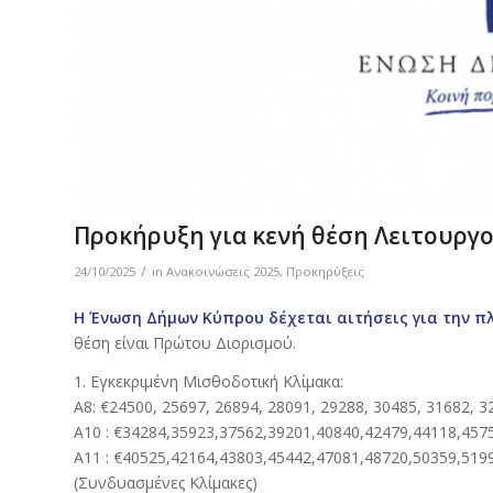
Προκήρυξη για κενή θέση Λειτουργού
/
24/10/2025
in
Ανακοινώσεις 2025
,
Προκηρύξεις
Η Ένωση Δήμων Κύπρου δέχεται αιτήσεις για την πλή
θέση είναι Πρώτου Διορισμού.
1. Εγκεκριμένη Μισθοδοτική Κλίμακα:
Α8: €24500, 25697, 26894, 28091, 29288, 30485, 31682, 3
Α10 : €34284,35923,37562,39201,40840,42479,44118,457
Α11 : €40525,42164,43803,45442,47081,48720,50359,519
(Συνδυασμένες Κλίμακες)