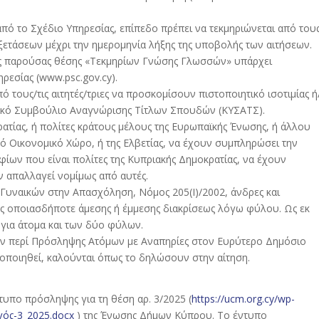
πό το Σχέδιο Υπηρεσίας, επίπεδο πρέπει να τεκμηριώνεται από του
ετάσεων μέχρι την ημερομηνία λήξης της υποβολής των αιτήσεων.
ης παρούσας θέσης «Τεκμηρίων Γνώσης Γλωσσών» υπάρχει
ρεσίας (www.psc.gov.cy).
 τους/τις αιτητές/τριες να προσκομίσουν πιστοποιητικό ισοτιμίας ή
ιακό Συμβούλιο Αναγνώρισης Τίτλων Σπουδών (ΚΥΣΑΤΣ).
οκρατίας, ή πολίτες κράτους μέλους της Ευρωπαϊκής Ένωσης, ή άλλου
 Οικονομικό Χώρο, ή της Ελβετίας, να έχουν συμπληρώσει την
ίων που είναι πολίτες της Κυπριακής Δημοκρατίας, να έχουν
ν απαλλαγεί νομίμως από αυτές.
 Γυναικών στην Απασχόληση, Νόμος 205(Ι)/2002, άνδρες και
ς οποιασδήποτε άμεσης ή έμμεσης διακρίσεως λόγω φύλου. Ως εκ
 για άτομα και των δύο φύλων.
των περί Πρόσληψης Ατόμων με Αναπηρίες στον Ευρύτερο Δημόσιο
ποποιηθεί, καλούνται όπως το δηλώσουν στην αίτηση.
υπο πρόσληψης για τη θέση αρ. 3/2025 (
https://ucm.org.cy/wp-
γός-3_2025.docx
) της Ένωσης Δήμων Κύπρου. Το έντυπο