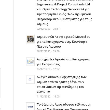
Engineering & Project Consultants Ltd
και Open Technology Services SA για
την προμήθεια ενός Ολοκληρωμένου
Πληροφοριακού Συστήματος για τους
Δήμους
22/12/2020 - 08:31
Δημιουργία Λαογραφικού Μουσείου
για τα Κατεχόμενα στην Κοινότητα
Πάχνας Λεμεσού
18/12/2020 - 09:39
Άνοιγμα Εκκλησιών στα Κατεχόμενα
για Εκδηλώσεις
16/12/2020 - 12:02
Ανάγκη οικονομικής στήριξης των
Δήμων από το Κράτος λόγω των
επιπτώσεων της πανδημίας του
COVID-19
11/12/2020 - 14:00
Το θέμα της Αμμοχώστου τέθηκε στη
Γενική Συνέλευση του Οργανισμού