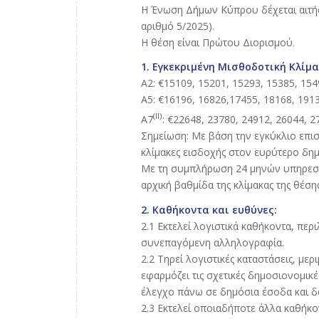
Η Ένωση Δήμων Κύπρου δέχεται αιτήσε
αριθμό 5/2025).
Η θέση είναι Πρώτου Διορισμού.
1. Εγκεκριμένη Μισθοδοτική Κλίμα
Α2: €15109, 15201, 15293, 15385, 154
A5: €16196, 16826,17455, 18168, 1913
(
II
)
Α7
: €22648, 23780, 24912, 26044, 2
Σημείωση: Με βάση την εγκύκλιο επι
κλίμακες εισδοχής στον ευρύτερο δημ
Με τη συμπλήρωση 24 μηνών υπηρεσία
αρχική βαθμίδα της κλίμακας της θέση
2. Καθήκοντα και ευθύνες:
2.1 Εκτελεί λογιστικά καθήκοντα, περι
συνεπαγόμενη αλληλογραφία.
2.2 Τηρεί λογιστικές καταστάσεις, με
εφαρμόζει τις σχετικές δημοσιονομικές
έλεγχο πάνω σε δημόσια έσοδα και δ
2.3 Εκτελεί οποιαδήποτε άλλα καθήκο