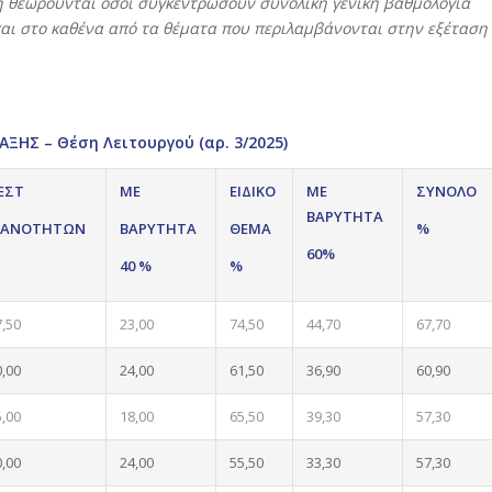
η θεωρούνται όσοι συγκεντρώσουν συνολική γενική βαθμολογία
και στο καθένα από τα θέματα που περιλαμβάνονται στην εξέταση
ΗΣ – Θέση Λειτουργού (αρ. 3/2025)
ΕΣΤ
ΜΕ
ΕΙΔΙΚΟ
ΜΕ
ΣΥΝΟΛΟ
ΒΑΡΥΤΗΤΑ
ΚΑΝΟΤΗΤΩΝ
ΒΑΡΥΤΗΤΑ
ΘΕΜΑ
%
60%
40 %
%
7,50
23,00
74,50
44,70
67,70
0,00
24,00
61,50
36,90
60,90
5,00
18,00
65,50
39,30
57,30
0,00
24,00
55,50
33,30
57,30