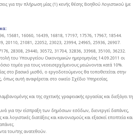
ις για την πλήρωση μίας (1) κενής θέσης Βοηθού Λογιστικού (με
κα:
96, 15681, 16060, 16439, 16818, 17197, 17576, 17967, 18544.
9, 20110, 21081, 22052, 23023, 23994, 24965, 25936, 26907.
7176, 28308, 29440, 30572, 31704, 32836, 33968, 35100, 36232.
στολή του Υπουργείου Οικονομικών ημερομηνίας 14.09.2011 οι
όσιο τομέα για τους νεοεισερχόμενους μειώνονται κατά 10%.
ς στο βασικό μισθό, ο εργοδοτούμενος θα τοποθετείται στην
ς, όπως αυτή αναφέρεται στο οικείο Σχέδιο Υπηρεσίας.
λαμβανομένης και της σχετικής γραφειακής εργασίας και διεξάγει τη
ριμνά για την είσπραξη των δημόσιων εσόδων, διενεργεί δαπάνες,
 και λογιστικές διατάξεις και κανονισμούς και εξασκεί εποπτεία και
απάνες.
ντα του/της ανατεθούν.