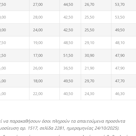
7,50
27,00
44,50
26,70
53,70
0,00
28,00
42,50
25,50
53,50
0,00
24,00
42,50
25,50
49,50
7,50
19,00
48,50
29,10
48,10
2,50
17,00
51,50
30,90
47,90
5,00
26,00
36,50
21,90
47,90
5,00
18,00
49,50
29,70
47,70
5,00
22,00
40,50
24,30
46,30
εί να παρακαθήσουν όσοι πληρούν τα απαιτούμενα προσόντα
σίευση αρ. 1517, σελίδα 2281, ημερομηνίας 24/10/2025).