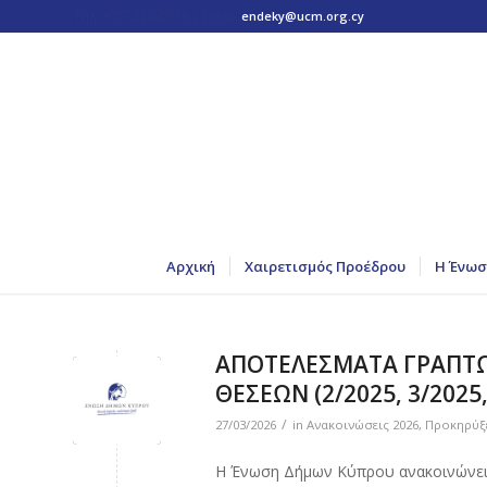
Τηλ: +357 22 445170 | Email:
endeky@ucm.org.cy
Αρχική
Χαιρετισμός Προέδρου
Η Ένωσ
ΑΠΟΤΕΛΕΣΜΑΤΑ ΓΡΑΠΤΩ
ΘΕΣΕΩΝ (2/2025, 3/2025,
/
27/03/2026
in
Ανακοινώσεις 2026
,
Προκηρύξ
Η Ένωση Δήμων Κύπρου ανακοινώνει