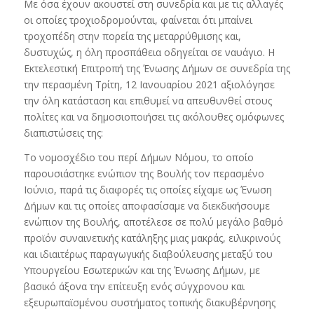
Με όσα έχουν ακουστεί στη συνεδρία και με τις αλλαγές
οι οποίες τροχιοδρομούνται, φαίνεται ότι μπαίνει
τροχοπέδη στην πορεία της μεταρρύθμισης και,
δυστυχώς, η όλη προσπάθεια οδηγείται σε ναυάγιο. Η
Εκτελεστική Επιτροπή της Ένωσης Δήμων σε συνεδρία της
την περασμένη Τρίτη, 12 Ιανουαρίου 2021 αξιολόγησε
την όλη κατάσταση και επιθυμεί να απευθυνθεί στους
πολίτες και να δημοσιοποιήσει τις ακόλουθες ομόφωνες
διαπιστώσεις της:
Το νομοσχέδιο του περί Δήμων Νόμου, το οποίο
παρουσιάστηκε ενώπιον της Βουλής τον περασμένο
Ιούνιο, παρά τις διαφορές τις οποίες είχαμε ως Ένωση
Δήμων και τις οποίες αποφασίσαμε να διεκδικήσουμε
ενώπιον της Βουλής, αποτέλεσε σε πολύ μεγάλο βαθμό
προϊόν συναινετικής κατάληξης μιας μακράς, ειλικρινούς
και ιδιαιτέρως παραγωγικής διαβούλευσης μεταξύ του
Υπουργείου Εσωτερικών και της Ένωσης Δήμων, με
βασικό άξονα την επίτευξη ενός σύγχρονου και
εξευρωπαϊσμένου συστήματος τοπικής διακυβέρνησης