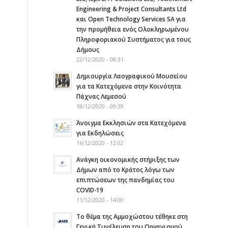
Engineering & Project Consultants Ltd
και Open Technology Services SA για
την προμήθεια ενός Ολοκληρωμένου
Πληροφοριακού Συστήματος για τους
Δήμους
22/12/2020 - 08:31
Δημιουργία Λαογραφικού Μουσείου
για τα Κατεχόμενα στην Κοινότητα
Πάχνας Λεμεσού
18/12/2020 - 09:39
Άνοιγμα Εκκλησιών στα Κατεχόμενα
για Εκδηλώσεις
16/12/2020 - 12:02
Ανάγκη οικονομικής στήριξης των
Δήμων από το Κράτος λόγω των
επιπτώσεων της πανδημίας του
COVID-19
11/12/2020 - 14:00
Το θέμα της Αμμοχώστου τέθηκε στη
Γενική Συνέλευση του Οργανισμού