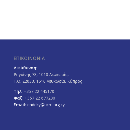
ΕΠΙΚΟΙΝΩΝΙΑ
Διεύθυνση:
Ρηγαίνης 78, 1010 Λευκωσία,
Τ.Θ. 22033, 1516 Λευκωσία, Κύπρος
Τηλ:
+357 22 445170
Φαξ:
+357 22 677230
Email:
endeky@ucm.org.cy