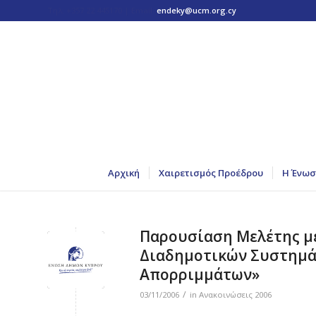
Τηλ: +357 22 445170 | Email:
endeky@ucm.org.cy
Αρχική
Χαιρετισμός Προέδρου
Η Ένωσ
Παρουσίαση Μελέτης με
Διαδημοτικών Συστημά
Απορριμμάτων»
/
03/11/2006
in
Ανακοινώσεις 2006