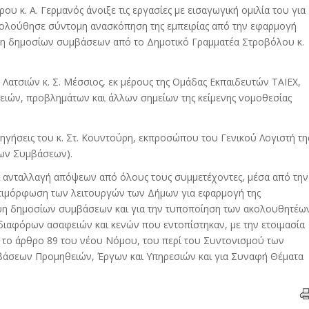
 κ. Α. Γερμανός άνοιξε τις εργασίες με εισαγωγική ομιλία του για
κολούθησε σύντομη ανασκόπηση της εμπειρίας από την εφαρμογή
αψη δημοσίων συμβάσεων από το Δημοτικό Γραμματέα Στροβόλου κ.
 Λατσιών κ. Σ. Μέσσιος, εκ μέρους της Ομάδας Εκπαιδευτών ΤΑΙΕΧ,
ειών, προβλημάτων και άλλων σημείων της κείμενης νομοθεσίας
ηγήσεις του κ. Στ. Κουντούρη, εκπροσώπου του Γενικού Λογιστή τη
ίων Συμβάσεων).
αι ανταλλαγή απόψεων από όλους τους συμμετέχοντες, μέσα από την
επιμόρφωση των λειτουργών των Δήμων για εφαρμογή της
ψη δημοσίων συμβάσεων και για την τυποποίηση των ακολουθητέω
διαφόρων ασαφειών και κενών που εντοπίστηκαν, με την ετοιμασία
 το άρθρο 89 του νέου Νόμου, του περί του Συντονισμού των
άσεων Προμηθειών, Έργων και Υπηρεσιών και για Συναφή Θέματα