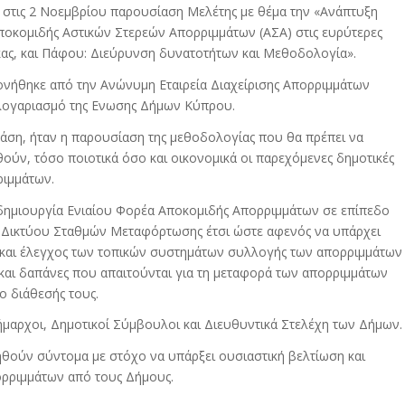
τις 2 Νοεμβρίου παρουσίαση Μελέτης με θέμα την «Ανάπτυξη
οκομιδής Αστικών Στερεών Απορριμμάτων (ΑΣΑ) στις ευρύτερες
κας, και Πάφου: Διεύρυνση δυνατοτήτων και Μεθοδολογία».
νήθηκε από την Ανώνυμη Εταιρεία Διαχείρισης Απορριμμάτων
 λογαριασμό της Ενωσης Δήμων Κύπρου.
άση, ήταν η παρουσίαση της μεθοδολογίας που θα πρέπει να
ούν, τόσο ποιοτικά όσο και οικονομικά οι παρεχόμενες δημοτικές
ριμμάτων.
 δημιουργία Ενιαίου Φορέα Αποκομιδής Απορριμμάτων σε επίπεδο
 Δικτύου Σταθμών Μεταφόρτωσης έτσι ώστε αφενός να υπάρχει
 και έλεγχος των τοπικών συστημάτων συλλογής των απορριμμάτων
 και δαπάνες που απαιτούνται για τη μεταφορά των απορριμμάτων
ο διάθεσής τους.
αρχοι, Δημοτικοί Σύμβουλοι και Διευθυντικά Στελέχη των Δήμων.
θούν σύντομα με στόχο να υπάρξει ουσιαστική βελτίωση και
ορριμμάτων από τους Δήμους.