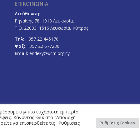
ΕΠΙΚΟΙΝΩΝΙΑ
Διεύθυνση:
Ρηγαίνης 78, 1010 Λευκωσία,
Τ.Θ. 22033, 1516 Λευκωσία, Κύπρος
Τηλ:
+357 22 445170
Φαξ:
+357 22 677230
Email:
endeky@ucm.org.cy
φέρουμε την πιο ευχάριστη εμπειρία,
κέψεις. Κάνοντας κλικ στο "Αποδοχή
είτε να επισκεφθείτε τις "Ρυθμίσεις
Ρυθμίσεις Cookies
ETinfo Plc