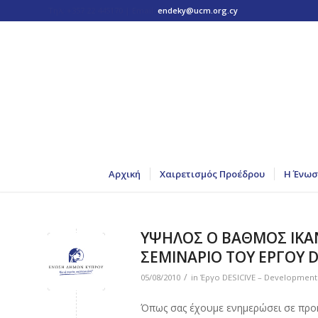
Τηλ: +357 22 445170 | Email:
endeky@ucm.org.cy
Αρχική
Χαιρετισμός Προέδρου
Η Ένωσ
ΥΨΗΛΟΣ Ο ΒΑΘΜΟΣ ΙΚΑΝ
ΣΕΜΙΝΑΡΙΟ ΤΟΥ ΕΡΓΟΥ D
/
05/08/2010
in
Έργο DESICIVE – Development o
Όπως σας έχουμε ενημερώσει σε προη