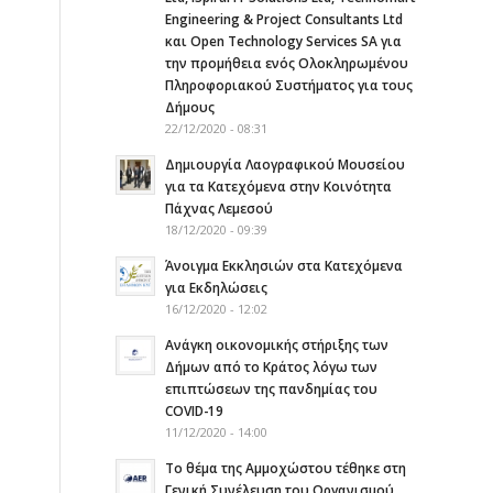
Engineering & Project Consultants Ltd
και Open Technology Services SA για
την προμήθεια ενός Ολοκληρωμένου
Πληροφοριακού Συστήματος για τους
Δήμους
22/12/2020 - 08:31
η
Δημιουργία Λαογραφικού Μουσείου
για τα Κατεχόμενα στην Κοινότητα
Πάχνας Λεμεσού
18/12/2020 - 09:39
Άνοιγμα Εκκλησιών στα Κατεχόμενα
για Εκδηλώσεις
16/12/2020 - 12:02
Ανάγκη οικονομικής στήριξης των
Δήμων από το Κράτος λόγω των
επιπτώσεων της πανδημίας του
COVID-19
11/12/2020 - 14:00
Το θέμα της Αμμοχώστου τέθηκε στη
Γενική Συνέλευση του Οργανισμού