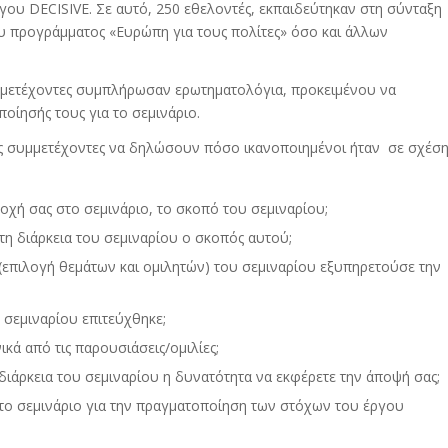
γου DECISIVE. Σε αυτό, 250 εθελοντές, εκπαιδεύτηκαν στη σύνταξη
 προγράμματος «Ευρώπη για τους πολίτες» όσο και άλλων
υμμετέχοντες συμπλήρωσαν ερωτηματολόγια, προκειμένου να
οίησής τους για το σεμινάριο.
ς συμμετέχοντες να δηλώσουν πόσο ικανοποιημένοι ήταν σε σχέσ
τοχή σας στο σεμινάριο, το σκοπό του σεμιναρίου;
τη διάρκεια του σεμιναρίου ο σκοπός αυτού;
επιλογή θεμάτων και ομιλητών) του σεμιναρίου εξυπηρετούσε την
 σεμιναρίου επιτεύχθηκε;
κά από τις παρουσιάσεις/ομιλίες;
 διάρκεια του σεμιναρίου η δυνατότητα να εκφέρετε την άποψή σας;
 το σεμινάριο για την πραγματοποίηση των στόχων του έργου