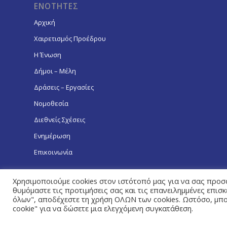
ΕΝΟΤΗΤΕΣ
Αρχική
Χαιρετισμός Προέδρου
Η Ένωση
Δήμοι – Μέλη
Δράσεις – Εργασίες
Νομοθεσία
Διεθνείς Σχέσεις
Ενημέρωση
Επικοινωνία
Χρησιμοποιούμε cookies στον ιστότοπό μας για να σας προσ
θυμόμαστε τις προτιμήσεις σας και τις επανειλημμένες επισ
όλων", αποδέχεστε τη χρήση ΟΛΩΝ των cookies. Ωστόσο, μπορ
Πολιτική Απορρήτου
cookie" για να δώσετε μια ελεγχόμενη συγκατάθεση.
© Copyright 2026 - Ένωση Δήμων Κύπρου / Designed & Developed by
N