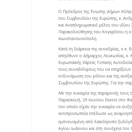
Ο Πρόεδρος της Ένωσης Δήμων Κύπρο
του Συμβουλίου της Ευρώπης, κ. Αν
και Αναπληρωματικό μέλος του ιδίου 
Παρακολούθησης του Κογκρέσου η οπ
Κωνσταντινούπολη.
Κατά τη διάρκεια της συνεδρίας, ο κ.
απηύθυνε ο Δήμαρχος Λευκωσίας, κ. Κ
Ευρωπαϊκής Χάρτας Τοπικής Αυτοδιοί
τους συναδέλφους του να στηρίξουν
ενδυνάμωση του ρόλου και της ανεξα
Συμβουλίου της Ευρώπης. Για την πα
Με την ευκαιρία της παραμονής τους 
Παρασκευή, 29 Ιουνίου δεκτοί στο Φ
τον οποίο είχαν την ευκαιρία να συ
αντιπροσωπεία επέδωσε ως αναμνηστι
εμπνευσμένη από λαϊκότροπο ξυλόγλ
Αγίου Ιωάννου και στη συνέχεια τον