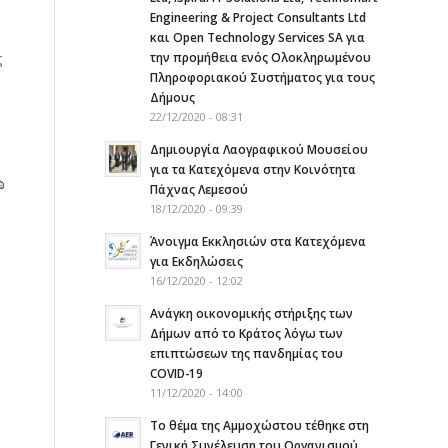
Engineering & Project Consultants Ltd
και Open Technology Services SA για
ς
την προμήθεια ενός Ολοκληρωμένου
Πληροφοριακού Συστήματος για τους
Δήμους
22/12/2020 - 08:31
Δημιουργία Λαογραφικού Μουσείου
για τα Κατεχόμενα στην Κοινότητα
Πάχνας Λεμεσού
18/12/2020 - 09:39
Άνοιγμα Εκκλησιών στα Κατεχόμενα
για Εκδηλώσεις
16/12/2020 - 12:02
Ανάγκη οικονομικής στήριξης των
Δήμων από το Κράτος λόγω των
επιπτώσεων της πανδημίας του
COVID-19
11/12/2020 - 14:00
Το θέμα της Αμμοχώστου τέθηκε στη
Γενική Συνέλευση του Οργανισμού