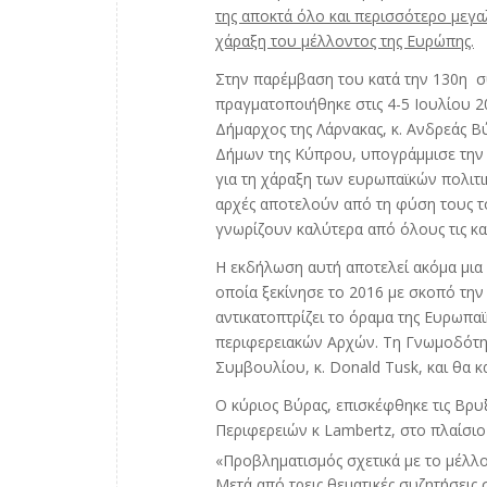
της αποκτά όλο και περισσότερο μεγα
χάραξη του μέλλοντος της Ευρώπης.
Στην παρέμβαση του κατά την 130η σ
πραγματοποιήθηκε στις 4-5 Ιουλίου 
Δήμαρχος της Λάρνακας, κ. Ανδρεάς Β
Δήμων της Κύπρου, υπογράμμισε την 
για τη χάραξη των ευρωπαϊκών πολιτι
αρχές αποτελούν από τη φύση τους το
γνωρίζουν καλύτερα από όλους τις κα
Η εκδήλωση αυτή αποτελεί ακόμα μια
οποία ξεκίνησε το 2016 με σκοπό την
αντικατοπτρίζει το όραμα της Ευρωπα
περιφερειακών Αρχών. Τη Γνωμοδότη
Συμβουλίου, κ. Donald Tusk, και θα 
Ο κύριος Βύρας, επισκέφθηκε τις Βρ
Περιφερειών κ Lambertz, στο πλαίσιο
«Προβληματισμός σχετικά με το μέλλ
Μετά από τρεις θεματικές συζητήσει