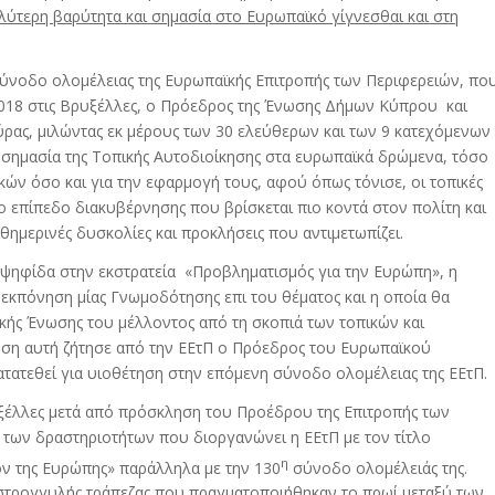
λύτερη βαρύτητα και σημασία στο Ευρωπαϊκό γίγνεσθαι και στη
ύνοδο ολομέλειας της Ευρωπαϊκής Επιτροπής των Περιφερειών, πο
2018 στις Βρυξέλλες, ο Πρόεδρος της Ένωσης Δήμων Κύπρου και
ύρας, μιλώντας εκ μέρους των 30 ελεύθερων και των 9 κατεχόμενων
σημασία της Τοπικής Αυτοδιοίκησης στα ευρωπαϊκά δρώμενα, τόσο
κών όσο και για την εφαρμογή τους, αφού όπως τόνισε, οι τοπικές
 επίπεδο διακυβέρνησης που βρίσκεται πιο κοντά στον πολίτη και
θημερινές δυσκολίες και προκλήσεις που αντιμετωπίζει.
 ψηφίδα στην εκστρατεία «Προβληματισμός για την Ευρώπη», η
 εκπόνηση μίας Γνωμοδότησης επι του θέματος και η οποία θα
ϊκής Ένωσης του μέλλοντος από τη σκοπιά των τοπικών και
ση αυτή ζήτησε από την ΕΕτΠ ο Πρόεδρος του Ευρωπαϊκού
κατατεθεί για υιοθέτηση στην επόμενη σύνοδο ολομέλειας της ΕΕτΠ.
υξέλλες μετά από πρόσκληση του Προέδρου της Επιτροπής των
 των δραστηριοτήτων που διοργανώνει η ΕΕτΠ με τον τίτλο
η
ον της Ευρώπης» παράλληλα με την 130
σύνοδο ολομέλειάς της.
ς στρογγυλής τράπεζας που πραγματοποιήθηκαν το πρωί μεταξύ των