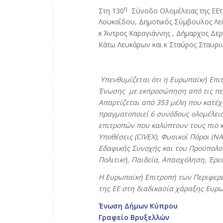
η
Στη 130
Σύνοδο Ολομέλειας της ΕΕτΠ
Λουκαΐδου, Δημοτικός Σύμβουλος Λευ
κ Άντρος Καραγιάννης , Δήμαρχος Δε
Κάτω Λευκάρων και κ Σταύρος Σταυρι
Υπενθυμίζεται ότι η Ευρωπαϊκή Επι
Ένωσης με εκπροσώπηση από τις περ
Απαρτίζεται από 353 μέλη που κατέχ
πραγματοποιεί 6 συνόδους ολομέλεια
επιτροπών που καλύπτουν τους πιο κ
Υποθέσεις (CIVEX), Φυσικοί Πόροι (
NA
Εδαφικής Συνοχής και του Προϋπολογ
Πολιτική, Παιδεία, Απασχόληση, Έρευ
Η Ευρωπαϊκή Επιτροπή των Περιφερε
της ΕΕ στη διαδικασία χάραξης Ευρω
Ένωση Δήμων Κύπρου
Γραφείο Βρυξελλών