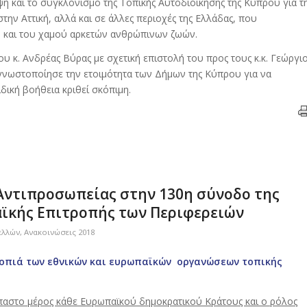
ψη και το συγκλονισμό της Τοπικής Αυτοδιοίκησης της Κύπρου για τ
ην Αττική, αλλά και σε άλλες περιοχές της Ελλάδας, που
ω και του χαμού αρκετών ανθρώπινων ζωών.
 κ. Ανδρέας Βύρας με σχετική επιστολή του προς τους κ.κ. Γεώργι
νωστοποίησε την ετοιμότητα των Δήμων της Κύπρου για να
ική βοήθεια κριθεί σκόπιμη.
Αντιπροσωπείας στην 130η σύνοδο της
ϊκής Επιτροπής των Περιφερειών
ελλών
,
Ανακοινώσεις 2018
κοπιά των εθνικών και ευρωπαϊκών οργανώσεων τοπικής
παστο μέρος κάθε Ευρωπαϊκού δημοκρατικού Κράτους και ο ρόλος