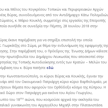
υ και Μέλος του Κογκρέσου Τοπικών και Περιφερειακών Αρχών
δρέας Βύρας, συνοδευόμενος από τον Αντιδήμαρχο Κάτω Πολεμιδιώ
Σώματος, κ. Μάριο Κουκλή, συμμετείχε στις εργασίες της Επιτροπής
οία συνήλθε σε συνεδρία την Πέμπτη, 28 Ιουνίου 2018 στην
 Βύρας έκανε παρέμβαση για να στηρίξει επιστολή την οποία
. Γιωρκάτζης στο Σώμα, με θέμα την ενδυνάμωση της εφαρμογής τη
κησης. Στην παρέμβασή του, ο Πρόεδρος της Ένωσης Δήμων κάλεσε
 την πρωτοβουλία του Δημάρχου Λευκωσίας που αποσκοπεί στην
ρτησίας της Τοπικής Αυτοδιοίκησης εντός των Κρατών – Μελών του
ρέμβαση του κ. Βύρα πατήστε
εδώ
.
στην Κωνσταντινούπολη, οι κύριοι Βύρας και Κουκλής, έγιναν την
ανάρι από τον Οικουμενικό Πατριάρχη κύριο κύριο Βαρθολομαίο, με
ζητήσουν θέματα που αφορούν τον Ορθόδοξο κόσμο της Κύπρου. Η
κό δώρο στον Πατριάρχη μια εικόνα του Αγίου Γεωργίου,
ου
υπτο του 18
αιώνα, που κοσμούσε αρχικά την εκκλησία του
 παλαιό γυναικωνίτη του Αρχαγγέλου Μιχαήλ στην Πλατανιστάσα.