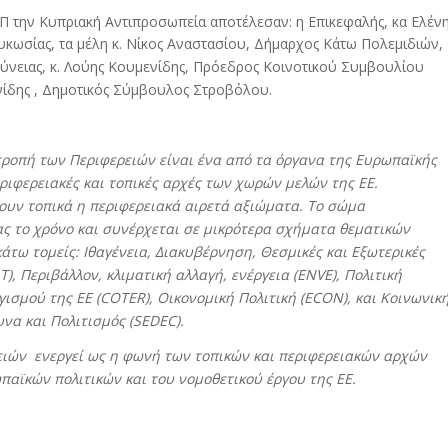
 την Κυπριακή Αντιπροσωπεία αποτέλεσαν: η Επικεφαλής, κα Ελέν
κωσίας, τα μέλη κ. Νίκος Αναστασίου, Δήμαρχος Κάτω Πολεμιδιών,
ρύνειας, κ. Λούης Κουμενίδης, Πρόεδρος Κοινοτικού Συμβουλίου
νίδης , Δημοτικός Σύμβουλος Στροβόλου.
τροπή των Περιφερειών είναι ένα από τα όργανα της Ευρωπαϊκής
ιφερειακές και τοπικές αρχές των χωρών μελών της ΕΕ.
ουν τοπικά η περιφερειακά αιρετά αξιώματα. Το σώμα
ς το χρόνο και συνέρχεται σε μικρότερα σχήματα θεματικών
άτω τομείς: Ιθαγένεια, Διακυβέρνηση, Θεσμικές και Εξωτερικές
T
), Περιβάλλον, κλιματική αλλαγή, ενέργεια (
ENVE
),
Πολιτική
ισμού της ΕΕ (
COTER
), Οικονομική Πολιτική (
ECON
), και Κοινωνικ
να και Πολιτισμός (
SEDEC
).
ιών ενεργεί ως η φωνή των τοπικών και περιφερειακών αρχών
παϊκών πολιτικών και του νομοθετικού έργου της ΕΕ.