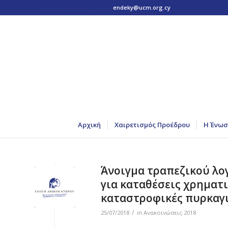
Τηλ: +357 22 445170 | Email:
endeky@ucm.org.cy
Αρχική
Χαιρετισμός Προέδρου
Η Ένωσ
Άνοιγμα τραπεζικού λ
για καταθέσεις χρηματι
καταστροφικές πυρκαγι
/
25/07/2018
in
Ανακοινώσεις 2018