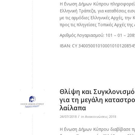
Η ΄Ενωση Δήμων Κύπρου πληροφορεί ό
Ελληνική Τράπεζα, για καταθέσεις ε
με τις αρμόδιες Eλληνικές Αρχές, την
προς τις πληγείσες Τοπικές Αρχές της
Αριθμός Λογαριασμού: 101 – 01 – 208
ΙΒΑΝ: CY 34005001010001010120854
Θλίψη και Συγκλονισμό
για τη μεγάλη καταστρ
λαίλαπα
/
24/07/2018
in
Ανακοινώσεις 2018
Η ΄Ενωση Δήμων Κύπρου διαβίβασε πρ