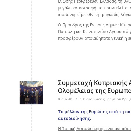
΄Ενωσης Περιφερειών Ελλάδας, τη θλί
μεγάλη καταστροφή που συντελείται στ
ισοδυναμεί με εθνική τραγωδία, λόγ
Ο Πρόεδρος της ΄Ενωσης Δήμων Κύπρου
Πατούλη και Κωνσταντίνο Αγοραστό γ
προσφέρουν οποιαδήποτε γενική ή ειδ
Συμμετοχή Κυπριακής 
Ολομέλειας της Ευρωπα
/
05/07/2018
in
Ανακοινώσεις Γραφείου Βρυξ
Το μέλλον της Ευρώπης από τη σ
αυτοδιοίκησης.
Η Τοπική Αυτοδιοίκηση είναι αναπόσ