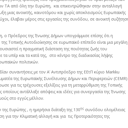
 ΤΑ από όλη την Ευρώπη, και επικεντρώθηκαν στην ανταλλαγή
υξη μιας ανοικτής, καινοτόμου και χωρίς αποκλεισμούς Ευρωπαϊκής
χοι, έλαβαν μέρος στις εργασίες της συνόδου, σε ανοικτή συζήτησ
η, ο Πρόεδρος της Ένωσης Δήμων υπογράμμισε επίσης ότι η
της Τοπικής Αυτοδιοίκησης σε ευρωπαϊκό επίπεδο είναι μια μεγάλη
ουσιαστεί η πραγματική διάσταση της ποιότητας ζωής του
 τα υπέρ και τα κατά της, στο κέντρο της διαδικασίας λήψης
ωπαϊκών πολιτικών.
ιδίαν συναντήσεις με τον Α’ Αντιπρόεδρο της ΕΕτΠ κύριο Markku
ραμματέα της Ευρωπαϊκής Συνέλευσης Δήμων και Περιφερειών (CEMR)
μέρωσε για τις τρέχουσες εξελίξεις για τη μεταρρύθμιση της Τοπικής
ς οποίους αντάλλαξε απόψεις και ιδέες για συνεργασία της Ένωσης
ούς στο εγγύς μέλλον.
ης
 της Ευρώπης , η ημερήσια διάταξη της 130
συνόδου ολομέλειας
η για την Κλιματική αλλαγή και για τις Προτεραιότητες της