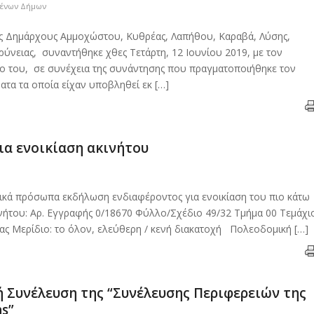
μένων Δήμων
ς Δημάρχους Αμμοχώστου, Κυθρέας, Λαπήθου, Καραβά, Λύσης,
ύνειας, συναντήθηκε χθες Τετάρτη, 12 Ιουνίου 2019, με τον
ίο του, σε συνέχεια της συνάντησης που πραγματοποιήθηκε τον
ατα τα οποία είχαν υποβληθεί εκ […]
ια ενοικίαση ακινήτου
κά πρόσωπα εκδήλωση ενδιαφέροντος για ενοικίαση του πιο κάτω
κινήτου: Αρ. Εγγραφής 0/18670 Φύλλο/Σχέδιο 49/32 Τμήμα 00 Τεμάχι
κας Μερίδιο: το όλον, ελεύθερη / κενή διακατοχή Πολεοδομική […]
 Συνέλευση της “Συνέλευσης Περιφερειών της
s”