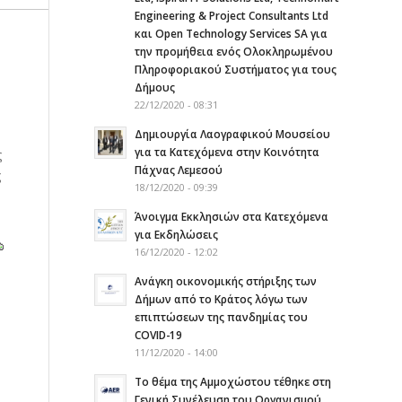
Engineering & Project Consultants Ltd
και Open Technology Services SA για
την προμήθεια ενός Ολοκληρωμένου
Πληροφοριακού Συστήματος για τους
Δήμους
22/12/2020 - 08:31
Δημιουργία Λαογραφικού Μουσείου
για τα Κατεχόμενα στην Κοινότητα
ς
Πάχνας Λεμεσού
ς
18/12/2020 - 09:39
Άνοιγμα Εκκλησιών στα Κατεχόμενα
για Εκδηλώσεις
16/12/2020 - 12:02
Ανάγκη οικονομικής στήριξης των
Δήμων από το Κράτος λόγω των
επιπτώσεων της πανδημίας του
COVID-19
11/12/2020 - 14:00
Το θέμα της Αμμοχώστου τέθηκε στη
Γενική Συνέλευση του Οργανισμού