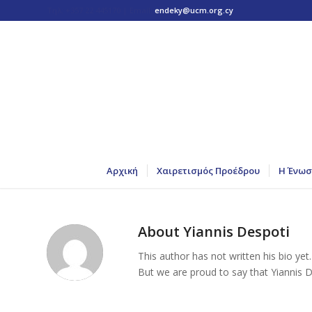
Τηλ: +357 22 445170 | Email:
endeky@ucm.org.cy
Αρχική
Χαιρετισμός Προέδρου
Η Ένωσ
About
Yiannis Despoti
This author has not written his bio yet.
But we are proud to say that
Yiannis 