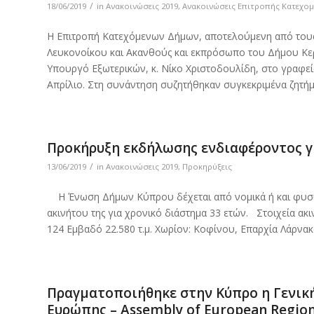
/
18/06/2019
in
Ανακοινώσεις 2019
,
Ανακοινώσεις Επιτροπής Κατεχο
Η Επιτροπή Κατεχόμενων Δήμων, αποτελούμενη από του
Λευκονοίκου και Ακανθούς και εκπρόσωπο του Δήμου Κερ
Υπουργό Εξωτερικών, κ. Νίκο Χριστοδουλίδη, στο γραφε
Απρίλιο. Στη συνάντηση συζητήθηκαν συγκεκριμένα ζητήμ
Προκήρυξη εκδήλωσης ενδιαφέροντος γ
/
13/06/2019
in
Ανακοινώσεις 2019
,
Προκηρύξεις
Η Ένωση Δήμων Κύπρου δέχεται από νομικά ή και φυσι
ακινήτου της για χρονικό διάστημα 33 ετών. Στοιχεία α
124 Εμβαδό 22.580 τ.μ. Χωρίον: Κοφίνου, Επαρχία Λάρνα
Πραγματοποιήθηκε στην Κύπρο η Γενική
Ευρώπης – Assembly of European Region