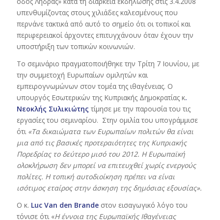
οδός Λήδρας» κατά τη διάρκεια εκδήλωσης στις 3.4.2008
υπενθυμίζοντας στους χιλιάδες καλεσμένους που
περνάνε τακτικά από αυτό το σημείο ότι οι τοπικοί και
περιφερειακοί άρχοντες επιτυγχάνουν όταν έχουν την
υποστήριξη των τοπικών κοινωνιών.
Το σεμινάριο πραγματοποιήθηκε την Τρίτη 7 Ιουνίου, με
την συμμετοχή Ευρωπαίων ομιλητών και
εμπειρογνωμώνων στον τομέα της ιθαγένειας. Ο
υπουργός Εσωτερικών της Κυπριακής Δημοκρατίας κ
.
Νεοκλής Συλικιώτης
τίμησε με την παρουσία του τις
εργασίες του σεμιναρίου. Στην ομιλία του υπογράμμισε
ότι
«Τα δικαιώματα των Ευρωπαίων πολιτών θα είναι
μια από τις βασικές προτεραιότητες της Κυπριακής
Πορεδρίας το δεύτερο μισό του 2012. Η Ευρωπαϊκή
ολοκλήρωση δεν μπορεί να επιτευχθεί χωρίς ενεργούς
πολίτες. Η τοπική αυτοδιοίκηση πρέπει να είναι
ισότιμος εταίρος στην άσκηση της δημόσιας εξουσίας».
Ο κ.
Luc
Van
den
Brande
στον εισαγωγικό λόγο του
τόνισε ότι «
Η έννοια της Ευρωπαϊκής Ιθαγένειας