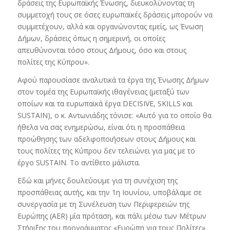
δράσεις της Ευρωπαϊκής Ένωσης, διευκολύνοντας τη
συμμετοχή τους σε όσες ευρωπαϊκές δράσεις μπορούν να
συμμετέχουν, αλλά και οργανώνοντας εμείς, ως Ένωση
Δήμων, δράσεις όπως η σημερινή, οι οποίες
απευθύνονται τόσο στους Δήμους, όσο και στους
πολίτες της Κύπρου».
Αφού παρουσίασε αναλυτικά τα έργα της Ένωσης Δήμων
στον τομέα της Ευρωπαϊκής ιθαγένειας (μεταξύ των
οποίων και τα ευρωπαϊκά έργα DECISIVE, SKILLS και
SUSTAIN), ο κ. Αντωνιάδης τόνισε: «Αυτό για το οποίο θα
ήθελα να σας ενημερώσω, είναι ότι η προσπάθεια
προώθησης των αδελφοποιήσεων στους Δήμους και
τους πολίτες της Κύπρου δεν τελειώνει για μας με το
έργο SUSTAIN. Το αντίθετο μάλιστα.
Εδώ και μήνες δουλεύουμε για τη συνέχιση της
προσπάθειας αυτής, και την 1η Ιουνίου, υποβάλαμε σε
συνεργασία με τη Συνέλευση των Περιφερειών της
Ευρώπης (AER) μία πρόταση, και πάλι μέσω των Μέτρων
Στήριξης του προγράμματος «Ευρώπη για τους Πολίτες».