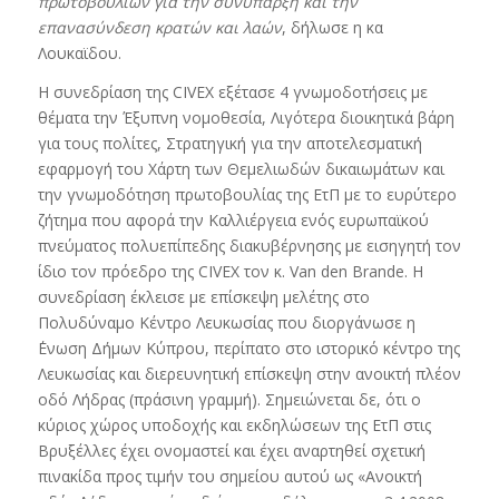
πρωτοβουλιών για την συνύπαρξη και την
επανασύνδεση
κρατών και λαών
, δήλωσε η κα
Λουκαϊδου.
Η συνεδρίαση της CIVEX εξέτασε 4 γνωμοδοτήσεις με
θέματα την Έξυπνη νομοθεσία, Λιγότερα διοικητικά βάρη
για τους πολίτες, Στρατηγική για την αποτελεσματική
εφαρμογή του Χάρτη των Θεμελιωδών δικαιωμάτων και
την γνωμοδότηση πρωτοβουλίας της ΕτΠ με το ευρύτερο
ζήτημα που αφορά την Καλλιέργεια ενός ευρωπαϊκού
πνεύματος πολυεπίπεδης διακυβέρνησης με εισηγητή τον
ίδιο τον πρόεδρο της CIVEX τον κ. Van den Brande. Η
συνεδρίαση έκλεισε με επίσκεψη μελέτης στο
Πολυδύναμο Κέντρο Λευκωσίας που διοργάνωσε η
΄Ενωση Δήμων Κύπρου, περίπατο στο ιστορικό κέντρο της
Λευκωσίας και διερευνητική επίσκεψη στην ανοικτή πλέον
οδό Λήδρας (πράσινη γραμμή). Σημειώνεται δε, ότι ο
κύριος χώρος υποδοχής και εκδηλώσεων της ΕτΠ στις
Βρυξέλλες έχει ονομαστεί και έχει αναρτηθεί σχετική
πινακίδα προς τιμήν του σημείου αυτού ως «Ανοικτή