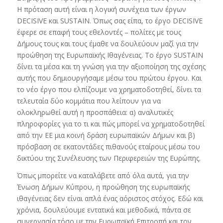
Η πρόταση αυτή είναι η λογική συνέχεια των έργων
DECISIVE και SUSTAIN. Όπως σας είπα, το έργο DECISIVE
έφερε σε επαφή τους εθελοντές – πολίτες με τους
Δήμους τους και τους έμαθε να δουλεύουν μαζί για την
προώθηση της Ευρωπαϊκής Ιθαγένειας. Το έργο SUSTAIN
δίνει τα μέσα και τη γνώση για την αξιοποίηση της σχέσης
αυτής που δημιουργήσαμε μέσω του πρώτου έργου. Και
το νέο έργο που ελπίζουμε να χρηματοδοτηθεί, δίνει τα
τελευταία δύο κομμάτια που λείπουν για να
ολοκληρωθεί αυτή η προσπάθεια: α) αναλυτικές
πληροφορίες για το τι και πώς μπορεί να χρηματοδοτηθεί
από την ΕΕ μια κοινή δράση ευρωπαϊκών Δήμων και β)
πρόσβαση σε εκατοντάδες πιθανούς εταίρους μέσω του
δικτύου της Συνέλευσης των Περιφερειών της Ευρώπης.
Όπως μπορείτε να καταλάβετε από όλα αυτά, για την
Ένωση Δήμων Κύπρου, η προώθηση της ευρωπαϊκής
ιθαγένειας δεν είναι απλά ένας αόριστος στόχος. Εδώ και
χρόνια, δουλεύουμε εντατικά και μεθοδικά, πάντα σε
συνεργασία τόσο με την Ευρωπαϊκή Επιτροπή και τον