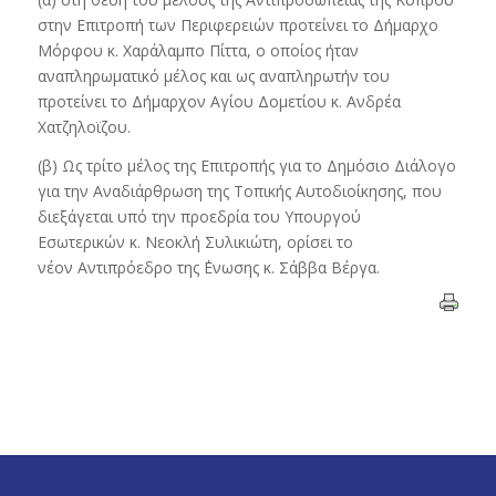
στην Επιτροπή των Περιφερειών προτείνει το Δήμαρχο
Μόρφου κ. Χαράλαμπο Πίττα, ο οποίος ήταν
αναπληρωματικό μέλος και ως αναπληρωτήν του
προτείνει το Δήμαρχον
Αγίου Δομετίου κ. Ανδρέα
Χατζηλοϊζου.
(β) Ως τρίτο μέλος της Επιτροπής για το Δημόσιο Διάλογο
για την Αναδιάρθρωση της Τοπικής Αυτοδιοίκησης, που
διεξάγεται υπό την προεδρία του Υπουργού
Εσωτερικών κ. Νεοκλή Συλικιώτη, ορίσει το
νέον
Αντιπρόεδρο της ΄Ενωσης κ. Σάββα Βέργα.