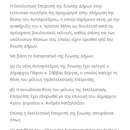
Η Εκτελεστική Επιτροπή της ΄Ενωσης Δήμων στην
τελευταία συνεδρία της προχώρησε στην πλήρωση της
θέσης του Αντιπροέδρου, η οποία παρέμεινε κενή, με την
ανακήρυξη του κ. Χρίστου Μέση ως Βουλευτή κατά τις
πρόσφατες βουλευτικές εκλογές, καθώς επίσης και των
υπόλοιπων θέσεων στις οποίες είχεν ορισθεί από την
΄Ενωση Δήμων.
Με βάση το Καταστατικό της ΄Ενωσης Δήμων:
(α) Ως νέος Αντιπρόεδρος της ΄Ενωσης έχει εκλεγεί ο
Δήμαρχος Πάφου κ. Σάββας Βέργας, ο οποίος κατείχε τη
θέση του μέλους της
Εκτελεστικής Επιτροπής
(β) Η κενωθείσα θέση του μέλους της Εκτελεστικής
Επιτροπής έχει πληρωθεί με την επιλογή του Δημάρχου
Αγίου Δομετίου κ. Ανδρέα
Χατζηλοϊζου.
Επίσης η Εκτελεστική Επιτροπή της ΄Ενωσης αποφάσισε
όπως:
(α) στη θέση του μέλους της Αντιπροσωπείας της Κύπρου