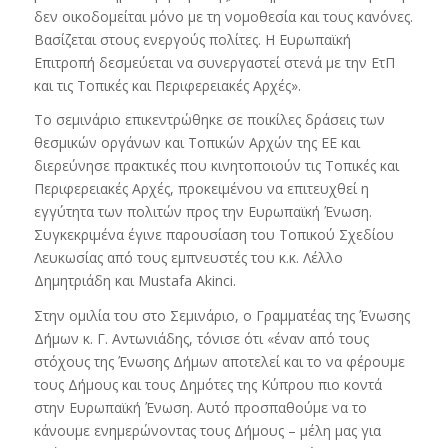
δεν οικοδομείται μόνο με τη νομοθεσία και τους κανόνες.
Βασίζεται στους ενεργούς πολίτες. Η Ευρωπαϊκή
Επιτροπή δεσμεύεται να συνεργαστεί στενά με την ΕτΠ
και τις Τοπικές και Περιφερειακές Αρχές».
Το σεμινάριο επικεντρώθηκε σε ποικίλες δράσεις των
θεσμικών οργάνων και Τοπικών Αρχών της ΕΕ και
διερεύνησε πρακτικές που κινητοποιούν τις Τοπικές και
Περιφερειακές Αρχές, προκειμένου να επιτευχθεί η
εγγύτητα των πολιτών προς την Ευρωπαϊκή Ένωση.
Συγκεκριμένα έγινε παρουσίαση του Τοπικού Σχεδίου
Λευκωσίας από τους εμπνευστές του κ.κ. Λέλλο
Δημητριάδη και Mustafa Akinci.
Στην ομιλία του στο Σεμινάριο, ο Γραμματέας της Ένωσης
Δήμων κ. Γ. Αντωνιάδης, τόνισε ότι «έναν από τους
στόχους της Ένωσης Δήμων αποτελεί και το να φέρουμε
τους Δήμους και τους Δημότες της Κύπρου πιο κοντά
στην Ευρωπαϊκή Ένωση. Αυτό προσπαθούμε να το
κάνουμε ενημερώνοντας τους Δήμους – μέλη μας για