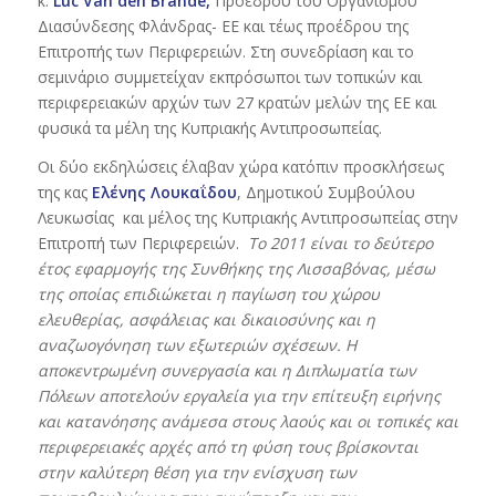
κ.
Luc
Van
den
Brande
,
Προέδρου του Οργανισμού
Διασύνδεσης Φλάνδρας- ΕΕ και τέως προέδρου της
Επιτροπής των Περιφερειών. Στη συνεδρίαση και το
σεμινάριο συμμετείχαν εκπρόσωποι των τοπικών και
περιφερειακών αρχών των 27 κρατών μελών της ΕΕ και
φυσικά τα μέλη της Κυπριακής Αντιπροσωπείας.
Οι δύο εκδηλώσεις έλαβαν χώρα κατόπιν προσκλήσεως
της κας
Ελένης Λουκαΐδου
, Δημοτικού Συμβούλου
Λευκωσίας και μέλος της Κυπριακής Αντιπροσωπείας στην
Επιτροπή των Περιφερειών.
Το 2011 είναι το δεύτερο
έτος εφαρμογής της Συνθήκης της Λισσαβόνας, μέσω
της οποίας επιδιώκεται η παγίωση του χώρου
ελευθερίας, ασφάλειας και δικαιοσύνης και η
αναζωογόνηση των εξωτεριών σχέσεων. Η
αποκεντρωμένη συνεργασία και η Διπλωματία των
Πόλεων αποτελούν εργαλεία για την επίτευξη ειρήνης
και κατανόησης ανάμεσα στους λαούς και οι τοπικές και
περιφερειακές αρχές από τη φύση τους βρίσκονται
στην καλύτερη θέση για την ενίσχυση των