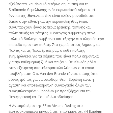
εξελίσσεται και είναι ιδιαιτέρως σημαντική για τη
διαδικασία θεμελίωσης ενός ευρωπαϊκού Δήμου». Η
έννοια της ιθαγένειας δεν είναι πλέον μονοδιάστατη:
δίπλα στην εθνική και την ευρωπαϊκή ιθαγένεια,
συνυπάρχουν έννοιες περιφερειακής, τοπικής και
πολιτιστικής ταυτότητας. Η ενεργός συμμετοχή στον
πολιτικό διάλογο συμβαίνει κατ’ εξοχήν στο πλησιέστερο
επίπεδο προς τον πολίτη. Στα χωριά, στους Δήμους, τις
Πόλεις και τις Περιφέρειές μας, ο κάθε πολίτης
ενημερώνεται για τα θέματα που είναι πολύ σημαντικά
για την καθημερινή ζωή και παίζουν θεμελιώδη ρόλο
στην εξεύρεση αποτελεσματικών λύσεων στα κοινά
προβλήματα». Ο κ. Van den Brande τόνισε επίσης ότι ο
μόνος τρόπος για να οικοδομηθεί η Ευρώπη είναι η
αγαστή και αποτελεσματική συνεργασία όλων των
συνεμπλεκομένων φορέων με προεξάρχουσα την
Περιφερειακή και Τοπική Αυτοδιοίκηση.
Η Αντιπρόεδρος της ΕΕ κα Viviane Reding στο
βιντεοσκοπημένο μήνυμά της, επισήμανε ότι «Η Ευρώπη