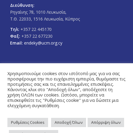
Διεύθυνση:
Ρηγαίνης 78, 1010 Λευκωσία,
Τ.Θ. 22033, 1516 Λευκωσία, Κύπρος
Τηλ:
+357 22 445170
Φαξ:
+357 22 677230
Email:
endeky@ucm.org.cy
Χρησιμοποιούμε cookies στον ιστότοπό μας για να σας
προσφέρουμε την πιο ευχάριστη εμπειρία, θυμόμαστε τις
FOLLOW US
προτιμήσεις σας και τις επανειλημμένες επισκέψεις.
Facebook
Twitter
Κάνοντας κλικ στο "Αποδοχή όλων", αποδέχεστε τη
χρήση ΟΛΩΝ των cookies. Ωστόσο, μπορείτε να
επισκεφθείτε τις "Ρυθμίσεις cookie" για να δώσετε μια
ελεγχόμενη συγκατάθεση.
Ρυθμίσεις Cookies
Αποδοχή Όλων
Απόρριψη όλων
Πολιτική Απορρήτου